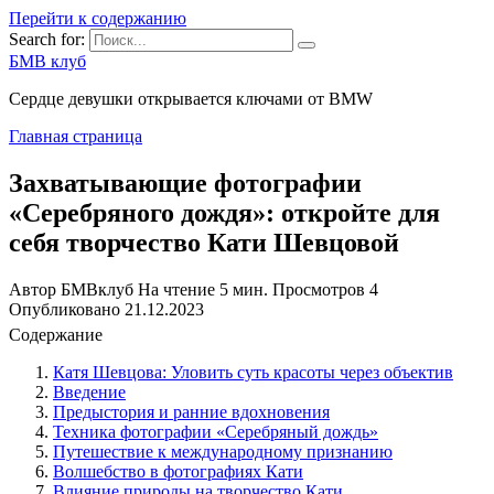
Перейти к содержанию
Search for:
БМВ клуб
Сердце девушки открывается ключами от BMW
Главная страница
Захватывающие фотографии
«Серебряного дождя»: откройте для
себя творчество Кати Шевцовой
Автор
БМВклуб
На чтение
5 мин.
Просмотров
4
Опубликовано
21.12.2023
Содержание
Катя Шевцова: Уловить суть красоты через объектив
Введение
Предыстория и ранние вдохновения
Техника фотографии «Серебряный дождь»
Путешествие к международному признанию
Волшебство в фотографиях Кати
Влияние природы на творчество Кати