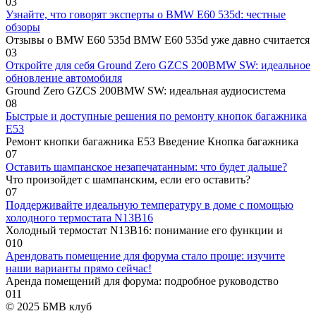
0
3
Узнайте, что говорят эксперты о BMW E60 535d: честные
обзоры
Отзывы о BMW E60 535d BMW E60 535d уже давно считается
0
3
Откройте для себя Ground Zero GZCS 200BMW SW: идеальное
обновление автомобиля
Ground Zero GZCS 200BMW SW: идеальная аудиосистема
0
8
Быстрые и доступные решения по ремонту кнопок багажника
E53
Ремонт кнопки багажника E53 Введение Кнопка багажника
0
7
Оставить шампанское незапечатанным: что будет дальше?
Что произойдет с шампанским, если его оставить?
0
7
Поддерживайте идеальную температуру в доме с помощью
холодного термостата N13B16
Холодный термостат N13B16: понимание его функции и
0
10
Арендовать помещение для форума стало проще: изучите
наши варианты прямо сейчас!
Аренда помещений для форума: подробное руководство
0
11
© 2025 БМВ клуб