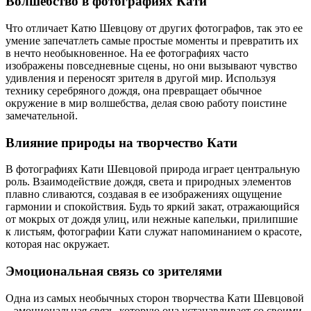
Волшебство в фотографиях Кати
Что отличает Катю Шевцову от других фотографов, так это ее
умение запечатлеть самые простые моменты и превратить их
в нечто необыкновенное. На ее фотографиях часто
изображены повседневные сцены, но они вызывают чувство
удивления и переносят зрителя в другой мир. Используя
технику серебряного дождя, она превращает обычное
окружение в мир волшебства, делая свою работу поистине
замечательной.
Влияние природы на творчество Кати
В фотографиях Кати Шевцовой природа играет центральную
роль. Взаимодействие дождя, света и природных элементов
плавно сливаются, создавая в ее изображениях ощущение
гармонии и спокойствия. Будь то яркий закат, отражающийся
от мокрых от дождя улиц, или нежные капельки, прилипшие
к листьям, фотографии Кати служат напоминанием о красоте,
которая нас окружает.
Эмоциональная связь со зрителями
Одна из самых необычных сторон творчества Кати Шевцовой
– эмоциональная связь, которую она устанавливает со своими