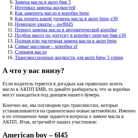
Замена масла в акпп бмв 5
Интервал замены жидкостей
Как заменить масло в коробке bmw
Как понять какой уровень масла в акпп bmw e39
Немецкие азиаты – awf8f45
Период замены масла в автоматической коробке
Подбор масел по допуску в коробку передач бмв е39
Полная или частичная замена масла в акпп bmw
Самые массовые – коробки zf
Сливаем масло
Трансмиссионные жидкости для акпп bmw 5 серии
А что у вас внизу?
Если водитель теряется в догадках как правильно залить
масло в АКПП БМВ, то давайте разбираться, что за коробки
могут находиться под днищем нашего бумера.
Конечно же, мы поговорим про трансмиссии, которые
устанавливаются на сравнительно новые автомобили. Именно
в их отношении чаще задаются вопросы о замене масла в
АКПП. Итак, встречайте наших участников:
American boy – 6l45