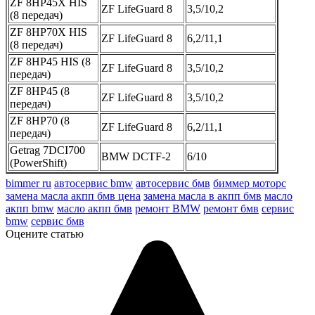
ZF 8HP45X HIS
ZF LifeGuard 8
3,5/10,2
(8 передач)
ZF 8HP70X HIS
ZF LifeGuard 8
6,2/11,1
(8 передач)
ZF 8HP45 HIS (8
ZF LifeGuard 8
3,5/10,2
передач)
ZF 8HP45 (8
ZF LifeGuard 8
3,5/10,2
передач)
ZF 8HP70 (8
ZF LifeGuard 8
6,2/11,1
передач)
Getrag 7DCI700
BMW DCTF-2
6/10
(PowerShift)
bimmer ru
автосервис bmw
автосервис бмв
биммер моторс
замена масла акпп бмв цена
замена масла в акпп бмв
масло
акпп bmw
масло акпп бмв
ремонт BMW
ремонт бмв
сервис
bmw
сервис бмв
Оцените статью