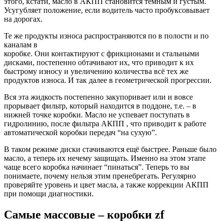
этого, кстати, масло в АКПП становится темным и густым.
Усугубляет положение, если водитель часто пробуксовывает
на дорогах.
Те же продукты износа распространяются по в полости и по
каналам в
коробке. Они контактируют с фрикционами и стальными
дисками, постепенно обтачивают их, что приводит к их
быстрому износу и увеличению количества всё тех же
продуктов износа. И так далее в геометрической прогрессии.
Вся эта жидкость постепенно закупоривает или и вовсе
прорывает фильтр, который находится в поддоне, т.е. – в
нижней точке коробки. Масло не успевает поступать в
гидролинию, после фильтра АКПП , что приводит к работе
автоматической коробки передач “на сухую”.
В таком режиме диски стачиваются ещё быстрее. Раньше было
масло, а теперь их нечему защищать. Именно на этом этапе
чаще всего коробка начинает “пинаться”. Теперь то вы
понимаете, почему нельзя этим пренебрегать. Регулярно
проверяйте уровень и цвет масла, а также коррекции АКПП
при помощи диагностики.
Самые массовые – коробки zf