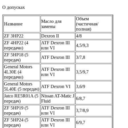
О допусках
Объем
Масло для
Название
(частичная/
замены
полная)
ZF 3HP22
Dexron II
4/8
ZF 4HP22 (4
ATF Dexron III
4,5/9,3
передачи)
или VI
ZF 5HP18 (5
ATF Dexron III
3/7,8
передач)
General Motors
ATF Dexron III
4L30E (4
3,5/9,7
или VI
передачи)
General Motors
ATF Dexron VI
3,6/9
5L40E (5 передач)
Jatco RE5R01A (5
Nissan AT-Matic J
6/8,7
передач)
Fluid
ZF 5HP19 (5
ATF Dexron III
3,7/8,9
передач)
или VI
ZF 5HP24 (5
ATF Dexron III
6/9,7
передач)
или VI