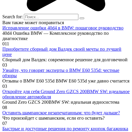
Search for:
Вам также может понравиться
Исправление ошибки 40d4 в BMW: пошаговое руководство
40d4 Ошибка BMW — Комплексное руководство по
диагностике
0
11
Приобретите сборный дом Валдек своей мечты по лучшей
цене
Сборный дом Валдек: современное решение для долговечной
0
3
Узнайте, что говорят эксперты о BMW E60 535d: честные
обзоры
Отзывы о BMW E60 535d BMW E60 535d уже давно считается
0
3
Откройте для себя Ground Zero GZCS 200BMW SW: идеальное
обновление автомобиля
Ground Zero GZCS 200BMW SW: идеальная аудиосистема
0
8
Оставить шампанское незапечатанным: что будет дальше?
Что произойдет с шампанским, если его оставить?
0
7
Быстрые и доступные решения по ремонту кнопок багажника