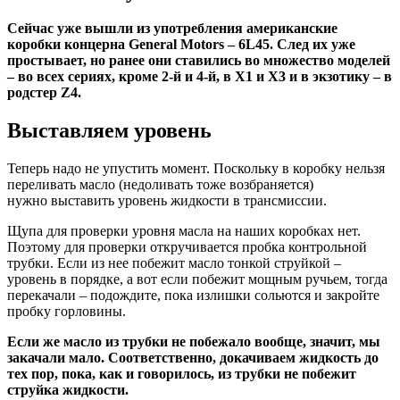
Сейчас уже вышли из употребления американские
коробки концерна General Motors – 6L45. След их уже
простывает, но ранее они ставились во множество моделей
– во всех сериях, кроме 2-й и 4-й, в X1 и X3 и в экзотику – в
родстер Z4.
Выставляем уровень
Теперь надо не упустить момент. Поскольку в коробку нельзя
переливать масло (недоливать тоже возбраняется)
нужно выставить уровень жидкости в трансмиссии.
Щупа для проверки уровня масла на наших коробках нет.
Поэтому для проверки откручивается пробка контрольной
трубки. Если из нее побежит масло тонкой струйкой –
уровень в порядке, а вот если побежит мощным ручьем, тогда
перекачали – подождите, пока излишки сольются и закройте
пробку горловины.
Если же масло из трубки не побежало вообще, значит, мы
закачали мало. Соответственно, докачиваем жидкость до
тех пор, пока, как и говорилось, из трубки не побежит
струйка жидкости.