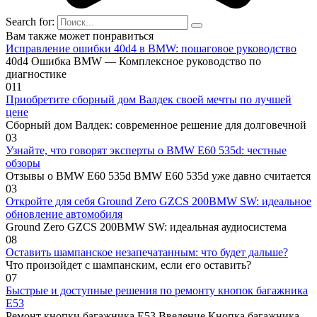
Search for:
Вам также может понравиться
Исправление ошибки 40d4 в BMW: пошаговое руководство
40d4 Ошибка BMW — Комплексное руководство по
диагностике
0
11
Приобретите сборный дом Валдек своей мечты по лучшей
цене
Сборный дом Валдек: современное решение для долговечной
0
3
Узнайте, что говорят эксперты о BMW E60 535d: честные
обзоры
Отзывы о BMW E60 535d BMW E60 535d уже давно считается
0
3
Откройте для себя Ground Zero GZCS 200BMW SW: идеальное
обновление автомобиля
Ground Zero GZCS 200BMW SW: идеальная аудиосистема
0
8
Оставить шампанское незапечатанным: что будет дальше?
Что произойдет с шампанским, если его оставить?
0
7
Быстрые и доступные решения по ремонту кнопок багажника
E53
Ремонт кнопки багажника E53 Введение Кнопка багажника