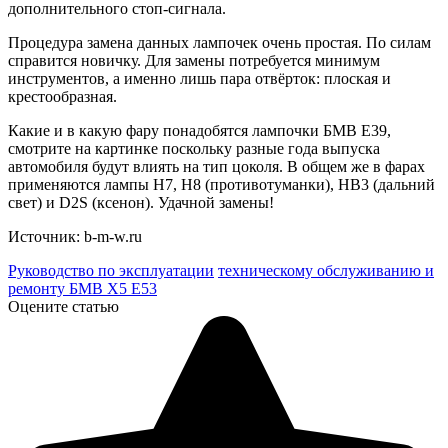
дополнительного стоп-сигнала.
Процедура замена данных лампочек очень простая. По силам
справится новичку. Для замены потребуется минимум
инструментов, а именно лишь пара отвёрток: плоская и
крестообразная.
Какие и в какую фару понадобятся лампочки БМВ Е39,
смотрите на картинке поскольку разные года выпуска
автомобиля будут влиять на тип цоколя. В общем же в фарах
применяются лампы Н7, Н8 (противотуманки), HB3 (дальний
свет) и D2S (ксенон).
Удачной замены!
Источник:
b-m-w.ru
Руководство по эксплуатации
техническому обслуживанию и
ремонту БМВ Х5 Е53
Оцените статью