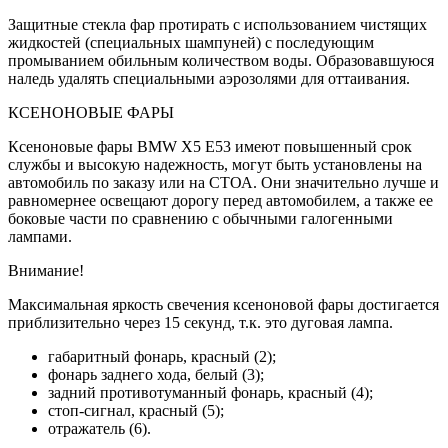
Защитные стекла фар протирать с ис­пользованием чистящих
жидкостей (специальных шампуней) с последую­щим
промыванием обильным количе­ством воды. Образовавшуюся
наледь удалять специальными аэрозолями для оттаивания.
КСЕНОНОВЫЕ ФАРЫ
Ксеноновые фары BMW X5 E53
имеют повышенный срок
службы и высокую надежность, могут быть установлены на
автомобиль по заказу или на СТОА. Они значитель­но лучше и
равномернее освещают дорогу перед автомобилем, а также ее
боковые части по сравнению с обыч­ными галогенными
лампами.
Внимание!
Максимальная яркость свечения ксеноновой фары достигается
приблизительно через 15 секунд, т.к. это дуговая лампа.
габаритный фонарь, красный (2);
фонарь заднего хода, белый (3);
задний противотуманный фонарь, красный (4);
стоп-сигнал, красный (5);
отражатель (6).