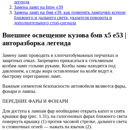
легенда
Замена ламп на bmw e39
Замена ламп на бмв e39. как поменять лампочки ксенон
ближнего и дальнего света, указателя поворота и
дополнительного стоп-сигнала
Внешнее освещение кузова бмв х5 е53 |
авторазборка легенда
Замену ламп проводить в хлопча­тобумажных перчатках и
защит­ных очках. Запрещено прикасать­ся к стеклянным
колбам ламп го­лыми руками. Колбы ламы нахо­дятся под
давлением, а следы жи­ра оставленные на колбе ведут к
быстрому перегоранию ламп.
Важным элементом безопасности авто­мобиля являются фары,
фонари и лампы.
ПЕРЕДНИЕ ФАРЫ И ФОНАРИ
Для доступа к лампам фар необходи­мо открыть капот и снять
крышки фар (рис. 1.31), на галогеновых фарах ближнего света
повернуть крышку (1) против часовой стрелке, дальнего све­та
и стояночных огней — нажать на язычок (2).