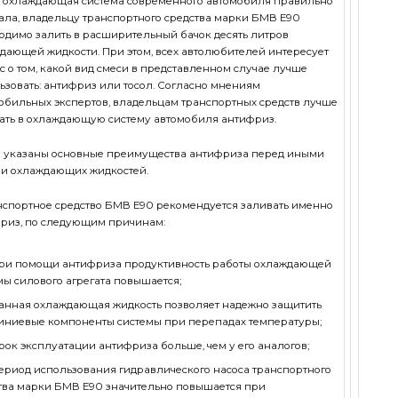
 охлаждающая система современного автомобиля правильно
ала, владельцу транспортного средства марки БМВ Е90
одимо залить в расширительный бачок десять литров
дающей жидкости. При этом, всех автолюбителей интересует
с о том, какой вид смеси в представленном случае лучше
ьзовать: антифриз или тосол. Согласно мнениям
обильных экспертов, владельцам транспортных средств лучше
ать в охлаждающую систему автомобиля антифриз.
 указаны основные преимущества антифриза перед иными
и охлаждающих жидкостей.
нспортное средство БМВ Е90 рекомендуется заливать именно
риз, по следующим причинам:
ри помощи антифриза продуктивность работы охлаждающей
мы силового агрегата повышается;
анная охлаждающая жидкость позволяет надежно защитить
ниевые компоненты системы при перепадах температуры;
рок эксплуатации антифриза больше, чем у его аналогов;
ериод использования гидравлического насоса транспортного
тва марки БМВ Е90 значительно повышается при