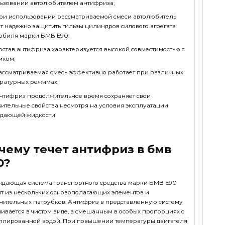
ьзовании автолюбителем антифриза;
ри использовании рассматриваемой смеси автолюбитель
т надежно защитить гильзы цилиндров силового агрегата
обиля марки БМВ Е90;
остав антифриза характеризуется высокой совместимостью с
иком;
ассматриваемая смесь эффективно работает при различных
ратурных режимах;
нтифриз продолжительное время сохраняет свои
ительные свойства несмотря на условия эксплуатации
дающей жидкости.
чему течет антифриз в бмв
0?
дающая система транспортного средства марки БМВ Е90
ит из нескольких основополагающих элементов и
нительных патрубков. Антифриз в представленную систему
ливается в чистом виде, а смешанным в особых пропорциях с
ллированной водой. При повышении температуры двигателя