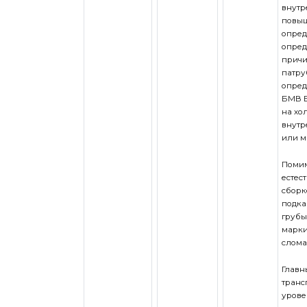
внутр
повыш
опред
опред
причи
патру
опред
БМВ Е
на хо
внутр
или м
Помим
естес
сборк
подка
грубы
марки
слома
Главн
транс
урове