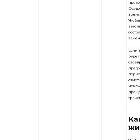
прово
Осуще
время
Чтобы
автол
состо
замен
Если 
будет
своев
предо
перио
отмет
некач
прежд
транс
Ка
жи