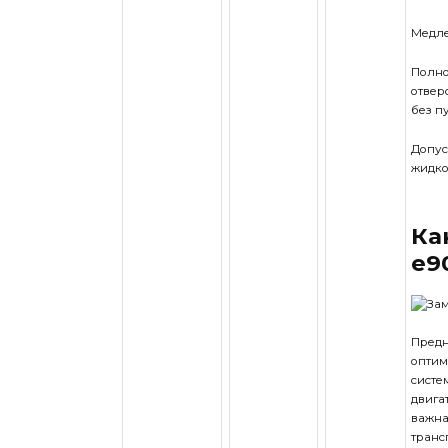
Медле
Полно
отвер
без п
Допус
жидкос
Ка
е9
Предн
оптим
систе
двига
важна
транс