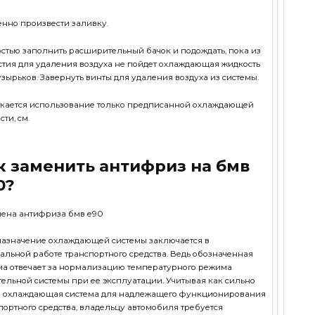
нно произвести заливку.
стью заполнить расширительный бачок и подождать, пока из
стия для удаления воздуха не пойдет охлаждающая жидкость
узырьков. Завернуть винты для удаления воздуха из системы.
кается использование только предписанной охлаждающей
ти, см.
к заменить антифриз на бмв
0?
азначение охлаждающей системы заключается в
альной работе транспортного средства. Ведь обозначенная
ма отвечает за нормализацию температурного режима
тельной системы при ее эксплуатации. Учитывая как сильно
 охлаждающая система для надлежащего функционирования
портного средства, владельцу автомобиля требуется