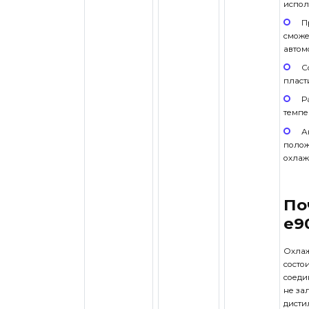
испол
П
сможе
автом
С
пласт
Р
темпе
А
полож
охлаж
По
е9
Охлаж
состо
соеди
не за
дисти