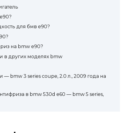
игатель
 е90?
кость для бмв е90?
е90?
фриз на bmw е90?
и в других моделях bmw
 bmw 3 series coupe, 2.0 л., 2009 года на
нтифриза в bmw 530d e60 — bmw 5 series,