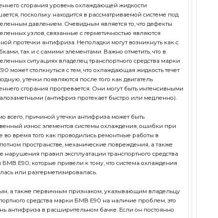
еннего сгорания уровень охлаждающей жидкости
ается, поскольку находится в рассматриваемой системе под
еленным давлением. Очевидным является то, что дефекты
еленных узлов, связанные с герметичностью являются
ной протечки антифриза. Неполадки могут возникнуть как с
бками, так и с самими элементами. Важно отметить, что в
еленных ситуациях владелец транспортного средства марки
90 может столкнуться с тем, что охлаждающая жидкость течет
лодную, утечки появляются после того как двигатель
еннего сгорания прогревается. Они могут быть интенсивными
алозаметными (антифриз протекает быстро или медленно).
о всего, причиной утечки антифриза может быть
твенный износ элементов системы охлаждения, ошибки при
е во время того как проводились ремонтные работы в
потном пространстве, механические повреждения, а также
е нарушения правил эксплуатации транспортного средства
 БМВ Е90, которые привели к тому, что система охлаждения
лась или разгерметизировалась.
ым, а также первичным признаком, указывающим владельцу
портного средства марки БМВ Е90 на наличие проблем, это
нь антифриза в расширительном бачке. Если он постоянно