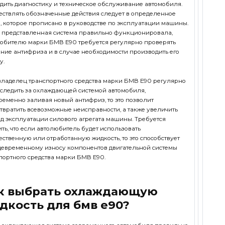
дить диагностику и техническое обслуживание автомобиля.
ствлять обозначенные действия следует в определенное
, которое прописано в руководстве по эксплуатации машины.
 представленная система правильно функционировала,
юбителю марки БМВ Е90 требуется регулярно проверять
яние антифриза и в случае необходимости производить его
у.
владелец транспортного средства марки БМВ Е90 регулярно
 следить за охлаждающей системой автомобиля,
ременно заливая новый антифриз, то это позволит
твратить всевозможные неисправности, а также увеличить
д эксплуатации силового агрегата машины. Требуется
ить, что если автолюбитель будет использовать
ественную или отработанную жидкость, то это способствует
евременному износу компонентов двигательной системы
портного средства марки БМВ Е90.
к выбрать охлаждающую
дкость для бмв е90?