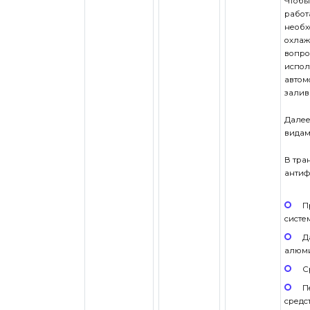
Чтобы
работ
необх
охлаж
вопро
испол
автом
залив
Далее
видам
В тра
антиф
П
систе
Д
алюми
С
П
средс