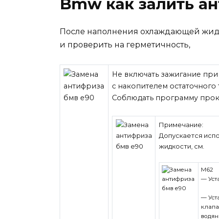
Bmw как залить ан
После наполнения охлаждающей жидк
и проверить на герметичность,
Не включать зажигание при
с накопителем остаточного 
Соблюдать программу прока
Примечание:
Допускается исп
жидкости, см.
M62
— Уст
— Уст
клапа
водян