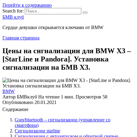
Перейти к содержанию
Search for:
БМВ клуб
Сердце девушки открывается ключами от BMW
Главная страница
Цены на сигнализации для BMW X3 –
[StarLine и Pandora]. Установка
сигнализации на БМВ X3.
BMW
Автор
БМВклуб
На чтение
1 мин.
Просмотров
58
Опубликовано
20.01.2021
Содержание
Gsm/bluetooth – сигнализации (управление со
смартфона)
Сигнализации starline
Сигнализации с автозапуском и обратной связью