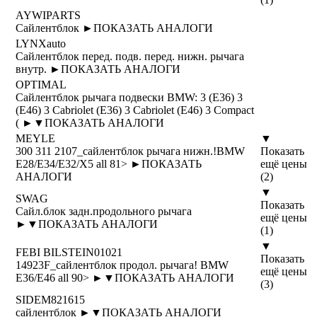
AYWIPARTS
Сайлентблок ►
ПОКАЗАТЬ АНАЛОГИ
LYNXauto
Сайлентблок перед. подв. перед. нижн. рычага
внутр. ►
ПОКАЗАТЬ АНАЛОГИ
OPTIMAL
Сайлентблок рычага подвески BMW: 3 (E36) 3
(E46) 3 Cabriolet (E36) 3 Cabriolet (E46) 3 Compact
( ►
▼
ПОКАЗАТЬ АНАЛОГИ
MEYLE
▼
300 311 2107_сайлентблок рычага нижн.!BMW
Показать
Е28/Е34/Е32/X5 all 81> ►
ПОКАЗАТЬ
ещё цены
АНАЛОГИ
(2)
▼
SWAG
Показать
Сайл.блок задн.продольного рычага
ещё цены
►
▼
ПОКАЗАТЬ АНАЛОГИ
(1)
▼
FEBI BILSTEIN
01021
Показать
14923F_сайлентблок продол. рычага! BMW
ещё цены
E36/E46 all 90> ►
▼
ПОКАЗАТЬ АНАЛОГИ
(3)
SIDEM
821615
сайлентблок ►
▼
ПОКАЗАТЬ АНАЛОГИ