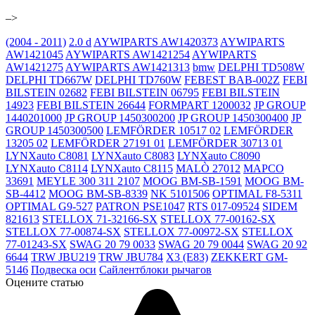
–>
(2004 - 2011)
2.0 d
AYWIPARTS AW1420373
AYWIPARTS
AW1421045
AYWIPARTS AW1421254
AYWIPARTS
AW1421275
AYWIPARTS AW1421313
bmw
DELPHI TD508W
DELPHI TD667W
DELPHI TD760W
FEBEST BAB-002Z
FEBI
BILSTEIN 02682
FEBI BILSTEIN 06795
FEBI BILSTEIN
14923
FEBI BILSTEIN 26644
FORMPART 1200032
JP GROUP
1440201000
JP GROUP 1450300200
JP GROUP 1450300400
JP
GROUP 1450300500
LEMFÖRDER 10517 02
LEMFÖRDER
13205 02
LEMFÖRDER 27191 01
LEMFÖRDER 30713 01
LYNXauto C8081
LYNXauto C8083
LYNXauto C8090
LYNXauto C8114
LYNXauto C8115
MALÒ 27012
MAPCO
33691
MEYLE 300 311 2107
MOOG BM-SB-1591
MOOG BM-
SB-4412
MOOG BM-SB-8339
NK 5101506
OPTIMAL F8-5311
OPTIMAL G9-527
PATRON PSE1047
RTS 017-09524
SIDEM
821613
STELLOX 71-32166-SX
STELLOX 77-00162-SX
STELLOX 77-00874-SX
STELLOX 77-00972-SX
STELLOX
77-01243-SX
SWAG 20 79 0033
SWAG 20 79 0044
SWAG 20 92
6644
TRW JBU219
TRW JBU784
X3 (E83)
ZEKKERT GM-
5146
Подвеска оси
Сайлентблоки рычагов
Оцените статью