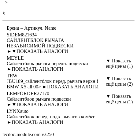
–>
§
Бренд – Артикул, Name
SIDEM
821634
САЙЛЕНТБЛОК РЫЧАГА
НЕЗАВИСИМОЙ ПОДВЕСКИ
►
▼
ПОКАЗАТЬ АНАЛОГИ
MEYLE
▼ Показать
Сайлентблок рычага передн. подвески
ещё цены (1)
►
ПОКАЗАТЬ АНАЛОГИ
TRW
▼ Показать
JBU189_сайлентблок перед. рычага верхн.!
ещё цены (2)
BMW X5 all 00> ►
ПОКАЗАТЬ АНАЛОГИ
LEMFÖRDER
27170
▼ Показать
Сайлентблок рычага подвески
ещё цены (1)
►
▼
ПОКАЗАТЬ АНАЛОГИ
LYNXauto
Сайлентблок перед. подв. рычагов ком/кт
►
ПОКАЗАТЬ АНАЛОГИ
tecdoc-module.com v3250