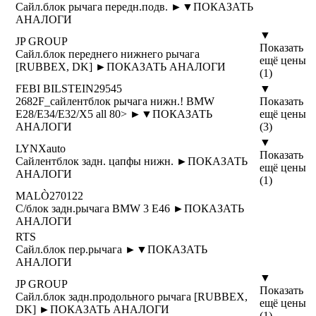
Сайл.блок рычага передн.подв. ►
▼
ПОКАЗАТЬ
АНАЛОГИ
▼
JP GROUP
Показать
Сайл.блок переднего нижнего рычага
ещё цены
[RUBBEX, DK] ►
ПОКАЗАТЬ АНАЛОГИ
(1)
FEBI BILSTEIN
29545
▼
2682F_сайлентблок рычага нижн.! BMW
Показать
E28/E34/E32/X5 all 80> ►
▼
ПОКАЗАТЬ
ещё цены
АНАЛОГИ
(3)
▼
LYNXauto
Показать
Сайлентблок задн. цапфы нижн. ►
ПОКАЗАТЬ
ещё цены
АНАЛОГИ
(1)
MALÒ
270122
С/блок задн.рычага BMW 3 E46 ►
ПОКАЗАТЬ
АНАЛОГИ
RTS
Сайл.блок пер.рычага ►
▼
ПОКАЗАТЬ
АНАЛОГИ
▼
JP GROUP
Показать
Сайл.блок задн.продольного рычага [RUBBEX,
ещё цены
DK] ►
ПОКАЗАТЬ АНАЛОГИ
(1)