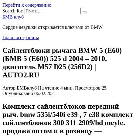
Перейти к содержанию
Search for:
БМВ клуб
Сердце девушки открывается ключами от BMW
Главная страница
Сайлентблоки рычага BMW 5 (E60)
(БМВ 5 (Е60)) 525 d 2004 – 2010,
двигатель M57 D25 (256D2) |
AUTO2.RU
Автор
БМВклуб
На чтение
4 мин.
Просмотров
25
Опубликовано
06.02.2021
Комплект сайлентблоков передний
рыч. bmw 535i/540i e39 , 7 e38 комплект
сайлентблоков 300 311 2909/hd meyle.
продажа оптом и в розницу —