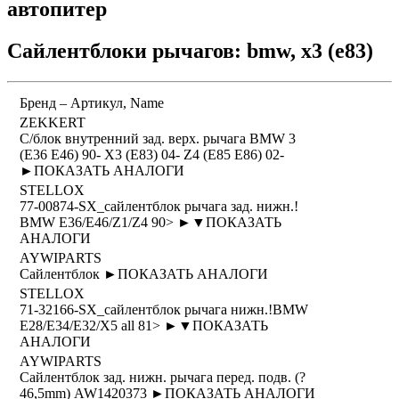
автопитер
Сайлентблоки рычагов: bmw, x3 (e83)
Бренд – Артикул, Name
ZEKKERT
С/блок внутренний зад. верх. рычага BMW 3
(E36 E46) 90- X3 (E83) 04- Z4 (E85 E86) 02-
►
ПОКАЗАТЬ АНАЛОГИ
STELLOX
77-00874-SX_сайлентблок рычага зад. нижн.!
BMW E36/E46/Z1/Z4 90> ►
▼
ПОКАЗАТЬ
АНАЛОГИ
AYWIPARTS
Сайлентблок ►
ПОКАЗАТЬ АНАЛОГИ
STELLOX
71-32166-SX_сайлентблок рычага нижн.!BMW
Е28/Е34/Е32/X5 all 81> ►
▼
ПОКАЗАТЬ
АНАЛОГИ
AYWIPARTS
Сайлентблок зад. нижн. рычага перед. подв. (?
46,5mm) AW1420373 ►
ПОКАЗАТЬ АНАЛОГИ