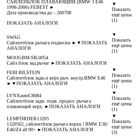
САЙЛЕНБЛОК ПЛАВАЮЩИЙ (BMW 3 E46
▼
1998-2006) FEBEST ►
Показать
Дата производства до – 200708
ещё цены
(1)
ПОКАЗАТЬ АНАЛОГИ
▼
SWAG
Показать
Сайлентблок рычага подвески ►
▼
ПОКАЗАТЬ
ещё цены
АНАЛОГИ
(1)
MOOG
BM-SB-0054
Сайл.блок зад.рычаг ►
ПОКАЗАТЬ АНАЛОГИ
▼
FEBI BILSTEIN
Показать
Сайлентблок задн.н верх рыч. внутр.BMW E46
ещё цены
►
▼
ПОКАЗАТЬ АНАЛОГИ
(1)
▼
LYNXauto
C8084
Показать
Сайлентблок задн. подв. продол. рычага
ещё цены
плавающий верх. ►
ПОКАЗАТЬ АНАЛОГИ
(1)
▼
LEMFÖRDER
13205
Показать
1320502_сайлентблок рычага верхн.! BMW Е36/
ещё цены
Е46/Z4 all 90> ►
ПОКАЗАТЬ АНАЛОГИ
(3)