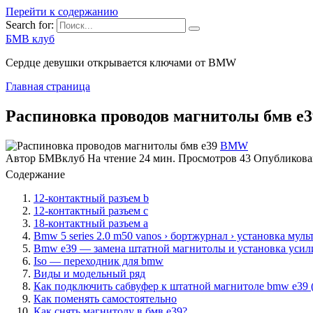
Перейти к содержанию
Search for:
БМВ клуб
Сердце девушки открывается ключами от BMW
Главная страница
Распиновка проводов магнитолы бмв е3
BMW
Автор
БМВклуб
На чтение
24 мин.
Просмотров
43
Опубликова
Содержание
12-контактный разъем b
12-контактный разъем c
18-контактный разъем a
Bmw 5 series 2.0 m50 vanos › бортжурнал › установка мульти
Bmw e39 — замена штатной магнитолы и установка усил
Iso — переходник для bmw
Виды и модельный ряд
Как подключить сабвуфер к штатной магнитоле bmw e39 (
Как поменять самостоятельно
Как снять магнитолу в бмв е39?