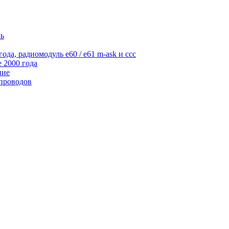
ль
да, радиомодуль e60 / e61 m-ask и ccc
 2000 года
ние
проводов