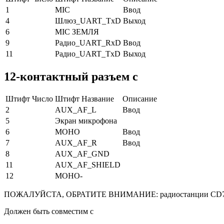
1
MIC
Ввод
4
Шлюз_UART_TxD
Выход
6
MIC ЗЕМЛЯ
9
Радио_UART_RxD
Ввод
11
Радио_UART_TxD
Выход
12-контактный разъем c
Штифт Число
Штифт Название
Описание
2
AUX_AF_L
Ввод
5
Экран микрофона
6
МОНО
Ввод
7
AUX_AF_R
Ввод
8
AUX_AF_GND
11
AUX_AF_SHIELD
12
МОНО-
ПОЖАЛУЙСТА, ОБРАТИТЕ ВНИМАНИЕ: радиостанции CD73 необх
Должен быть совместим с