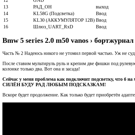
12
GND
13
РАД_ОН
выход
14
KL58G (Подсветка)
Ввод
15
KL30 (АККУМУЛЯТОР 12В)
Ввод
16
Шлюз_UART_RxD
Ввод
Bmw 5 series 2.0 m50 vanos › бортжурнал 
Часть № 2 Надеюсь никого не утомил первой частью. Уж не судите
После ставим мультируль руль и крепим две фишки под рулевую
колонке только два. Вот она и засада!
Сейчас у меня проблема как подключит подсветку, что б 
СИЛЁН БУДУ РАД ЛЮБЫМ ПОДСКАЗКАМ!
Вскоре будет продолжение. Как только будет приобретён ад