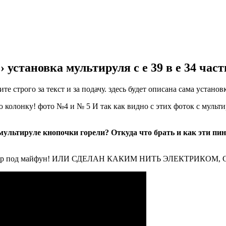
› установка мультируля с е 39 в е 34 част
 строго за текст и за подачу. здесь будет описана сама установк
 колонку! фото №4 и № 5 И так как видно с этих фоток с мульт
на мультируле кнопочки горели? Откуда что брать и как эт
аптер под майфун! ИЛИ СДЕЛАН КАКИМ НИТЬ ЭЛЕКТРИКОМ, Схемк