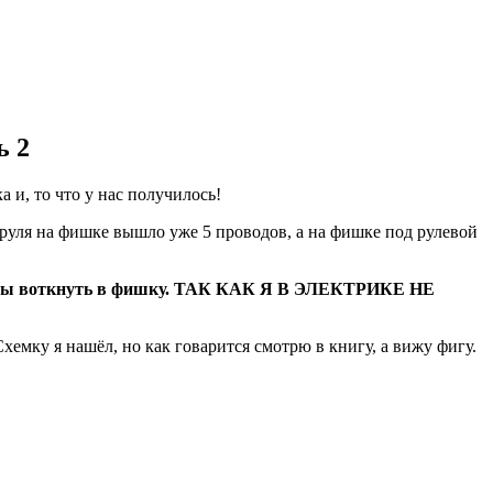
ь 2
а и, то что у нас получилось!
ируля на фишке вышло уже 5 проводов, а на фишке под рулевой
и пины воткнуть в фишку. ТАК КАК Я В ЭЛЕКТРИКЕ НЕ
у я нашёл, но как говарится смотрю в книгу, а вижу фигу.