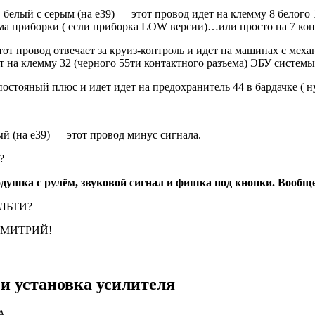
 белый с серым (на е39) — этот провод идет на клемму 8 белого
ема приборки ( если приборка LOW версии)…или просто на 7 кон
тот провод отвечает за круиз-контроль и идет на машинах с мех
дет на клемму 32 (черного 55ти контактного разъема) ЭБУ систем
постояный плюс и идет идет на предохранитель 44 в бардачке ( 
й (на е39) — этот провод минус сигнала.
?
одушка с рулём, звуковой сигнал и фишка под кнопки. Вообще
ЛЬТИ?
М ДМИТРИЙ!
и установка усилителя
 А