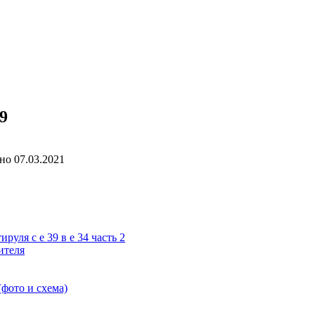
9
но
07.03.2021
руля с е 39 в е 34 часть 2
ителя
фото и схема)