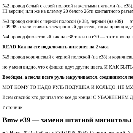
№2 провод белый с серой полосой и желтыми пятнами (на е38),
HI версии) или же на клемму 20 белого 26ти контактного разъ
№3 провод синий с черной полосой (е 38), черный (на е39) — э
с 09.98г. стали ставить электронный дроссель, тогда провод м
№4 провод фиолетовый как на е38 так и на е39 — этот провод 
READ Как на ете подключить интернет на 2 часа
№5 провод коричневый с черной полоской (на е38) и коричневы
но у меня видно, что с фишки идут другие цвета. И КАК БЫТЬ
Вообщем, а посля всего руль закручивается, соединяются п
МОТ КОМУ ТО НАДО РУЛЬ ПОДУШКА И КОЛЬЦО, НЕ МУ
Всем спасибо кто дочитал это всё до конца! С УВАЖЕНИЕ
Источник
Bmw e39 — замена штатной магнитолы 
≡ 2 Июль 2022 · Рубрика: E39 (1996-2003), Своими рукамиА А