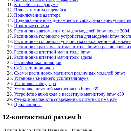
Кто сейчас на форуме
Плюсы и минусы девайса
Подключение адаптера
Подключение всех динамиков и сабвуфера через усилите
Полезные советы
Распиновка автомагнитолы для моделей bmw после 2004 го
Распиновка головного устройства для моделей bmw после
Распиновка головного устройства сокращенное обозначе
Распиновка разъема автомагнитолы bmw и расшифровка 
Распиновка штатной магнитолы bmw
Распиновка штатной магнитолы здесь!
Расшифровка проводов
Сайт установщиков
Схемы распиновок магнитол различных моделей bmw:
Установка внешнего усилителя звука
Установка сабвуфера
Установка штатной магнитолы в bmw e39
Устройство aux-входа в кассетную магнитолу bmw e39
Функциональность современных штатных бмв е39
Цена вопроса
12-контактный разъем b
Штифт Число
Штифт Название
Описание