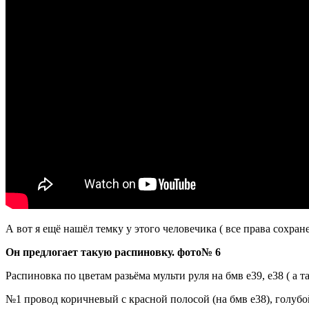
А вот я ещё нашёл темку у этого человечика ( все права сохран
Он предлогает такую распиновку. фото№ 6
Распиновка по цветам разьёма мульти руля на бмв е39, е38 ( а та
№1 провод коричневый с красной полосой (на бмв е38), голубо