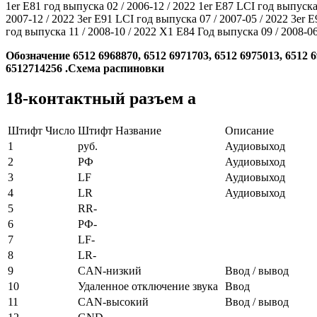
1er E81 год выпуска 02 / 2006-12 / 2022 1er E87 LCI год выпуска 
2007-12 / 2022 3er E91 LCI год выпуска 07 / 2007-05 / 2022 3er E
год выпуска 11 / 2008-10 / 2022 X1 E84 Год выпуска 09 / 2008-06
Обозначение 6512 6968870, 6512 6971703, 6512 6975013, 6512 69
6512714256 .Схема распиновки
18-контактный разъем a
Штифт Число
Штифт Название
Описание
1
руб.
Аудиовыход
2
РФ
Аудиовыход
3
LF
Аудиовыход
4
LR
Аудиовыход
5
RR-
6
РФ-
7
LF-
8
LR-
9
CAN-низкий
Ввод / вывод
10
Удаленное отключение звука
Ввод
11
CAN-высокий
Ввод / вывод