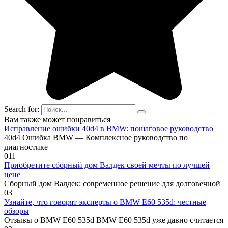
Search for:
Вам также может понравиться
Исправление ошибки 40d4 в BMW: пошаговое руководство
40d4 Ошибка BMW — Комплексное руководство по
диагностике
0
11
Приобретите сборный дом Валдек своей мечты по лучшей
цене
Сборный дом Валдек: современное решение для долговечной
0
3
Узнайте, что говорят эксперты о BMW E60 535d: честные
обзоры
Отзывы о BMW E60 535d BMW E60 535d уже давно считается