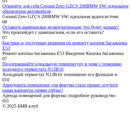
0
3
Откройте для себя Ground Zero GZCS 200BMW SW: идеальное
обновление автомобиля
Ground Zero GZCS 200BMW SW: идеальная аудиосистема
0
8
Оставить шампанское незапечатанным: что будет дальше?
Что произойдет с шампанским, если его оставить?
0
7
Быстрые и доступные решения по ремонту кнопок багажника
E53
Ремонт кнопки багажника E53 Введение Кнопка багажника
0
7
Поддерживайте идеальную температуру в доме с помощью
холодного термостата N13B16
Холодный термостат N13B16: понимание его функции и
0
10
Арендовать помещение для форума стало проще: изучите
наши варианты прямо сейчас!
Аренда помещений для форума: подробное руководство
0
11
© 2025 БМВ клуб