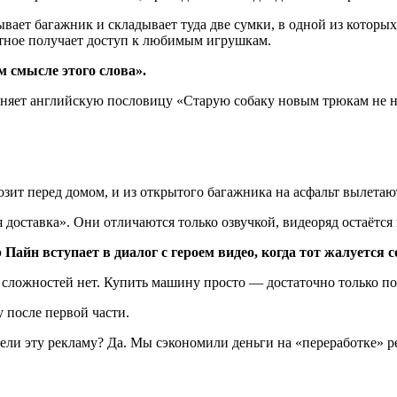
вает багажник и складывает туда две сумки, в одной из которых
отное получает доступ к любимым игрушкам.
 смысле этого слова».
меняет английскую пословицу «Старую собаку новым трюкам не
зит перед домом, и из открытого багажника на асфальт вылетаю
доставка». Они отличаются только озвучкой, видеоряд остаётся
айн вступает в диалог с героем видео, когда тот жалуется с
то сложностей нет. Купить машину просто — достаточно только
у после первой части.
ели эту рекламу? Да. Мы сэкономили деньги на «переработке» ре