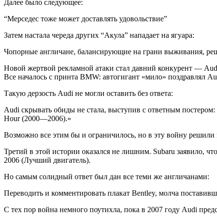
Далее было следующее:
“Мерседес тоже может доставлять удовольствие”
Затем настала череда других “Акула” нападает на ягуара:
Чопорные англичане, балансирующие на грани выживания, реш
Новой жертвой рекламной атаки стал давний конкурент — Aud
Все началось с принта BMW: автогигант «мило» поздравлял A
Такую дерзость Audi не могли оставить без ответа:
Audi скрывать обиды не стала, выступив с ответным постером
Hour (2000—2006).»
Возможно все этим бы и ограничилось, но в эту войну решили 
Третий в этой истории оказался не лишним. Subaru заявило, чт
2006 (Лучший двигатель).
Но самым солидный ответ был дан все теми же англичанами:
Переводить и комментировать плакат Bentley, молча поставивш
С тех пор война немного поутихла, пока в 2007 году Audi п