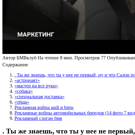
Автор
БМВклуб
На чтение
8 мин.
Просмотров
77
Опубликован
Содержание
. Ты же знаешь, что ты у нее не первый, ну и что Сало
«астронавт»
«мастер на все руки»
«собака»
«специальная доставка»
«тёща»
Рекламная война audi и bmw
Рекламные войны автомобильных брендов (14 фото 7 вид
Рекламный слоган бмв
. Ты же знаешь, что ты у нее не перв