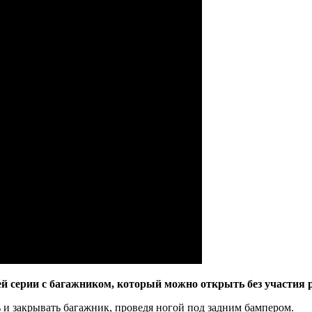
й серии с багажником, который можно открыть без участия 
ь и закрывать багажник, проведя ногой под задним бампером.