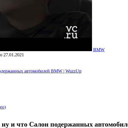
BMW
о
27.01.2021
н подержанных автомобилей BMW | WuzzUp
ео)
ый, ну и что Салон подержанных автомоб