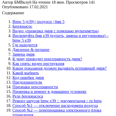
Автор
БМВклуб
На чтение
18 мин.
Просмотров
141
Опубликовано
17.02.2021
Содержание
Bmw 5 (e39) | полуоси | бмв 5
Бензонасос
Видео «проверка дмрв с помощью мультиметра»
Вискомуфта бмв е39 (купить, замена и регулировка) –
bmw 5 e39
Где находится
Давление & питание
Замена дмрв
К чему приводит неисправность дмрв?
Как снять: видео инструкция
Какие показания должен выдавать исправный дмрв?
Какой выбрать
Код ошибки дмрв
Предохранители
Признаки неисправности
Проверка и ремонт в домашних условиях
Реле бензонасоса
Ремонт шрусов bmw e39 :: документация :: ru bmw
Способ №1 — отключение расходомера воздуха
Способ №2 — перепрошивка электронного блока
управления