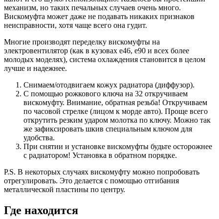
механизм, но таких печальных случаев очень много.
Вискомуфта может даже не подавать никаких признаков
неисправности, хотя чаще всего она гудит.
Многие производят переделку вискомуфты на
электровентилятор (как в кузовах e46, e90 и всех более
молодых моделях), система охлаждения становится в целом
лучше и надежнее.
Снимаем/отодвигаем кожух радиатора (диффузор).
С помощью рожкового ключа на 32 откручиваем
вискомуфту.
Внимание, обратная резьба!
Откручиваем
по часовой стрелке (лицом к морде авто). Проще всего
открутить резким ударом молотка по ключу. Можно так
же зафиксировать шкив специальным ключом для
удобства.
При снятии и установке вискомуфты будьте осторожнее
с радиатором! Установка в обратном порядке.
P.S.
В некоторых случаях вискомуфту можно попробовать
отрегулировать. Это делается с помощью отгибания
металлической пластины по центру.
Где находится