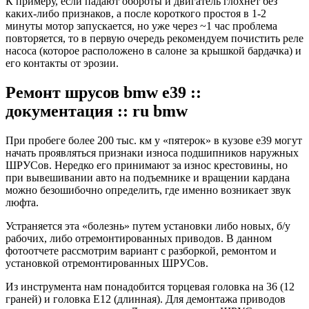
К примеру, если падают обороты и двигатель глохнет без
каких-либо признаков, а после короткого простоя в 1-2
минуты мотор запускается, но уже через ~1 час проблема
повторяется, то в первую очередь рекомендуем почистить реле
насоса (которое расположено в салоне за крышкой бардачка) и
его контакты от эрозии.
Ремонт шрусов bmw e39 ::
документация :: ru bmw
При пробеге более 200 тыс. км у «пятерок» в кузове е39 могут
начать проявляться признаки износа подшипников наружных
ШРУСов. Нередко его принимают за износ крестовины, но
при вывешивании авто на подъемнике и вращении кардана
можно безошибочно определить, где именно возникает звук
люфта.
Устраняется эта «болезнь» путем установки либо новых, б/у
рабочих, либо отремонтированных приводов. В данном
фотоотчете рассмотрим вариант с разборкой, ремонтом и
установкой отремонтированных ШРУСов.
Из инструмента нам понадобится торцевая головка на 36 (12
граней) и головка Е12 (длинная). Для демонтажа приводов