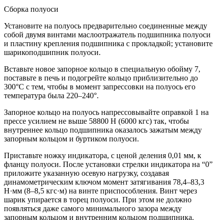
Сборка полуоси
Установите на полуось предварительно соединенные между
собой двумя винтами маслоотражатель подшипника полуоси
и пластину крепления подшипника с прокладкой; установите
шарикоподшипник полуоси.
Вставьте новое запорное кольцо в специальную обойму 7,
поставьте в печь и подогрейте кольцо приблизительно до
300°С с тем, чтобы в момент запрессовки на полуось его
температура была 220–240°.
Запорное кольцо на полуось напрессовывайте оправкой 1 на
прессе усилием не выше 58800 Н (6000 кгс) так, чтобы
внутреннее кольцо подшипника оказалось зажатым между
запорным кольцом и буртиком полуоси.
Приставьте ножку индикатора, с ценой деления 0,01 мм, к
фланцу полуоси. После установки стрелки индикатора на “0”
приложите указанную осевую нагрузку, создавая
динамометрическим ключом момент затягивания 78,4–83,3
Н·мм (8–8,5 кгс·м) на винте приспособления. Винт через
шарик упирается в торец полуоси. При этом не должно
появляться даже самого минимального зазора между
запорным кольцом и внутренним кольцом подшипника.