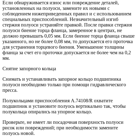
Если обнаруживается износ или повреждение деталей,
установленных на полуоси, замените их новыми с
соблюдением нижеприведенных правил и с использованием
специальных приспособлений. Незначительный изгиб
стержня полуоси устраняйте правкой. После правки стержня
полуоси биение торца фланца, замеренное в центрах, не
должно превышать 0,05 мм. Если биение торца фланца свыше
указанного, но не более 0,08 мм, то допускается его проточка
для устранения торцевого биения. Уменьшение толщины
фланца за счет его проточки допускается не более чем на 0,2
мм.
Снятие запорного кольца
Снимать и устанавливать запорное кольцо подшипника
полуоси необходимо только при помощи гидравлического
пресса.
Полукольцами приспособления А.74108/R охватите
подшипник и установите полуось вертикально так, чтобы
полукольца опирались на упорное кольцо.
Проверьте, не имеет ли посадочная поверхность полуоси
рисок или повреждений; при необходимости замените
полуось новой.