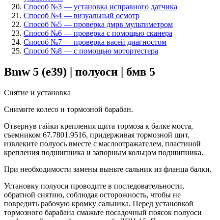
Способ №3 — установка исправного датчика
Способ №4 — визуальный осмотр
Способ №5 — проверка дмрв мультиметром
Способ №6 — проверка с помощью сканера
Способ №7 — проверка васей диагностом
Способ №8 — с помощью мотортестера
Bmw 5 (e39) | полуоси | бмв 5
Снятие и установка
Снимите колесо и тормозной барабан.
Отвернув гайки крепления щита тормоза к балке моста,
съемником 67.7801.9516, придерживая тормозной щит,
извлеките полуось вместе с маслоотражателем, пластиной
крепления подшипника и запорным кольцом подшипника.
При необходимости замены выньте сальник из фланца балки.
Установку полуоси проводите в последовательности,
обратной снятию, соблюдая осторожность, чтобы не
повредить рабочую кромку сальника. Перед установкой
тормозного барабана смажьте посадочный поясок полуоси