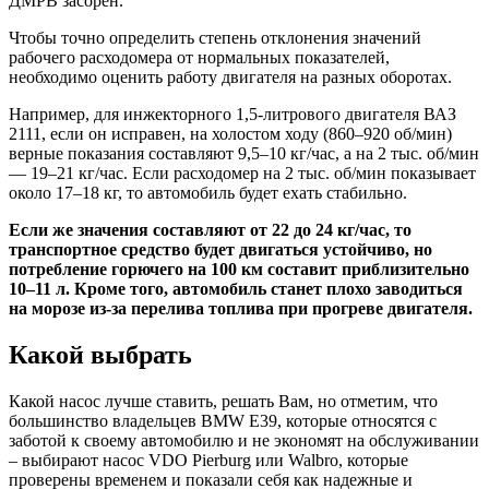
ДМРВ засорен.
Чтобы точно определить степень отклонения значений
рабочего расходомера от нормальных показателей,
необходимо оценить работу двигателя на разных оборотах.
Например, для инжекторного 1,5-литрового двигателя ВАЗ
2111, если он исправен, на холостом ходу (860–920 об/мин)
верные показания составляют 9,5–10 кг/час, а на 2 тыс. об/мин
— 19–21 кг/час. Если расходомер на 2 тыс. об/мин показывает
около 17–18 кг, то автомобиль будет ехать стабильно.
Если же значения составляют от 22 до 24 кг/час, то
транспортное средство будет двигаться устойчиво, но
потребление горючего на 100 км составит приблизительно
10–11 л. Кроме того, автомобиль станет плохо заводиться
на морозе из-за перелива топлива при прогреве двигателя.
Какой выбрать
Какой насос лучше ставить, решать Вам, но отметим, что
большинство владельцев BMW Е39, которые относятся с
заботой к своему автомобилю и не экономят на обслуживании
– выбирают насос VDO Pierburg или Walbro, которые
проверены временем и показали себя как надежные и