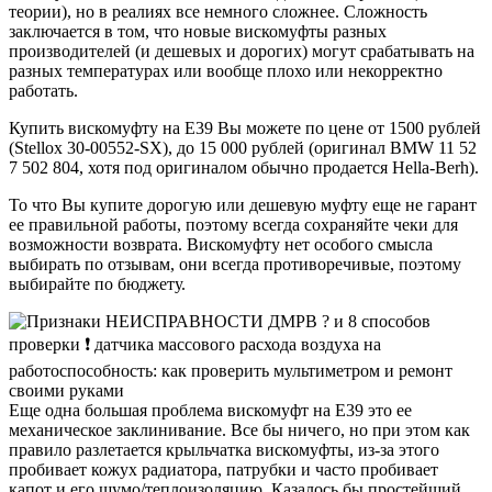
теории), но в реалиях все немного сложнее. Сложность
заключается в том, что новые вискомуфты разных
производителей (и дешевых и дорогих) могут срабатывать на
разных температурах или вообще плохо или некорректно
работать.
Купить вискомуфту на E39 Вы можете по цене
от 1500 рублей
(Stellox 30-00552-SX),
до 15 000 рублей
(оригинал BMW 11 52
7 502 804, хотя под оригиналом обычно продается Hella-Berh).
То что Вы купите дорогую или дешевую муфту еще не гарант
ее правильной работы, поэтому всегда
сохраняйте чеки
для
возможности возврата. Вискомуфту нет особого смысла
выбирать по отзывам, они всегда противоречивые, поэтому
выбирайте по бюджету.
Еще одна большая проблема вискомуфт на E39 это ее
механическое заклинивание. Все бы ничего, но при этом как
правило разлетается крыльчатка вискомуфты, из-за этого
пробивает кожух радиатора, патрубки и часто пробивает
капот и его шумо/теплоизоляцию. Казалось бы простейший