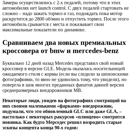
Замеры осуществлялись с 2-х педалей, потому что в этих
автомобилях нет launch control. С двух педалей стартовать не
сложно – надо зажать тормоз и газ, подождать пока мотор
раскрутится до 2800 об/мин и отпустить тормоз. После этого
автомобиль срывается с места и показывает свои
максимальные показатели по динамике.
Сравниваем два новых премиальных
кроссовера от bmw и mercedes-benz
Буквально 12 дней назад Mercedes представил свой новый
кроссовер в версии GLE. Модель оказалась носительницей
ожидаемого стиля с кормы (если вы следили за шпионскими
фотографиями, то явно не удивились тому, что увидели), но
повергла в шок многих преданных фанатов давней версии
среднеразмерных внедорожников MB.
Некоторые люди, увидев на фотографиях смотрящий на
них своими маленькими «фарками» внедорожник,
подумали, что это обновленный GLC или даже GLA, –
настолько с некоторых ракурсов «плющево» смотрится
новинка. Как будто Мерседес решил возродить старые
эскизы концепта конца 90-х годов: