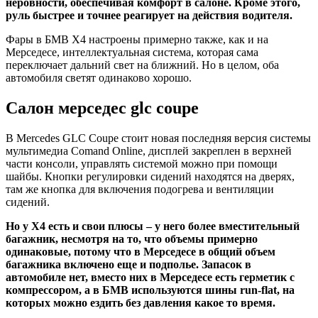
неровности, обеспечивая комфорт в салоне. Кроме этого,
руль быстрее и точнее реагирует на действия водителя.
Фары в БМВ Х4 настроены примерно также, как и на
Мерседесе, интеллектуальная система, которая сама
переключает дальний свет на ближний. Но в целом, оба
автомобиля светят одинаково хорошо.
Салон мерседес glc coupe
В Mercedes GLC Coupe стоит новая последняя версия системы
мультимедиа Comand Online, дисплей закреплен в верхней
части консоли, управлять системой можно при помощи
шайбы. Кнопки регулировки сидений находятся на дверях,
там же кнопка для включения подогрева и вентиляции
сидений.
Но у X4 есть и свои плюсы – у него более вместительный
багажник, несмотря на то, что объемы примерно
одинаковые, потому что в Мерседесе в общий объем
багажника включено еще и подполье. Запасок в
автомобиле нет, вместо них в Мерседесе есть герметик с
компрессором, а в БМВ используются шины run-flat, на
которых можно ездить без давления какое то время.