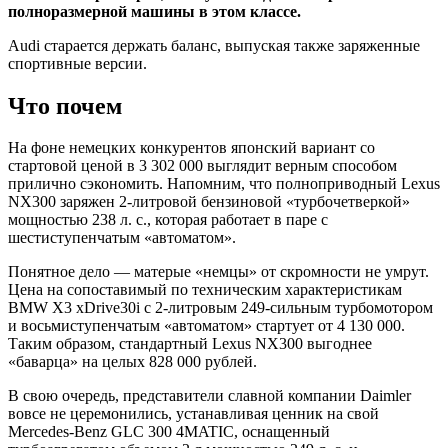
полноразмерной машины в этом классе.
Audi старается держать баланс, выпуская также заряженные
спортивные версии.
Что почем
На фоне немецких конкурентов японский вариант со
стартовой ценой в 3 302 000 выглядит верным способом
прилично сэкономить. Напомним, что полноприводный Lexus
NX300 заряжен 2-литровой бензиновой «турбочетверкой»
мощностью 238 л. с., которая работает в паре с
шестиступенчатым «автоматом».
Понятное дело — матерые «немцы» от скромности не умрут.
Цена на сопоставимый по техническим характеристикам
BMW X3 xDrive30i с 2-литровым 249-сильным турбомотором
и восьмиступенчатым «автоматом» стартует от 4 130 000.
Таким образом, стандартный Lexus NX300 выгоднее
«баварца» на целых 828 000 рублей.
В свою очередь, представители славной компании Daimler
вовсе не церемонились, устанавливая ценник на свой
Mercedes-Benz GLC 300 4MATIC, оснащенный