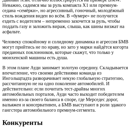
Неважно, садимся мы за руль компакта X1 или премиум-
седана «семёрки», но агрессивный, гоночный, молодёжный
стиль вождения виден во всём. В «бумере» не получится
ездить с водителем – непременно захочется за руль, чтобы
поддать газу и заложить вираж, слыша, как шины визжат на
асфальте.
Человеку спокойному и солидному динамика и агрессия БМВ
могут прийтись не по нраву, но зато у марки найдётся когорта
преданных поклонников, которые скажут, что только у
мюнхенской машины есть душа.
В этом плане Ауди занимает золотую середину. Складывается
впечатление, что своими действиями команда из
Ингольщтадта разворачивает некую глобальную стратегию,
рассчитанную не на одно поколение автомобилей. И
действительно: если почитать тест-драйвы многих
автомобильных порталов, Ауди часто выходит победителем
именно из-за своего баланса в споре, где Мерседес дорог,
вальяжен и консервативен, а БМВ выступают в роли эдакого
гангстера автомобильного премиум-сегмента.
Конкуренты