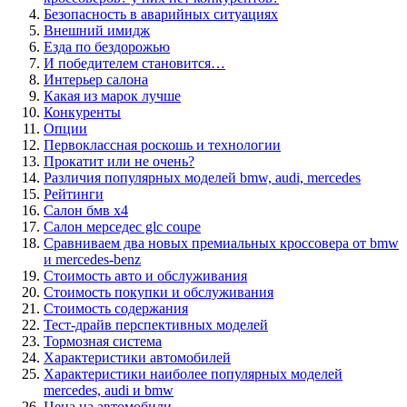
Безопасность в аварийных ситуациях
Внешний имидж
Езда по бездорожью
И победителем становится…
Интерьер салона
Какая из марок лучше
Конкуренты
Опции
Первоклассная роскошь и технологии
Прокатит или не очень?
Различия популярных моделей bmw, audi, mercedes
Рейтинги
Салон бмв х4
Салон мерседес glc coupe
Сравниваем два новых премиальных кроссовера от bmw
и mercedes-benz
Стоимость авто и обслуживания
Стоимость покупки и обслуживания
Стоимость содержания
Тест-драйв перспективных моделей
Тормозная система
Характеристики автомобилей
Характеристики наиболее популярных моделей
mercedes, audi и bmw
Цена на автомобили