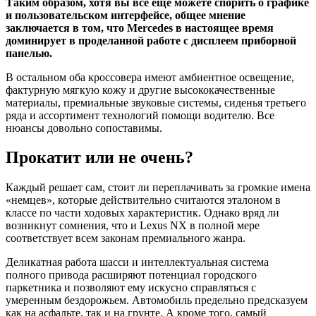
Таким образом, хотя вы все еще можете спорить о графике
и пользовательском интерфейсе, общее мнение
заключается в том, что Mercedes в настоящее время
доминирует в проделанной работе с дисплеем приборной
панелью.
В остальном оба кроссовера имеют амбиентное освещение,
фактурную мягкую кожу и другие высококачественные
материалы, премиальные звуковые системы, сиденья третьего
ряда и ассортимент технологий помощи водителю. Все
нюансы довольно сопоставимы.
Прокатит или не очень?
Каждый решает сам, стоит ли переплачивать за громкие имена
«немцев», которые действительно считаются эталоном в
классе по части ходовых характеристик. Однако вряд ли
возникнут сомнения, что и Lexus NX в полной мере
соответствует всем законам премиального жанра.
Деликатная работа шасси и интеллектуальная система
полного привода расширяют потенциал городского
паркетника и позволяют ему искусно справляться с
умеренным бездорожьем. Автомобиль предельно предсказуем
как на асфальте, так и на грунте. А кроме того, самый