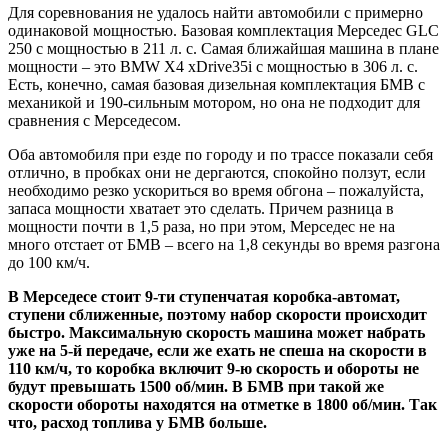
Для соревнования не удалось найти автомобили с примерно
одинаковой мощностью. Базовая комплектация Мерседес GLC
250 с мощностью в 211 л. с. Самая ближайшая машина в плане
мощности – это BMW X4 xDrive35i с мощностью в 306 л. с.
Есть, конечно, самая базовая дизельная комплектация БМВ с
механикой и 190-сильным мотором, но она не подходит для
сравнения с Мерседесом.
Оба автомобиля при езде по городу и по трассе показали себя
отлично, в пробках они не дергаются, спокойно ползут, если
необходимо резко ускориться во время обгона – пожалуйста,
запаса мощности хватает это сделать. Причем разница в
мощности почти в 1,5 раза, но при этом, Мерседес не на
много отстает от БМВ – всего на 1,8 секунды во время разгона
до 100 км/ч.
В Мерседесе стоит 9-ти ступенчатая коробка-автомат,
ступени сближенные, поэтому набор скорости происходит
быстро. Максимальную скорость машина может набрать
уже на 5-й передаче, если же ехать не спеша на скорости в
110 км/ч, то коробка включит 9-ю скорость и обороты не
будут превышать 1500 об/мин. В БМВ при такой же
скорости обороты находятся на отметке в 1800 об/мин. Так
что, расход топлива у БМВ больше.