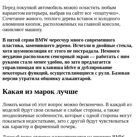
Перед покупкой автомобиль можно оснастить любым
вариантом интерьера, выбрав на сайте все «поштучно».
Сочетание живого, теплого дерева вставок и холодного
алюминия кнопок, расположенных на главной консоли,
оживляют машину.
В пятой серии BMW чересчур много современного
пластика, заменившего дерево. Исчезли и двойные стекла,
хотя шумоизоляция от этого не пострадала. Немного
неудачно расположен сенсорный экран — работать с ним
руками стало менее удобно, но зато предлагается
управляющая им клавиша idrive и дублирование
некоторых функций, осуществляющиеся с руля. Базовая
версия утратила обшивку алькантарой.
Какая из марок лучше
Ломать копья об этот вопрос можно бесконечно. В каждой из
моделей будут свои сильные и слабые стороны, а также
неоднозначные особенности, которые с одной стороны могут
показаться недостатками, зато с другой будут чувствоваться
как характер и фирменный почерк.
Данный тезис отлично иллюстрируется на примере BMW.