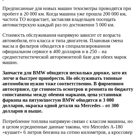
Предписанные для новых машин техосмотры проводятся при
пробеге в 20 000 км. Когда машина уже прошла 200 000 км,
частота ТО возрастает, заставляя владельцев посещать
автомастерскую каждый раз по достижении 5 000 км.
Стоимость обслуживания напрямую зависит от возраста
автомобиля, его класса и типа двигателя. Плановая смена
масла и фильтров обходится в специализированном
официальном сервисе в 400 долларов и в 250 – на
среднестатистической авторемонтной базе для обеих марок
машин.
Запчасти для BMW обходятся несколько дороже, зато их
легче и быстрее приобрести. Но обслуживать топовые
автомобили нужно тоже соответственно. В фирменном
автосервисе, где стоимость осмотров и ремонта по бюджету
сопоставимы между обеими марками, цена установки
фаркопа на пятую/шестую BMW обходится в 3 000
долларов, окраска одной детали на Mercedes – от 300
долларов и выше.
Потребление топлива напрямую связан с классом машины, но
в целом усредненные данные таковы, что Mercedes А-180
«кушает» 6 литров бензина на сотню километров, а кроссовер