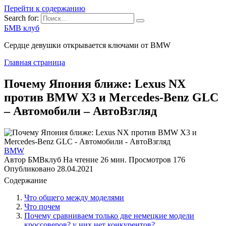
Перейти к содержанию
Search for:
БМВ клуб
Сердце девушки открывается ключами от BMW
Главная страница
Почему Япония ближе: Lexus NX
против BMW X3 и Mercedes-Benz GLC
– Автомобили – АвтоВзгляд
BMW
Автор
БМВклуб
На чтение
26 мин.
Просмотров
176
Опубликовано
28.04.2021
Содержание
Что общего между моделями
Что почем
Почему сравниваем только две немецкие модели
кроссоверов? у них нет конкурентов?