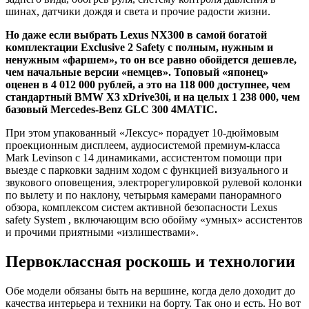
шинах, датчики дождя и света и прочие радости жизни.
Но даже если выбрать Lexus NX300 в самой богатой
комплектации Exclusive 2 Safety с полным, нужным и
ненужным «фаршем», то он все равно обойдется дешевле,
чем начальные версии «немцев». Топовый «японец»
оценен в 4 012 000 рублей, а это на 118 000 доступнее, чем
стандартный BMW X3 xDrive30i, и на целых 1 238 000, чем
базовый Mercedes-Benz GLC 300 4MATIC.
При этом упакованный «Лексус» порадует 10-дюймовым
проекционным дисплеем, аудиосистемой премиум-класса
Mark Levinson с 14 динамиками, ассистентом помощи при
выезде с парковки задним ходом с функцией визуального и
звукового оповещения, электрорегулировкой рулевой колонки
по вылету и по наклону, четырьмя камерами панорамного
обзора, комплексом систем активной безопасности Lexus
safety System , включающим всю обойму «умных» ассистентов
и прочими приятными «излишествами».
Первоклассная роскошь и технологии
Обе модели обязаны быть на вершине, когда дело доходит до
качества интерьера и техники на борту. Так оно и есть. Но вот