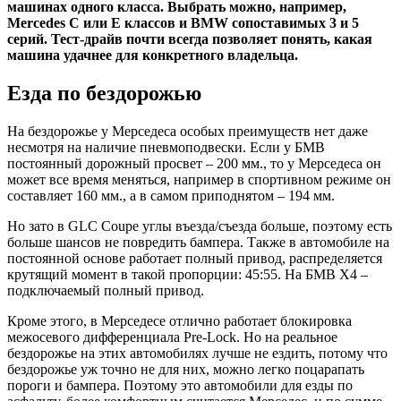
машинах одного класса. Выбрать можно, например,
Mercedes С или E классов и BMW сопоставимых 3 и 5
серий. Тест-драйв почти всегда позволяет понять, какая
машина удачнее для конкретного владельца.
Езда по бездорожью
На бездорожье у Мерседеса особых преимуществ нет даже
несмотря на наличие пневмоподвески. Если у БМВ
постоянный дорожный просвет – 200 мм., то у Мерседеса он
может все время меняться, например в спортивном режиме он
составляет 160 мм., а в самом приподнятом – 194 мм.
Но зато в GLC Coupe углы въезда/съезда больше, поэтому есть
больше шансов не повредить бампера. Также в автомобиле на
постоянной основе работает полный привод, распределяется
крутящий момент в такой пропорции: 45:55. На БМВ Х4 –
подключаемый полный привод.
Кроме этого, в Мерседесе отлично работает блокировка
межосевого дифференциала Pre-Lock. Но на реальное
бездорожье на этих автомобилях лучше не ездить, потому что
бездорожье уж точно не для них, можно легко поцарапать
пороги и бампера. Поэтому это автомобили для езды по