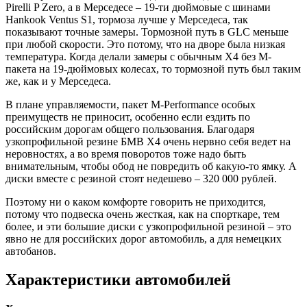
Pirelli P Zero, а в Мерседесе – 19-ти дюймовые с шинами
Hankook Ventus S1, тормоза лучше у Мерседеса, так
показывают точные замеры. Тормозной путь в GLC меньше
при любой скорости. Это потому, что на дворе была низкая
температура. Когда делали замеры с обычным Х4 без М-
пакета на 19-дюймовых колесах, то тормозной путь был таким
же, как и у Мерседеса.
В плане управляемости, пакет М-Performance особых
преимуществ не приносит, особенно если ездить по
российским дорогам общего пользования. Благодаря
узкопрофильной резине БМВ Х4 очень нервно себя ведет на
неровностях, а во время поворотов тоже надо быть
внимательным, чтобы обод не повредить об какую-то ямку. А
диски вместе с резиной стоят недешево – 320 000 рублей.
Поэтому ни о каком комфорте говорить не приходится,
потому что подвеска очень жесткая, как на спорткаре, тем
более, и эти большие диски с узкопрофильной резиной – это
явно не для российских дорог автомобиль, а для немецких
автобанов.
Характеристики автомобилей