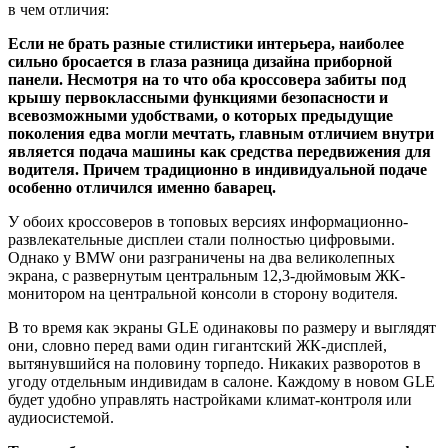
в чем отличия:
Если не брать разные стилистики интерьера, наиболее
сильно бросается в глаза разница дизайна приборной
панели. Несмотря на то что оба кроссовера забиты под
крышу первоклассными функциями безопасности и
всевозможными удобствами, о которых предыдущие
поколения едва могли мечтать, главным отличием внутри
является подача машины как средства передвижения для
водителя. Причем традиционно в индивидуальной подаче
особенно отличился именно баварец.
У обоих кроссоверов в топовых версиях информационно-
развлекательные дисплеи стали полностью цифровыми.
Однако у BMW они разграничены на два великолепных
экрана, с развернутым центральным 12,3-дюймовым ЖК-
монитором на центральной консоли в сторону водителя.
В то время как экраны GLE одинаковы по размеру и выглядят
они, словно перед вами один гигантский ЖК-дисплей,
вытянувшийся на половину торпедо. Никаких разворотов в
угоду отдельным индивидам в салоне. Каждому в новом GLE
будет удобно управлять настройками климат-контроля или
аудиосистемой.