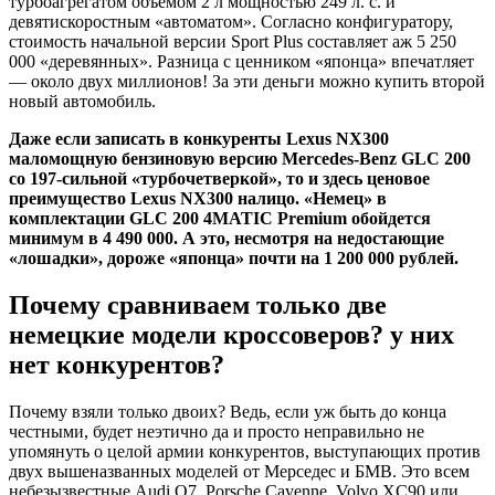
турбоагрегатом объемом 2 л мощностью 249 л. с. и
девятискоростным «автоматом». Согласно конфигуратору,
стоимость начальной версии Sport Plus составляет аж 5 250
000 «деревянных». Разница с ценником «японца» впечатляет
— около двух миллионов! За эти деньги можно купить второй
новый автомобиль.
Даже если записать в конкуренты Lexus NX300
маломощную бензиновую версию Mercedes-Benz GLC 200
со 197-сильной «турбочетверкой», то и здесь ценовое
преимущество Lexus NX300 налицо. «Немец» в
комплектации GLC 200 4MATIC Premium обойдется
минимум в 4 490 000. А это, несмотря на недостающие
«лошадки», дороже «японца» почти на 1 200 000 рублей.
Почему сравниваем только две
немецкие модели кроссоверов? у них
нет конкурентов?
Почему взяли только двоих? Ведь, если уж быть до конца
честными, будет неэтично да и просто неправильно не
упомянуть о целой армии конкурентов, выступающих против
двух вышеназванных моделей от Мерседес и БМВ. Это всем
небезызвестные Audi Q7, Porsche Cayenne, Volvo XC90 или