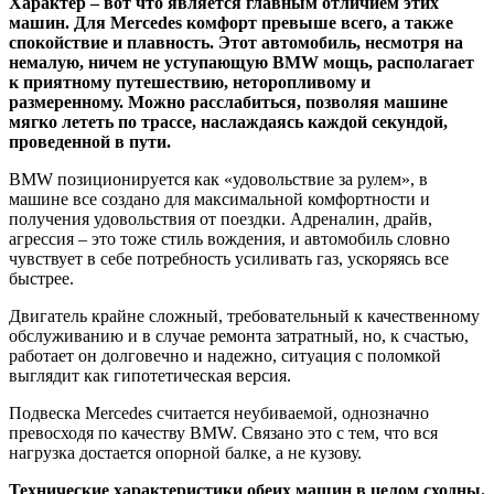
Характер – вот что является главным отличием этих
машин. Для Mercedes комфорт превыше всего, а также
спокойствие и плавность. Этот автомобиль, несмотря на
немалую, ничем не уступающую BMW мощь, располагает
к приятному путешествию, неторопливому и
размеренному. Можно расслабиться, позволяя машине
мягко лететь по трассе, наслаждаясь каждой секундой,
проведенной в пути.
BMW позиционируется как «удовольствие за рулем», в
машине все создано для максимальной комфортности и
получения удовольствия от поездки. Адреналин, драйв,
агрессия – это тоже стиль вождения, и автомобиль словно
чувствует в себе потребность усиливать газ, ускоряясь все
быстрее.
Двигатель крайне сложный, требовательный к качественному
обслуживанию и в случае ремонта затратный, но, к счастью,
работает он долговечно и надежно, ситуация с поломкой
выглядит как гипотетическая версия.
Подвеска Mercedes считается неубиваемой, однозначно
превосходя по качеству BMW. Связано это с тем, что вся
нагрузка достается опорной балке, а не кузову.
Технические характеристики обеих машин в целом сходны.