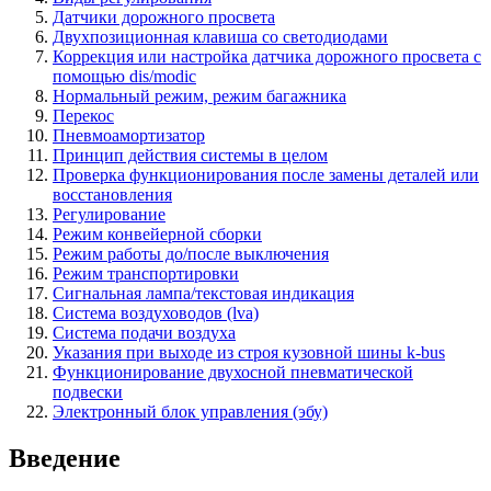
Датчики дорожного просвета
Двухпозиционная клавиша со светодиодами
Коррекция или настройка датчика дорожного просвета с
помощью dis/modic
Нормальный режим, режим багажника
Перекос
Пневмоамортизатор
Принцип действия системы в целом
Проверка функционирования после замены деталей или
восстановления
Регулирование
Режим конвейерной сборки
Режим работы до/после выключения
Режим транспортировки
Сигнальная лампа/текстовая индикация
Система воздуховодов (lva)
Система подачи воздуха
Указания при выходе из строя кузовной шины k-bus
Функционирование двухосной пневматической
подвески
Электронный блок управления (эбу)
Введение