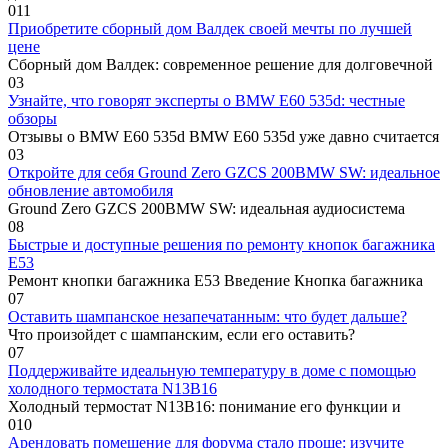
0
11
Приобретите сборный дом Валдек своей мечты по лучшей
цене
Сборный дом Валдек: современное решение для долговечной
0
3
Узнайте, что говорят эксперты о BMW E60 535d: честные
обзоры
Отзывы о BMW E60 535d BMW E60 535d уже давно считается
0
3
Откройте для себя Ground Zero GZCS 200BMW SW: идеальное
обновление автомобиля
Ground Zero GZCS 200BMW SW: идеальная аудиосистема
0
8
Быстрые и доступные решения по ремонту кнопок багажника
E53
Ремонт кнопки багажника E53 Введение Кнопка багажника
0
7
Оставить шампанское незапечатанным: что будет дальше?
Что произойдет с шампанским, если его оставить?
0
7
Поддерживайте идеальную температуру в доме с помощью
холодного термостата N13B16
Холодный термостат N13B16: понимание его функции и
0
10
Арендовать помещение для форума стало проще: изучите