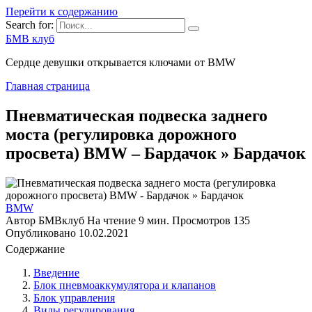
Перейти к содержанию
Search for:
БМВ клуб
Сердце девушки открывается ключами от BMW
Главная страница
Пневматическая подвеска заднего
моста (регулировка дорожного
просвета) BMW – Бардачoк » Бардачoк
BMW
Автор
БМВклуб
На чтение
9 мин.
Просмотров
135
Опубликовано
10.02.2021
Содержание
Введение
Блок пневмоаккумулятора и клапанов
Блок управления
Виды регулирования