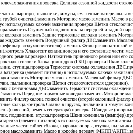
 ключах зажигания.
проверка
Доливка сезонной жидкости стеклоо
части: шарниры, пыльники, хомуты, смазочные материалы.
заме
а грубой очистки).
заменить
Моторное масло.
заменить
Масло в р
ус используемых ключей зажигания.
проверка
Щетки стеклоочист
ора.
заменить
Ступичный подшипник на передней и задней паре 
е колодки.
заменить
Задние тормозные колодки.
заменить
Моторн
ая жидкость.
заменить
Воздушный фильтр ДВС.
заменить
Маслян
префильтр воздухоочистителя).
заменить
Фильтр салона тонкой оч
и).
контроль
Хладогент кондиционера и его составные части: мас
одного ремня.
проверка
Натяжитель приводного ремня или его со
рокладка головки блока цилиндров (ГБЦ).
проверка
Шкив коленв
ьник, ступица.
проверка
Термостат системы охлаждения ДВС.
пр
ка
Батарейка (элемент питания) в используемых ключах зажигани
одки.
заменить
Моторное масло.
заменить
Масляный фильтр ДВС
улки, пыльники.
проверка
Щетки стеклоочистителя (дворники).
елях с бензиновым ДВС.
заменить
Термостат системы охлаждени
.
заменить
Передние тормозные колодки.
заменить
Моторное мас
менить
Фильтр салона тонкой очистки (второй салонный фильтр в
тные кольца.
контроль
Смазка в шрусах, пыльники и хомуты.
кон
нь (навесной, ремень генератора).
проверка
Обводные (опорные)
олик, подшипник, втулка.
проверка
Шкив коленвала (демпфер).
пр
атарейка (элемент питания) в используемых ключах зажигания.
п
тавные части: сайлентблоки, шаровые опоры, втулки, пыльники
рное масло.
заменить
Масло в коробке передач (МКПП/АКПП).
з