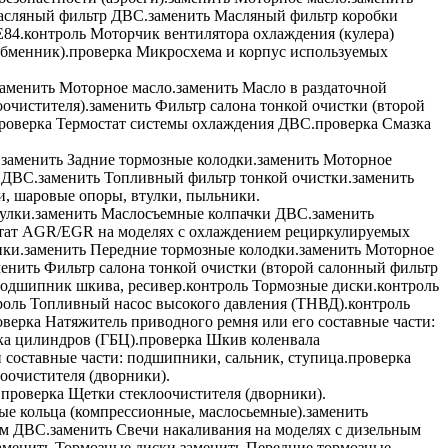
сляный фильтр ДВС.
заменить
Масляный фильтр коробки
E84.
контроль
Моторчик вентилятора охлаждения (кулера)
бменник).
проверка
Микросхема и корпус используемых
заменить
Моторное масло.
заменить
Масло в раздаточной
очистителя).
заменить
Фильтр салона тонкой очистки (второй
роверка
Термостат системы охлаждения ДВС.
проверка
Смазка
.
заменить
Задние тормозные колодки.
заменить
Моторное
 ДВС.
заменить
Топливный фильтр тонкой очистки.
заменить
и, шаровые опоры, втулки, пыльники.
улки.
заменить
Маслосъемные колпачки ДВС.
заменить
тат AGR/EGR на моделях с охлаждением рециркулируемых
ики.
заменить
Передние тормозные колодки.
заменить
Моторное
менить
Фильтр салона тонкой очистки (второй салонный фильтр
подшипник шкива, ресивер.
контроль
Тормозные диски.
контроль
роль
Топливный насос высокого давления (ТНВД).
контроль
оверка
Натяжитель приводного ремня или его составные части:
а цилиндров (ГБЦ).
проверка
Шкив коленвала
составные части: подшипники, сальник, ступица.
проверка
оочистителя (дворники).
.
проверка
Щетки стеклоочистителя (дворники).
е кольца (компрессионные, маслосьемные).
заменить
ым ДВС.
заменить
Свечи накаливания на моделях с дизельным
аменить
Тормозные диски.
заменить
Передние тормозные