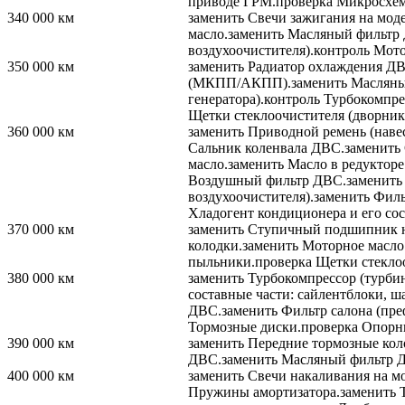
приводе ГРМ.
проверка
Микросхема
340 000
км
заменить
Свечи зажигания на мод
масло.
заменить
Масляный фильтр
воздухоочистителя).
контроль
Мотор
350 000
км
заменить
Радиатор охлаждения ДВ
(МКПП/АКПП).
заменить
Масляны
генератора).
контроль
Турбокомпрес
Щетки стеклоочистителя (дворник
360 000
км
заменить
Приводной ремень (навес
Сальник коленвала ДВС.
заменить
масло.
заменить
Масло в редукторе
Воздушный фильтр ДВС.
заменить
воздухоочистителя).
заменить
Фильт
Хладогент кондиционера и его сос
370 000
км
заменить
Ступичный подшипник на 
колодки.
заменить
Моторное масло
пыльники.
проверка
Щетки стеклоо
380 000
км
заменить
Турбокомпрессор (турбин
составные части: сайлентблоки, ш
ДВС.
заменить
Фильтр салона (пре
Тормозные диски.
проверка
Опорны
390 000
км
заменить
Передние тормозные кол
ДВС.
заменить
Масляный фильтр 
400 000
км
заменить
Свечи накаливания на м
Пружины амортизатора.
заменить
Т