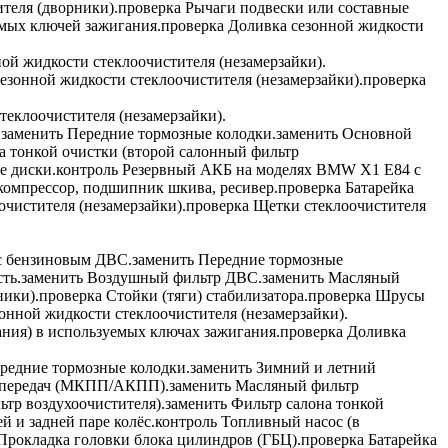
теля (дворники).
проверка
Рычаги подвески или составные
мых ключей зажигания.
проверка
Доливка сезонной жидкости
ой жидкости стеклоочистителя (незамерзайки).
езонной жидкости стеклоочистителя (незамерзайки).
проверка
еклоочистителя (незамерзайки).
.
заменить
Передние тормозные колодки.
заменить
Основной
а тонкой очистки (второй салонный фильтр
 диски.
контроль
Резервный АКБ на моделях BMW X1 E84 с
 компрессор, подшипник шкива, ресивер.
проверка
Батарейка
чистителя (незамерзайки).
проверка
Щетки стеклоочистителя
с бензиновым ДВС.
заменить
Передние тормозные
ть.
заменить
Воздушный фильтр ДВС.
заменить
Масляный
ники).
проверка
Стойки (тяги) стабилизатора.
проверка
Шрусы
онной жидкости стеклоочистителя (незамерзайки).
ания) в используемых ключах зажигания.
проверка
Доливка
редние тормозные колодки.
заменить
Зимний и летний
 передач (МКПП/АКПП).
заменить
Масляный фильтр
ьтр воздухоочистителя).
заменить
Фильтр салона тонкой
 и задней паре колёс.
контроль
Топливный насос (в
рокладка головки блока цилиндров (ГБЦ).
проверка
Батарейка