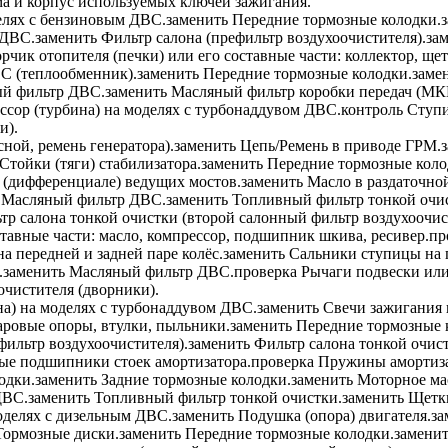
 и корпус используемых ключей зажигания.
елях с бензиновым ДВС.
заменить
Передние тормозные колодки.
 ДВС.
заменить
Фильтр салона (префильтр воздухоочистителя).
за
чик отопителя (печки) или его составные части: коллектор, щет
С (теплообменник).
заменить
Передние тормозные колодки.
заме
й фильтр ДВС.
заменить
Масляный фильтр коробки передач (М
сор (турбина) на моделях с турбонаддувом ДВС.
контроль
Ступи
и).
ной, ремень генератора).
заменить
Цепь/Ремень в приводе ГРМ.
Стойки (тяги) стабилизатора.
заменить
Передние тормозные коло
 (дифференциале) ведущих мостов.
заменить
Масло в раздаточно
Масляный фильтр ДВС.
заменить
Топливный фильтр тонкой очи
р салона тонкой очистки (второй салонный фильтр воздухоочис
тавные части: масло, компрессор, подшипник шкива, ресивер.
пр
передней и задней паре колёс.
заменить
Сальники ступицы на п
.
заменить
Масляный фильтр ДВС.
проверка
Рычаги подвески или 
чистителя (дворники).
а) на моделях с турбонаддувом ДВС.
заменить
Свечи зажигания 
аровые опоры, втулки, пыльники.
заменить
Передние тормозные 
фильтр воздухоочистителя).
заменить
Фильтр салона тонкой очист
е подшипники стоек амортизатора.
проверка
Пружины амортиза
одки.
заменить
Задние тормозные колодки.
заменить
Моторное ма
ДВС.
заменить
Топливный фильтр тонкой очистки.
заменить
Щетки
оделях с дизельным ДВС.
заменить
Подушка (опора) двигателя.
за
ормозные диски.
заменить
Передние тормозные колодки.
замени