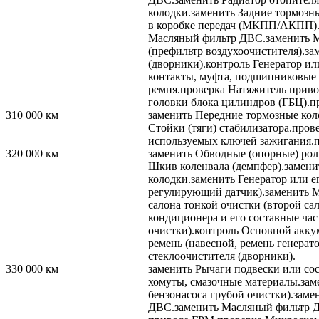
колодки.
заменить
Задние тормозны
в коробке передач (МКПП/АКПП)
Масляный фильтр ДВС.
заменить
М
(префильтр воздухоочистителя).
за
(дворники).
контроль
Генератор или
контакты, муфта, подшипниковые
ремня.
проверка
Натяжитель привод
головки блока цилиндров (ГБЦ).
п
310 000
км
заменить
Передние тормозные кол
Стойки (тяги) стабилизатора.
пров
используемых ключей зажигания.
320 000
км
заменить
Обводные (опорные) рол
Шкив коленвала (демпфер).
замени
колодки.
заменить
Генератор или е
регулирующий датчик).
заменить
М
салона тонкой очистки (второй са
кондиционера и его составные час
очистки).
контроль
Основной аккум
ремень (навесной, ремень генерато
стеклоочистителя (дворники).
330 000
км
заменить
Рычаги подвески или сос
хомуты, смазочные материалы.
зам
бензонасоса грубой очистки).
заме
ДВС.
заменить
Масляный фильтр 