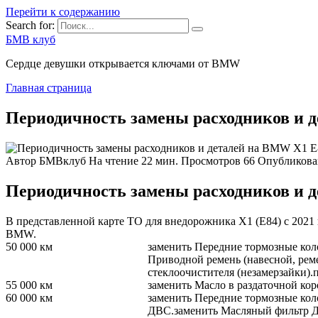
Перейти к содержанию
Search for:
БМВ клуб
Сердце девушки открывается ключами от BMW
Главная страница
Периодичность замены расходников и 
Автор
БМВклуб
На чтение
22 мин.
Просмотров
66
Опубликова
Периодичность замены расходников и д
В представленной карте ТО для внедорожника X1 (E84) с 2021 
BMW.
50 000
км
заменить
Передние тормозные кол
Приводной ремень (навесной, реме
стеклоочистителя (незамерзайки).
55 000
км
заменить
Масло в раздаточной ко
60 000
км
заменить
Передние тормозные кол
ДВС.
заменить
Масляный фильтр 