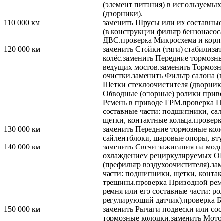
(элемент питания) в используемых
(дворники).
110 000
км
заменить
Шрусы или их составные 
(в конструкции фильтр бензонасос
ДВС.
проверка
Микросхема и корп
120 000
км
заменить
Стойки (тяги) стабилизат
колёс.
заменить
Передние тормозны
ведущих мостов.
заменить
Тормозн
очистки.
заменить
Фильтр салона (
Щетки стеклоочистителя (дворник
Обводные (опорные) ролики прив
Ремень в приводе ГРМ.
проверка
П
составные части: подшипники, сал
щетки, контактные кольца.
провер
130 000
км
заменить
Передние тормозные кол
сайлентблоки, шаровые опоры, вт
140 000
км
заменить
Свечи зажигания на мод
охлаждением рециркулируемых ОГ
(префильтр воздухоочистителя).
за
части: подшипники, щетки, контак
трещины.
проверка
Приводной реме
ремня или его составные части: р
регулирующий датчик).
проверка
Б
150 000
км
заменить
Рычаги подвески или сос
тормозные колодки.
заменить
Мото