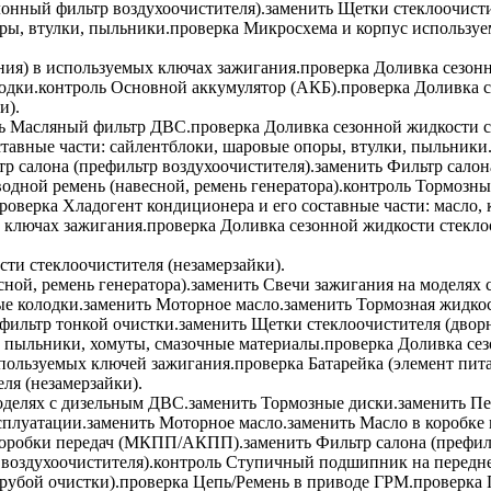
лонный фильтр воздухоочистителя).
заменить
Щетки стеклоочисти
ры, втулки, пыльники.
проверка
Микросхема и корпус используе
ния) в используемых ключах зажигания.
проверка
Доливка сезонн
одки.
контроль
Основной аккумулятор (АКБ).
проверка
Доливка с
и).
ь
Масляный фильтр ДВС.
проверка
Доливка сезонной жидкости ст
тавные части: сайлентблоки, шаровые опоры, втулки, пыльники
р салона (префильтр воздухоочистителя).
заменить
Фильтр салон
дной ремень (навесной, ремень генератора).
контроль
Тормозные
роверка
Хладогент кондиционера и его составные части: масло,
 ключах зажигания.
проверка
Доливка сезонной жидкости стеклоо
ти стеклоочистителя (незамерзайки).
ной, ремень генератора).
заменить
Свечи зажигания на моделях 
е колодки.
заменить
Моторное масло.
заменить
Тормозная жидкос
ильтр тонкой очистки.
заменить
Щетки стеклоочистителя (двор
, пыльники, хомуты, смазочные материалы.
проверка
Доливка сез
пользуемых ключей зажигания.
проверка
Батарейка (элемент пит
ля (незамерзайки).
оделях с дизельным ДВС.
заменить
Тормозные диски.
заменить
Пе
сплуатации.
заменить
Моторное масло.
заменить
Масло в коробке
оробки передач (МКПП/АКПП).
заменить
Фильтр салона (префил
воздухоочистителя).
контроль
Ступичный подшипник на передней
рубой очистки).
проверка
Цепь/Ремень в приводе ГРМ.
проверка
П