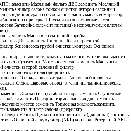
КПП).
заменить
Масляный фильтр ДВС.
заменить
Масляный
аменить
Фильтр салона тонкой очистки (второй салонный
нт кондиционера и его составные части: масло, компрессор,
табилизатора.
проверка
Шрусы или их составные части:
оверка
Батарейка (элемент питания) в используемых ключах
ки).
сло.
заменить
Масло в раздаточной коробке
фильтр ДВС.
заменить
Топливный фильтр тонкой
ильтр бензонасоса грубой очистки).
контроль
Основной
: шарниры, пыльники, хомуты, смазочные материалы.
заменить
й очистки).
заменить
Моторное масло.
заменить
Масляный
й очистки (второй салонный фильтр
тки стеклоочистителя (дворники).
.
контроль
Охлаждающая жидкость (антифриз).
проверка
 сайлентблоки, шаровые опоры, втулки, пыльники.
проверка
ки).
.
заменить
Стойки (тяги) стабилизатора.
заменить
Ступичный
е колёс.
заменить
Передние тормозные колодки.
заменить
 ведущих мостов.
заменить
Тормозная жидкость.
заменить
стки.
заменить
Фильтр салона (префильтр
тителя).
заменить
Щетки стеклоочистителя (дворники).
контроль
нтроль
Основной аккумулятор (АКБ).
контроль
Резервный АКБ
езопастности (аэрбеги).
заменить
Моторное масло.
заменить