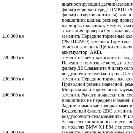
диагностирующий датчик).
замени
фильтр коробки передач (МКПП/
фильтр воздухоочистителя).
замени
подшипник шкива, ресивер.
прове
шарниры, пыльники, хомуты, сма
зажигания.
проверка
Охлаждающая 
210 000
км
заменить
Передние тормозные кол
(РКПП/4WD).
заменить
Тормозная 
очистки.
заменить
Щетки стеклоочи
аккумулятор (АКБ).
220 000
км
заменить
Свечи зажигания на мод
Передние тормозные колодки.
заме
фильтр ДВС.
заменить
Фильтр сало
воздухоочистителя).
контроль
Ступи
230 000
км
заменить
Передние тормозные кол
Приводной ремень (навесной, реме
Микросхема и корпус используемы
240 000
км
заменить
Рычаги подвески или сос
подшипник на передней и задней п
Задние тормозные колодки.
замени
Воздушный фильтр ДВС.
заменить
воздухоочистителя).
заменить
Фильт
Хладогент кондиционера и его сос
на моделях BMW X1 E84 с системам
250 000
км
заменить
Передние тормозные кол