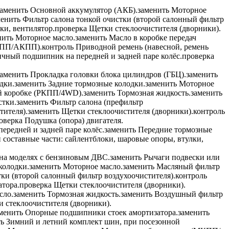
заменить
Основной аккумулятор (АКБ).
заменить
Моторное
менить
Фильтр салона тонкой очистки (второй салонный фильтр
ки, вентилятор.
проверка
Щетки стеклоочистителя (дворники).
нить
Моторное масло.
заменить
Масло в коробке передач
КПП/АКПП).
контроль
Приводной ремень (навесной, ремень
чный подшипник на передней и задней паре колёс.
проверка
заменить
Прокладка головки блока цилиндров (ГБЦ).
заменить
дки.
заменить
Задние тормозные колодки.
заменить
Моторное
й коробке (РКПП/4WD).
заменить
Тормозная жидкость.
заменить
стки.
заменить
Фильтр салона (префильтр
тителя).
заменить
Щетки стеклоочистителя (дворники).
контроль
оверка
Подушка (опора) двигателя.
ередней и задней паре колёс.
заменить
Передние тормозные
составные части: сайлентблоки, шаровые опоры, втулки,
на моделях с бензиновым ДВС.
заменить
Рычаги подвески или
колодки.
заменить
Моторное масло.
заменить
Масляный фильтр
ки (второй салонный фильтр воздухоочистителя).
контроль
тора.
проверка
Щетки стеклоочистителя (дворники).
сло.
заменить
Тормозная жидкость.
заменить
Воздушный фильтр
 стеклоочистителя (дворники).
менить
Опорные подшипники стоек амортизатора.
заменить
ть
Зимний и летний комплект шин, при посезонной