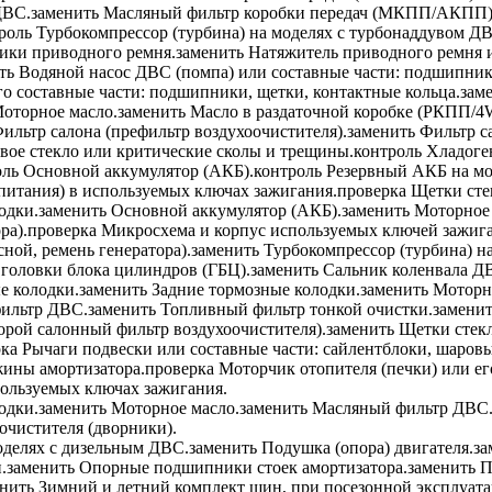
ДВС.
заменить
Масляный фильтр коробки передач (МКПП/АКПП)
роль
Турбокомпрессор (турбина) на моделях с турбонаддувом Д
ики приводного ремня.
заменить
Натяжитель приводного ремня ил
ть
Водяной насос ДВС (помпа) или составные части: подшипники
го составные части: подшипники, щетки, контактные кольца.
зам
оторное масло.
заменить
Масло в раздаточной коробке (РКПП/4
ильтр салона (префильтр воздухоочистителя).
заменить
Фильтр са
ое стекло или критические сколы и трещины.
контроль
Хладоген
оль
Основной аккумулятор (АКБ).
контроль
Резервный АКБ на мо
питания) в используемых ключах зажигания.
проверка
Щетки стек
одки.
заменить
Основной аккумулятор (АКБ).
заменить
Моторное 
ра).
проверка
Микросхема и корпус используемых ключей зажига
ной, ремень генератора).
заменить
Турбокомпрессор (турбина) н
головки блока цилиндров (ГБЦ).
заменить
Сальник коленвала Д
е колодки.
заменить
Задние тормозные колодки.
заменить
Моторно
ильтр ДВС.
заменить
Топливный фильтр тонкой очистки.
замени
орой салонный фильтр воздухоочистителя).
заменить
Щетки стекл
рка
Рычаги подвески или составные части: сайлентблоки, шаровы
ины амортизатора.
проверка
Моторчик отопителя (печки) или его
пользуемых ключах зажигания.
одки.
заменить
Моторное масло.
заменить
Масляный фильтр ДВС
чистителя (дворники).
оделях с дизельным ДВС.
заменить
Подушка (опора) двигателя.
за
.
заменить
Опорные подшипники стоек амортизатора.
заменить
П
нить
Зимний и летний комплект шин, при посезонной эксплуата