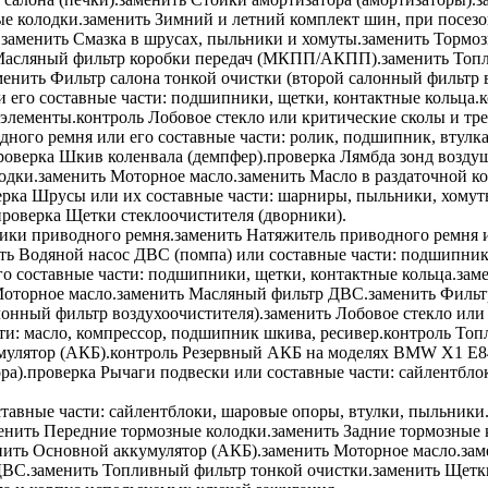
е колодки.
заменить
Зимний и летний комплект шин, при посезо
.
заменить
Смазка в шрусах, пыльники и хомуты.
заменить
Тормоз
асляный фильтр коробки передач (МКПП/АКПП).
заменить
Топл
менить
Фильтр салона тонкой очистки (второй салонный фильтр в
 его составные части: подшипники, щетки, контактные кольца.
к
 элементы.
контроль
Лобовое стекло или критические сколы и тр
ного ремня или его составные части: ролик, подшипник, втулка
роверка
Шкив коленвала (демпфер).
проверка
Лямбда зонд воздуш
одки.
заменить
Моторное масло.
заменить
Масло в раздаточной к
ерка
Шрусы или их составные части: шарниры, пыльники, хомут
проверка
Щетки стеклоочистителя (дворники).
ики приводного ремня.
заменить
Натяжитель приводного ремня ил
ть
Водяной насос ДВС (помпа) или составные части: подшипники
го составные части: подшипники, щетки, контактные кольца.
зам
оторное масло.
заменить
Масляный фильтр ДВС.
заменить
Фильтр
лонный фильтр воздухоочистителя).
заменить
Лобовое стекло или
ти: масло, компрессор, подшипник шкива, ресивер.
контроль
Топл
улятор (АКБ).
контроль
Резервный АКБ на моделях BMW X1 E84 с
ра).
проверка
Рычаги подвески или составные части: сайлентбло
тавные части: сайлентблоки, шаровые опоры, втулки, пыльники
енить
Передние тормозные колодки.
заменить
Задние тормозные 
нить
Основной аккумулятор (АКБ).
заменить
Моторное масло.
зам
ДВС.
заменить
Топливный фильтр тонкой очистки.
заменить
Щетки