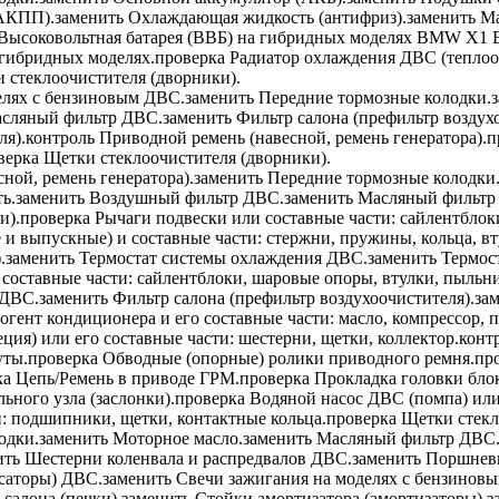
/АКПП).
заменить
Охлаждающая жидкость (антифриз).
заменить
Ма
Высоковольтная батарея (ВВБ) на гибридных моделях BMW X1 
 гибридных моделях.
проверка
Радиатор охлаждения ДВС (теплоо
 стеклоочистителя (дворники).
елях с бензиновым ДВС.
заменить
Передние тормозные колодки.
сляный фильтр ДВС.
заменить
Фильтр салона (префильтр воздухо
ля).
контроль
Приводной ремень (навесной, ремень генератора).
п
верка
Щетки стеклоочистителя (дворники).
ной, ремень генератора).
заменить
Передние тормозные колодки
ь.
заменить
Воздушный фильтр ДВС.
заменить
Масляный фильтр
и).
проверка
Рычаги подвески или составные части: сайлентблок
 выпускные) и составные части: стержни, пружины, кольца, вт
.
заменить
Термостат системы охлаждения ДВС.
заменить
Термос
составные части: сайлентблоки, шаровые опоры, втулки, пыльн
 ДВС.
заменить
Фильтр салона (префильтр воздухоочистителя).
за
гент кондиционера и его составные части: масло, компрессор, 
ция) или его составные части: шестерни, щетки, коллектор.
конт
уты.
проверка
Обводные (опорные) ролики приводного ремня.
пр
ка
Цепь/Ремень в приводе ГРМ.
проверка
Прокладка головки блок
ьного узла (заслонки).
проверка
Водяной насос ДВС (помпа) или 
и: подшипники, щетки, контактные кольца.
проверка
Щетки стекл
одки.
заменить
Моторное масло.
заменить
Масляный фильтр ДВС
ить
Шестерни коленвала и распредвалов ДВС.
заменить
Поршневы
саторы) ДВС.
заменить
Свечи зажигания на моделях с бензинов
салона (печки).
заменить
Стойки амортизатора (амортизаторы).
з