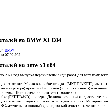
деталей на BMW X1 E84
BMW
но
07.02.2021
еталей на bmw x1 e84
по 2021 год выпуска перечислены виды работ для всех комплект
одки.
заменить
Масло в коробке передач (МКПП/АКПП).
заменит
нь генератора).
проверка
Батарейка (элемент питания) в исполь
проверка
Щетки стеклоочистителя (дворники).
робке (РКПП/4WD).
проверка
Доливка сезонной жидкости стеклоо
одки.
заменить
Задние тормозные колодки.
заменить
Моторное ма
ДВС.
заменить
Топливный фильтр тонкой очистки.
заменить
Фильт