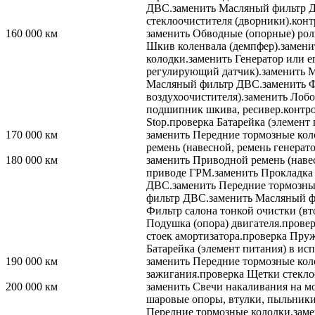
ДВС.
заменить
Масляный фильтр 
стеклоочистителя (дворники).
конт
160 000
км
заменить
Обводные (опорные) рол
Шкив коленвала (демпфер).
замени
колодки.
заменить
Генератор или е
регулирующий датчик).
заменить
М
Масляный фильтр ДВС.
заменить
Ф
воздухоочистителя).
заменить
Лобов
подшипник шкива, ресивер.
контр
Stop.
проверка
Батарейка (элемент 
170 000
км
заменить
Передние тормозные кол
ремень (навесной, ремень генерато
180 000
км
заменить
Приводной ремень (навес
приводе ГРМ.
заменить
Прокладка 
ДВС.
заменить
Передние тормозны
фильтр ДВС.
заменить
Масляный ф
Фильтр салона тонкой очистки (вт
Подушка (опора) двигателя.
прове
стоек амортизатора.
проверка
Пруж
Батарейка (элемент питания) в ис
190 000
км
заменить
Передние тормозные кол
зажигания.
проверка
Щетки стеклоо
200 000
км
заменить
Свечи накаливания на м
шаровые опоры, втулки, пыльники
Передние тормозные колодки.
заме