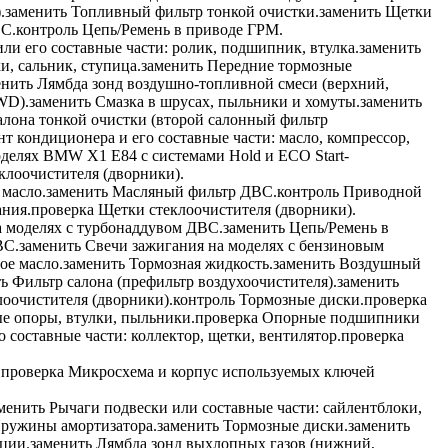
.
заменить
Топливный фильтр тонкой очистки.
заменить
Щетки
ВС.
контроль
Цепь/Ремень в приводе ГРМ.
и его составные части: ролик, подшипник, втулка.
заменить
, сальник, ступица.
заменить
Передние тормозные
енить
Лямбда зонд воздушно-топливной смеси (верхний,
WD).
заменить
Смазка в шрусах, пыльники и хомуты.
заменить
лона тонкой очистки (второй салонный фильтр
т кондиционера и его составные части: масло, компрессор,
делях BMW X1 E84 с системами Hold и ECO Start-
лоочистителя (дворники).
масло.
заменить
Масляный фильтр ДВС.
контроль
Приводной
ния.
проверка
Щетки стеклоочистителя (дворники).
а моделях с турбонаддувом ДВС.
заменить
Цепь/Ремень в
ВС.
заменить
Свечи зажигания на моделях с бензиновым
е масло.
заменить
Тормозная жидкость.
заменить
Воздушный
ть
Фильтр салона (префильтр воздухоочистителя).
заменить
оочистителя (дворники).
контроль
Тормозные диски.
проверка
е опоры, втулки, пыльники.
проверка
Опорные подшипники
 составные части: коллектор, щетки, вентилятор.
проверка
.
проверка
Микросхема и корпус используемых ключей
менить
Рычаги подвески или составные части: сайлентблоки,
ружины амортизатора.
заменить
Тормозные диски.
заменить
ции.
заменить
Лямбда зонд выхлопных газов (нижний,