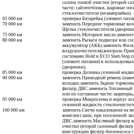
салона тонкой очистки (второй са
части: сайлентблоки, шаровые опо
стеклоочистителя (незамерзайки).
65 000
км
проверка
Батарейка (элемент пита
70 000
км
заменить
Передние тормозные кол
Щетки стеклоочистителя (дворник
75 000
км
заменить
Моторное масло.
заменит
80 000
км
заменить
Рычаги подвески или сос
аккумулятор (АКБ).
заменить
Фильт
воздухоочистителя).
контроль
Приво
системами Hold и ECO Start-Stop.
п
(элемент питания) в используемых
(дворники).
85 000
км
проверка
Доливка сезонной жидкос
90 000
км
заменить
Приводной ремень (навес
колодки.
заменить
Задние тормозны
фильтр ДВС.
заменить
Топливный ф
или их составные части: шарниры
95 000
км
проверка
Микросхема и корпус ис
сезонной жидкости стеклоочистите
100 000
км
заменить
Свечи накаливания на м
комплект шин, при посезонной эк
ДВС.
заменить
Масляный фильтр к
очистки (второй салонный фильтр 
конструкции фильтр бензонасоса г