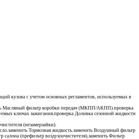
аций кузова с учетом основных регламентов, используемых в
ь
Масляный фильтр коробки передач (МКПП/АКПП).
проверка
зуемых ключах зажигания.
проверка
Доливка сезонной жидкости
чистителя (незамерзайки).
сло.
заменить
Тормозная жидкость.
заменить
Воздушный фильтр
р салона (префильтр воздухоочистителя).
заменить
Фильтр