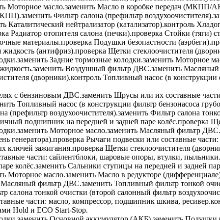
ть
Моторное масло.
заменить
Масло в коробке передач (МКПП/А
АКПП).
заменить
Фильтр салона (префильтр воздухоочистителя).
з
ть
Каталитический нейтрализатор (катализатор).
контроль
Хладоге
рка
Радиатор отопителя салона (печки).
проверка
Стойки (тяги) с
зочные материалы.
проверка
Подушки безопастности (аэрбеги).
пр
жидкость (антифриз).
проверка
Щетки стеклоочистителя (дворни
одки.
заменить
Задние тормозные колодки.
заменить
Моторное ма
жидкость.
заменить
Воздушный фильтр ДВС.
заменить
Масляный 
стителя (дворники).
контроль
Топливный насос (в конструкции ф
елях с бензиновым ДВС.
заменить
Шрусы или их составные части
нить
Топливный насос (в конструкции фильтр бензонасоса грубо
на (префильтр воздухоочистителя).
заменить
Фильтр салона тонко
чный подшипник на передней и задней паре колёс.
проверка
Ще
одки.
заменить
Моторное масло.
заменить
Масляный фильтр ДВС
нь генератора).
проверка
Рычаги подвески или составные части:
х ключей зажигания.
проверка
Щетки стеклоочистителя (дворни
тавные части: сайлентблоки, шаровые опоры, втулки, пыльники
аре колёс.
заменить
Сальники ступицы на передней и задней пар
ть
Моторное масло.
заменить
Масло в редукторе (дифференциале)
Масляный фильтр ДВС.
заменить
Топливный фильтр тонкой очи
р салона тонкой очистки (второй салонный фильтр воздухоочис
тавные части: масло, компрессор, подшипник шкива, ресивер.
ко
и Hold и ECO Start-Stop.
одки.
заменить
Основной аккумулятор (АКБ).
заменить
Подушки б