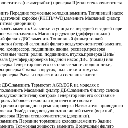
чистителя (незамерзайки).
проверка
Щетки стеклоочистителя
нить
Передние тормозные колодки.
заменить
Топливный насос
аздаточной коробке (РКПП/4WD).
заменить
Масляный фильтр
ителя (дворники).
колёс.
заменить
Сальники ступицы на передней и задней паре
ое масло.
заменить
Масло в редукторе (дифференциале)
ый фильтр ДВС.
заменить
Топливный фильтр тонкой
истки (второй салонный фильтр воздухоочистителя).
заменить
ло, компрессор, подшипник шкива, ресивер.
проверка
ставные части: ролик, подшипник, втулка.
проверка
Цепь/
ала (демпфер).
проверка
Водяной насос ДВС (помпа) или
оверка
Генератор или его составные части: подшипники,
я.
проверка
Смазка в шрусах, пыльники и хомуты.
.
проверка
Рычаги подвески или составные части:
я ДВС.
заменить
Термостат AGR/EGR на моделях с
ло.
заменить
Масляный фильтр ДВС.
заменить
Фильтр салона
оздухоочистителя).
контроль
Генератор или его составные
троль
Лобовое стекло или критические сколы и
 ролики приводного ремня.
проверка
Натяжитель приводного
оверка
Лямбда зонд воздушно-топливной смеси (верхний,
роверка
Щетки стеклоочистителя (дворники).
.
заменить
Передние тормозные колодки.
заменить
Задние
аменить
Тормозная жидкость.
заменить
Воздушный фильтр