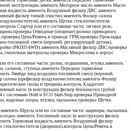
нной эксплуатации.
заменить
Моторное масло.
заменить
Масло
ная жидкость.
заменить
Воздушный фильтр ДВС.
заменить
ивный фильтр тонкой очистки.
заменить
Фильтр салона
оздухоочистителя).
заменить
Щетки стеклоочистителя
онтроль
Стартер или его составные части: тяговое реле,
ещины.
проверка
Обводные (опорные) ролики приводного
.
проверка
Цепь/Ремень в приводе ГРМ.
проверка
Прокладка
но-топливной смеси (верхний, регулирующий датчик).
оробке (РКПП/4WD).
заменить
Масляный фильтр ДВС.
проверка
ы, смазочные материалы.
проверка
Микросхема и корпус
и его составные части: ролик, подшипник, втулка.
заменить
, сальник, ступица.
заменить
Передние тормозные
енить
Лямбда зонд воздушно-топливной смеси (верхний,
 салона (префильтр воздухоочистителя).
заменить
Фильтр
 критические сколы и трещины.
контроль
Хладогент
ивный насос (в конструкции фильтр бензонасоса грубой
 системами Hold и ECO Start-Stop.
проверка
Приводной
ки, шаровые опоры, втулки, пыльники.
проверка
Щетки
.
заменить
Шрусы или их составные части: шарниры, пыльники,
колодки.
заменить
Топливный насос (в конструкции фильтр
енить
Тормозная жидкость.
заменить
Воздушный фильтр
 стеклоочистителя (дворники).
контроль
Цепь/Ремень в