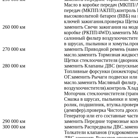
Масло в коробке передач (МКПП
передач (МКПП/АКПП).
контроль
высоковольтной батареи (ВВБ) на
ключей зажигания.
проверка
Щетки
260 000
км
заменить
Свечи зажигания на мод
коробке (РКПП/4WD).
заменить
Ма
салонный фильтр воздухоочистите
в шрусах, пыльники и хомуты.
про
270 000
км
заменить
Приводной ремень (навес
масло.
заменить
Тормозная жидкост
Щетки стеклоочистителя (дворник
280 000
км
заменить
Клапаны ДВС (впускные и
Топливные форсунки (инжекторы)
ОГ.
заменить
Рычаги подвески или 
масло.
заменить
Масляный фильтр
воздухоочистителя).
контроль
Хладо
Моторчик стеклоочистителя (трапе
Смазка в шрусах, пыльники и хом
ролик, подшипник, втулка.
провер
(демпфер).
проверка
Чистота дросел
Генератор или его составные част
290 000
км
заменить
Передние тормозные кол
300 000
км
заменить
Распредвалы ДВС.
замен
Толкатели клапанов (гидрокомпен
ДВС.
заменить
Радиатор отопителя 