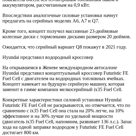
аккумулятором, рассчитанным на 0,9 кВт.
Впоследствии аналогичные силовые установки начнут
предлагать на серийных моделях A6, A7 и Q7.
Кроме того, концепт получил массивные 23-дюймовые
колесные диски с тормозными дисками размером 20 дюймов.
Ожидается, что серийный вариант Q8 покажут в 2021 году.
Hyundai представил водородный кроссовер
На открывшемся в Женеве международном автосалоне
Hyundai представил концептуальный кроссовер Futuristic FE
Fuel Cell с двигателем на водородных топливных ячейках.
Концепт намекает на будущую серийную машину, которая
заменит в гамме компании мелкосерийный ix35 Fuel Cell.
Конкретные характеристики силовой установки Hyundai
Futuristic FE Fuel Cell не раскрываются, но отмечается, что по
сравнению с ix35 Fuel Cell она стала на 20% легче, на 10%
эффективнее и на 30% лучше по удельной мощности
(двигатель ix35 Fuel Cell, напомним, развивает 136 л.с.). Запас
хода на одной заправке водородом у Futuristic FE Fuel Cell
достигает 800 км.