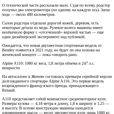
О технической части рассказали мало. Судя по всему, родстер
получил два электромотора (по одному на каждую ось). Запас
хода — около 480 километров.
Салон родстера отделали дорогой кожей, деревом, есть
некоторые детали из меди. Рулевое колесо машины имеет
необычную форму с «отсеченной» верхней частью — еще
один дизайнерский эксперимент над публикой.
Ожидается, что новая двухместная спортивная модель от
Bentley появится в 2021 году, но будет ли она похожа на
женевский концепт — пока говорить рано.
Alpine A110: 1080 кг веса, 1,8 литра объема и 247 л.с.
мощности
На автосалоне в Женеве состоялась премьера серийной версии
долгожданного спорткара Alpine A110. Это первая модель
возрожденного французского бренда, принадлежащего
Renault.
A110 представляет собой компактное среднемоторное купе.
Размеры кузова — 4,18 метра в длину, 1,8 в ширину и 1,25 —
в высоту. В основе конструкции машины находится
алюминиевое шасси — весит двухместное купе лишь 1080 кг.