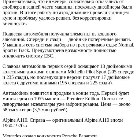
Примечательно, что инженеры сознательно отказались от
спойлера в задней части машины, поскольку дизайнеры были
против. В итоге работу по аэродинамике провели с днищем
купе и проблему удалось решить без корректировки
внешности.
Подвеска автомобиля получила элементы из кованого
алюминия. Спереди и сзади — двойные поперечные рычаги.
У машины есть система выбора из трех режимов езды: Normal,
Sport и Track. Предусмотрена возможность полностью
отключить систему ESC.
С завода автомобиль первых серий оснащают 18-дюймовыми
колесными дисками с шинами Michelin Pilot Sport (205 спереди
и 235 сзади), но последующие версии получат 17-дюймовые
колеса с другими шинами (195 спереди и 225 сзади).
Автомобиль появится в продаже в конце года. Первой будет
мини-серия из 1955 машин — Premiere Edition. Почти все
леворульные экземпляры уже забронированы. Цена — около
58 тысяч евро (3,5 млн рублей).
Alpine A110. Справа — оригинальный Alpine A110 эпохи
1960-1970-х
Mercedes создал конкурента Porsche Panamera