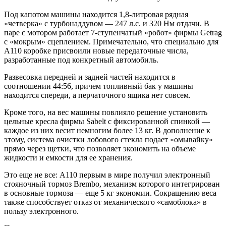
Под капотом машины находится 1,8-литровая рядная
«четверка» с турбонаддувом — 247 л.с. и 320 Нм отдачи. В
паре с мотором работает 7-ступенчатый «робот» фирмы Getrag
с «мокрым» сцеплением. Примечательно, что специально для
A110 коробке присвоили новые передаточные числа,
разработанные под конкретный автомобиль.
Развесовка передней и задней частей находится в
соотношении 44:56, причем топливный бак у машины
находится спереди, а перчаточного ящика нет совсем.
Кроме того, на вес машины повлияло решение установить
цельные кресла фирмы Sabelt с фиксированной спинкой —
каждое из них весит немногим более 13 кг. В дополнение к
этому, система очистки лобового стекла подает «омывайку»
прямо через щетки, что позволяет экономить на объеме
жидкости и емкости для ее хранения.
Это еще не все: A110 первым в мире получил электронный
стояночный тормоз Brembo, механизм которого интегрирован
в основные тормоза — еще 5 кг экономии. Сокращению веса
также способствует отказ от механического «самоблока» в
пользу электронного.