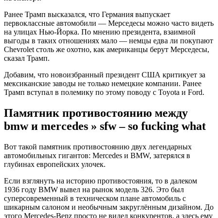
Ранее Трамп высказался, что Германия выпускает
первоклассные автомобили — Мерседесы можно часто видеть
на улицах Нью-Йорка. По мнению президента, взаимной
выгоды в таких отношениях мало — немцы едва ли покупают
Chevrolet столь же охотно, как американцы берут Мерседесы,
сказал Трамп.
Добавим, что новоизбранный президент США критикует за
мексиканские заводы не только немецкие компании. Ранее
Трамп вступал в полемику по этому поводу с Toyota и Ford.
Памятник противостоянию между
bmw и mercedes » sfw – so fucking what
Вот такой памятник противостоянию двух легендарных
автомобильных гигантов: Mercedes и BMW, затерялся в
глубинах европейских улочек.
Если взглянуть на историю противостояния, то в далеком
1936 году BMW вывел на рынок модель 326. Это был
суперсовременный в техническом плане автомобиль с
шикарным салоном и необычным закруглённым дизайном. До
этого Mercedes-Benz просто не видел конкурентов, а здесь ему