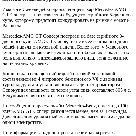
7 марта в Женеве дебютировал концепт-кар Mercedes-AMG
GT Concept — провозвестник будущего серийного 5-дверного
купе, которому предстоит конкурировать на рынке с Porsche
Panamera.
Mercedes-AMG GT Concept построен на базе серийного 3-
дверного купе AMG GT Coupe, но не имеет с ним ни одной
общей наружной кузовной панели. Более того, у 5-дверного
купе оригинальная светотехника и нет боковых зеркал — их
роль выполняют видеокамеры заднего вида, установленные
на передних крыльях.
Концепт-кар оснащен гибридной силовой установкой,
составленной из 4-литрового бензинового V8 с двойным
турбонаддувом и установленным сзади электромотором.
Совокупная мощность силовой установки составляет 805 л.с.
Ведущими являются все четыре колеса.
По сообщению пресс-службы Mercedes-Benz, с места до 100
км/ч AMG GT Concept разгоняется менее, чем за 3 секунды.
Для снижения уровня выбросов модель имеет режим езды на
одной электротяге.
По информации западной прессы, серийная версия 5-