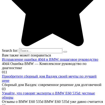
Search for:
Вам также может понравиться
Исправление ошибки 40d4 в BMW: пошаговое руководство
40d4 Ошибка BMW — Комплексное руководство по
диагностике
0
11
Приобретите сборный дом Валдек своей мечты по лучшей
цене
Сборный дом Валдек: современное решение для долговечной
0
3
Узнайте, что говорят эксперты о BMW E60 535d: честные
обзоры
Отзывы о BMW E60 535d BMW E60 535d уже давно считается