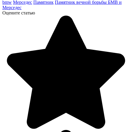
bmw
Мерседес
Памятник
Памятник вечной борьбы БМВ и
Мерседес
Оцените статью