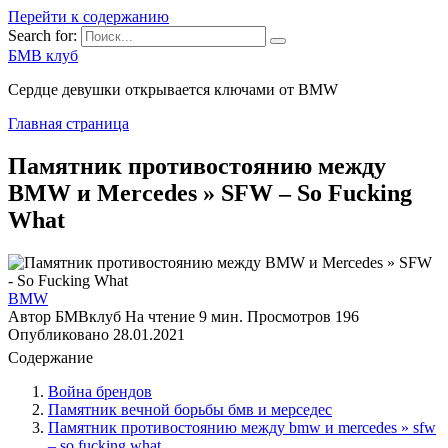
Перейти к содержанию
Search for:
БМВ клуб
Сердце девушки открывается ключами от BMW
Главная страница
Памятник противостоянию между
BMW и Mercedes » SFW – So Fucking
What
BMW
Автор
БМВклуб
На чтение
9 мин.
Просмотров
196
Опубликовано
28.01.2021
Содержание
Война брендов
Памятник вечной борьбы бмв и мерседес
Памятник противостоянию между bmw и mercedes » sfw
– so fucking what