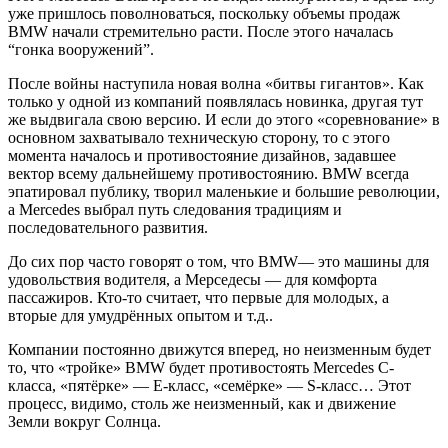
уже пришлось поволноваться, поскольку объемы продаж
BMW начали стремительно расти. После этого началась
“гонка вооружений”.
После войны наступила новая волна «битвы гигантов». Как
только у одной из компаний появлялась новинка, другая тут
же выдвигала свою версию. И если до этого «соревнование» в
основном захватывало техническую сторону, то с этого
момента началось и противостояние дизайнов, задавшее
вектор всему дальнейшему противостоянию. BMW всегда
эпатировал публику, творил маленькие и большие революции,
а Mercedes выбрал путь следования традициям и
последовательного развития.
До сих пор часто говорят о том, что BMW— это машины для
удовольствия водителя, а Мерседесы — для комфорта
пассажиров. Кто-то считает, что первые для молодых, а
вторые для умудрённых опытом и т.д..
Компании постоянно движутся вперед, но неизменным будет
то, что «тройке» BMW будет противостоять Mercedes С-
класса, «пятёрке» — Е-класс, «семёрке» — S-класс… Этот
процесс, видимо, столь же неизменный, как и движение
Земли вокруг Солнца.