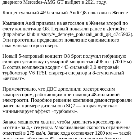
дверного Mercedes-AMG GT выйдет в 2021 году.
Концептуальный 469-сильный Audi Q8 показали в Женеве
Компания Audi привезла на автосалон в Женеве второй по
счету концепт-кар Q8. Первый показали ранее в Детройте
(
http://bmw-klub.ru/story/v_detroyte_pokazali_audi_q8_4745902
).
Эти прототипы предвещают появление одноименного
флагманского кроссовера.
Новый 5-метровый концепт Q8 Sport получил гибридную
силовую установку суммарной мощностью 496 л.с. (700 Нм).
В состав комплекса входит 443-сильный 3,0-литровый
турбомотор V6 TFSI, стартер-генератор и 8-ступенчатый
«автомат».
Примечательно, что ДВС дополнили электрическим
компрессором, работающим при помощи 48-вольтовой
электросети. Подобное решение компания демонстрировали
ранее на примере дизельного SQ7 — вторая «улитка»
минимизирует эффект «турбоямы».
Запаса мощности хватит, чтобы разогнать кроссовер до
«сотни» за 4,7 секунды. Максимальная скорость ограничена
отметкой в 275 км/ч. Запас хода составляет 1200 км — такой
показатель обеспечен 85-литровым топливным баком и