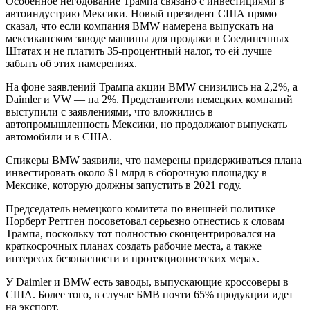
Особенное негодование Трампа связано с инвестициями в
автоиндустрию Мексики. Новый президент США прямо
сказал, что если компания BMW намерена выпускать на
мексиканском заводе машины для продажи в Соединенных
Штатах и не платить 35-процентный налог, то ей лучше
забыть об этих намерениях.
На фоне заявлений Трампа акции BMW снизились на 2,2%, а
Daimler и VW — на 2%. Представители немецких компаний
выступили с заявлениями, что вложились в
автопромышленность Мексики, но продолжают выпускать
автомобили и в США.
Спикеры BMW заявили, что намерены придерживаться плана
инвестировать около $1 млрд в сборочную площадку в
Мексике, которую должны запустить в 2021 году.
Председатель немецкого комитета по внешней политике
Норберт Реттген посоветовал серьезно отнестись к словам
Трампа, поскольку тот полностью сконцентрировался на
краткосрочных планах создать рабочие места, а также
интересах безопасности и протекционистских мерах.
У Daimler и BMW есть заводы, выпускающие кроссоверы в
США. Более того, в случае БМВ почти 65% продукции идет
на экспорт.