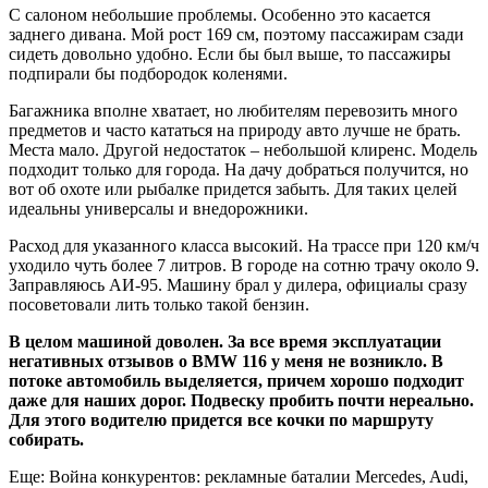
С салоном небольшие проблемы. Особенно это касается
заднего дивана. Мой рост 169 см, поэтому пассажирам сзади
сидеть довольно удобно. Если бы был выше, то пассажиры
подпирали бы подбородок коленями.
Багажника вполне хватает, но любителям перевозить много
предметов и часто кататься на природу авто лучше не брать.
Места мало. Другой недостаток – небольшой клиренс. Модель
подходит только для города. На дачу добраться получится, но
вот об охоте или рыбалке придется забыть. Для таких целей
идеальны универсалы и внедорожники.
Расход для указанного класса высокий. На трассе при 120 км/ч
уходило чуть более 7 литров. В городе на сотню трачу около 9.
Заправляюсь АИ-95. Машину брал у дилера, официалы сразу
посоветовали лить только такой бензин.
В целом машиной доволен. За все время эксплуатации
негативных отзывов о BMW 116 у меня не возникло. В
потоке автомобиль выделяется, причем хорошо подходит
даже для наших дорог. Подвеску пробить почти нереально.
Для этого водителю придется все кочки по маршруту
собирать.
Еще: Война конкурентов: рекламные баталии Mercedes, Audi,