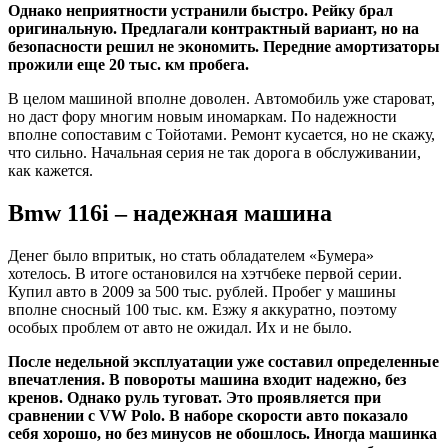
Однако неприятности устранили быстро. Рейку брал
оригинальную. Предлагали контрактный вариант, но на
безопасности решил не экономить. Передние амортизаторы
прожили еще 20 тыс. км пробега.
В целом машиной вполне доволен. Автомобиль уже староват,
но даст фору многим новым иномаркам. По надежности
вполне сопоставим с Тойотами. Ремонт кусается, но не скажу,
что сильно. Начальная серия не так дорога в обслуживании,
как кажется.
Bmw 116i – надежная машина
Денег было впритык, но стать обладателем «Бумера»
хотелось. В итоге остановился на хэтчбеке первой серии.
Купил авто в 2009 за 500 тыс. рублей. Пробег у машины
вполне сносный 100 тыс. км. Езжу я аккуратно, поэтому
особых проблем от авто не ожидал. Их и не было.
После недельной эксплуатации уже составил определенные
впечатления. В повороты машина входит надежно, без
кренов. Однако руль туговат. Это проявляется при
сравнении с VW Polo. В наборе скорости авто показало
себя хорошо, но без минусов не обошлось. Иногда машинка