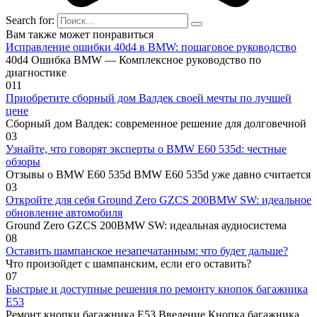
Search for:
Вам также может понравиться
Исправление ошибки 40d4 в BMW: пошаговое руководство
40d4 Ошибка BMW — Комплексное руководство по
диагностике
0
11
Приобретите сборный дом Валдек своей мечты по лучшей
цене
Сборный дом Валдек: современное решение для долговечной
0
3
Узнайте, что говорят эксперты о BMW E60 535d: честные
обзоры
Отзывы о BMW E60 535d BMW E60 535d уже давно считается
0
3
Откройте для себя Ground Zero GZCS 200BMW SW: идеальное
обновление автомобиля
Ground Zero GZCS 200BMW SW: идеальная аудиосистема
0
8
Оставить шампанское незапечатанным: что будет дальше?
Что произойдет с шампанским, если его оставить?
0
7
Быстрые и доступные решения по ремонту кнопок багажника
E53
Ремонт кнопки багажника E53 Введение Кнопка багажника