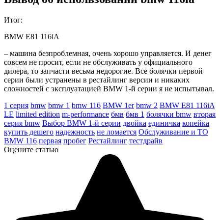
Итог:
BMW E81 116iA
– машина безпроблемная, очень хорошо управляется. И денег
совсем не просит, если не обслуживать у официального
дилера, то запчасти весьма недорогие. Все болячки первой
серии были устранены в рестайлинг версии и никаких
сложностей с эксплуатацией BMW 1-й серии я не испытывал.
1 серия
bmw
bmw 1
bmw 116
BMW 1er
bmw 2
BMW E81 116iA
LE
limited edition
m-performance
бмв
бмв 1
болячки bmw
вторая
серия bmw
Выбор BMW 1-й серии
двойка
единичка
копейка
купить дешего
надежность
не ломается
Обслуживание и ТО
BMW 116
первая
пробег
Рестайлинг
тестдрайв
Оцените статью