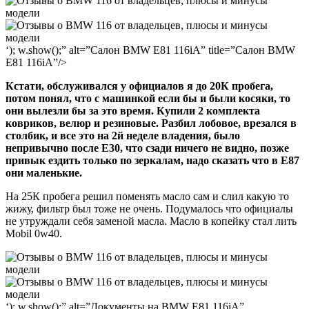
‘); w.show();” alt=”Салон BMW E81 116iA” title=”Салон BMW
E81 116iA”/>
Кстати, обслуживался у официалов я до 20К пробега,
потом понял, что с машинкой если бы и были косяки, то
они вылезли бы за это время. Купили 2 комплекта
ковриков, велюр и резиновые. Разбил лобовое, врезался в
столбик, и все это на 2й неделе владения, было
непривычно после Е30, что сзади ничего не видно, позже
привык ездить только по зеркалам, надо сказать что в Е87
они маленькие.
На 25К пробега решил поменять масло сам и слил какую то
жижу, фильтр был тоже не очень. Подумалось что официалы
не утруждали себя заменой масла. Масло в копейку стал лить
Mobil 0w40.
‘); w.show();” alt=”Документы на BMW E81 116iA”