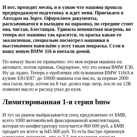
И вот, проходит месяц, и я узнаю что машина прошла
предпродажную подготовку и ждет меня. Приезжаем в
Автодом на Зорге. Оформляем документы,
расплачиваемся и выходим на парковку, по середине стоит
она, чистая, блестящая. Удивила непонятная шагрень, но
теперь все машины так красятся, тк краска какая-то
экологичная, специально посмотрел машинки в
выстовачном павильёне у всех такая покраска. Сели в
нашу новую BMW 116 и поехали домой.
По началу было не привычно: это моя первая машина на
автомате, потом привык. Ощущение, что это новая BMW Е30.
Ну да ладно. Теперь о проблемах обслуживания BMW 116iA в
кузове E81/Е87: до 10000 машина ела масло, за первые 2000
она съела литр, потом на 8 тыс долил еще литр, после на 12К
поменял масло и расход упал до нуля.
Лимитированная 1-я серия bmw
И тут на рынок выбрасывается спец предложение от БМВ,
всего 1000 автомобилей фиксированной комплектации,
которая по конфигуратору получается 960 000 руб, а БМВ
продает их всего за 645 000 руб. То есть быстро прикинув
начинаешь понимать, что за 3-5 лет владения данным