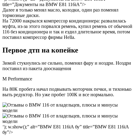
title=”Документы на BMW E81 116iA”/>
Далее я только менял масло, колодки, один раз поменял
тормозные диски.
На 72000 накрылся компрессор кондиционера: развалилась
муфта, из-за этого порвался ремень, купил ремень от обычной
116 без кондиционера и так и ездил длительное время, потом
поставил компрессор фирмы Hella.
Первое дтп на копейке
Зимой стукнулись не сильно, поменял фару и ноздри. Ноздри
поставил из пакета дооснащения
M Performance
На 80К пробега начал подвывать моторчик печки, и тихонько
выть редуктор. Но уже пробег 100К и все нормально.
‘); w.show();” alt=”BMW E81 116iA бу” title=”BMW E81 116iA
бу”/>