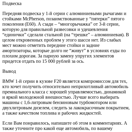
Подвеска
Передняя подвеска у 1-й серии с алюминиевыми рычагами и
стойками McPherson, позаимствованные у “пятерки” пятого
поколения (E60). А сзади – “многорычажка” от 3-й серии,
которую для правильной развесовки и удешевления
“единички” сделали стальной (на “трешке” – алюминиевая). В
целом откровенных проблем у этого шасси нет. Из слабых
мест можно отметить передние стойки и задние
амортизаторы, которые долго не “живут” в условиях езды по
плохим дорогам. За парную замену упругих элементов
придется отдать по 15 000 рублей за ось.
Вывод
BMW 1-й серии в кузове F20 является компромиссом для тех,
кто хочет получить относительно неприхотливый автомобиль
премиального класса с хорошей управляемостью, динамикой
и яркой молодежной внешностью. Лучше всего выбирать
машины с 1,6-литровым бензиновым турбомотором или
двухлитровым дизелем, следить за лакокрасочным покрытием,
а также качеством топлива и рабочих жидкостей.
Если Вам понравилось, напишите об этом в комментариях. А
также уточните про какой еще автомобиль, по вашему