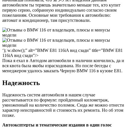
автомобилем ты теряешь значительно меньше тех, кто купит
первую серию, собранную индивидуально согласно своим
пожеланиям. Основные мои требования к автомобилю:
автомат и кондиционер, там присутствовали.
‘); w.show();” alt=”BMW E81 116iA вид сзади” title=”BMW E81
116iA вид сзади”/>
Пока я ехал в Автодом автомобили в наличии кончились, да и
вся квота была якобы израсходована. Но после беседы с
менеджером удалось заказать Черную
BMW 116 в кузове E81
.
Надежность
Надежность систем автомобиля в нашем случае
рассчитывается по формуле: пройденный километраж,
умноженный на количество поломок. Сюда же можно отнести
характер неисправностей и стоимость их ремонта. Но об этом
позже.
Автоэксптерты и тематические издания в один голос