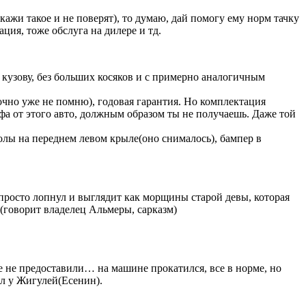
скажи такое и не поверят), то думаю, дай помогу ему норм тачку
ция, тоже обслуга на дилере и тд.
о кузову, без больших косяков и с примерно аналогичным
точно уже не помню), годовая гарантия. Но комплектация
а от этого авто, должным образом ты не получаешь. Даже той
колы на переднем левом крыле(оно снималось), бампер в
 просто лопнул и выглядит как морщины старой девы, которая
 (говорит владелец Альмеры, сарказм)
е не предоставили… на машине прокатился, все в норме, но
ол у Жигулей(Есенин).