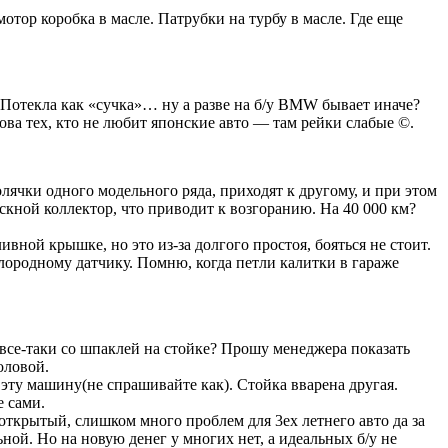
тор коробка в масле. Патрубки на турбу в масле. Где еще
е. Потекла как «сучка»… ну а разве на б/у BMW бывает иначе?
ова тех, кто не любит японские авто — там рейки слабые ©.
лячки одного модельного ряда, приходят к другому, и при этом
кной коллектор, что приводит к возгоранию. На 40 000 км?
ной крышке, но это из-за долгого простоя, бояться не стоит.
слородному датчику. Помню, когда петли калитки в гараже
 все-таки со шпаклей на стойке? Прошу менеджера показать
оловой.
 эту машину(не спрашивайте как). Стойка вварена другая.
е сами.
открытый, слишком много проблем для 3ех летнего авто да за
ной. Но на новую денег у многих нет, а идеальных б/у не