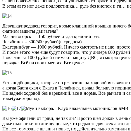
Салон более-менее неплох, если учитывать тот факт, что девуш
В этом авто нет даже подлокотника… руль без кнопок и тд… но
Девушка/продавец говорит, кроме клапанной крышки ничего бол
снятием защиты двигателя?
Магнитогорск — 150 рублей отдал крайний раз.
Челябинск – 300/500 рублей(в среднем).
Екатеринбург — 1000 рублей. Ничего смотреть не надо, просто 
И после этого мне еще будут говорить, что у дилера 600 рубле
Пока мне за 1000 рублей снимают защиту ДВС, я смотрю целостн
порядке. Всё на своих местах. Все целое.
Есть подборщики, которые по ржавчине на ходовой выявляют пр
а когда Баста ехал с Еката в Челябинск, выдал большую порцию
По задней ходовой без нареканий, все в норме. Все рычаги и 
тоже(уже хорошо).
Вы уже офигели от грязи, не так ли? Просто шел дождь в день 
даже пыльники по днищу целые, что редкость для всех авто где о
Но все тормозные шланги новые, их действительно заменили вм