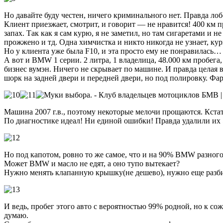
Но давайте буду честен, ничего криминального нет. Правда лобо
Клиент приезжает, смотрит, и говорит — не нравится! 400 км 
запах. Так как я сам курю, я не заметил, но там сигаретами и
прожжено и тд. Одна химчистка и никто никогда не узнает, кур
Но у клиента уже была F10, и эта просто ему не понравилась… 
А вот и BMW 1 серии. 2 литра, 1 владелица, 48.000 км пробега,
бизнес вумэн. Ничего не скрывает по машине. И правда целая 
шорк на задней двери и передней двери, но под полировку. Фа
Машина 2007 г.в., поэтому некоторые мелочи прощаются. Кстат
По диагностике идеал! Ни единой ошибки! Правда удалили их 5
Но под капотом, ровно то же самое, что и на 90% BMW разного
Может BMW и масло не едят, а оно тупо вытекает?
Нужно менять клапанную крышку(не дешево), нужно еще разбира
И ведь, пробег этого авто с вероятностью 99% родной, но к с
думаю.