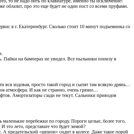
это, то не надо бить по клавиатуре, именно ты исключение!
 облазит, про это еще будет не один пост со всеми пруфами.
вис в г. Екатеринбург. Сколько стоит 10 минут подъемника со
и.
ть. Пайки на бамперах не увидел. Все пыльники понизу в
ти вся ходовая, просто такой город и сыпят там всякую дрянь…
воя атмосфера. И как не странно, очень грязно…
юфтов. Амортизаторы сзади не текут. Сальники приводов
шь маленькие перебежки по городу. Пороги целые, более того,
 И это лето, представьте что будет зимой?
. А предательский «шпион» сидит в колесе. Даже такое порой