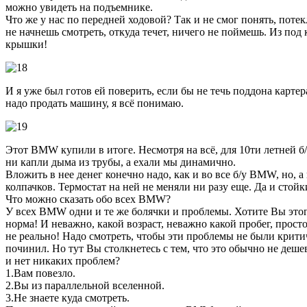
можно увидеть на подъемнике.
Что же у нас по передней ходовой? Так и не смог понять, пот
не начнешь смотреть, откуда течет, ничего не поймешь. Из по
крышки!
И я уже был готов ей поверить, если бы не течь поддона картер
надо продать машину, я всё понимаю.
Этот BMW купили в итоге. Несмотря на всё, для 10ти летней б/
ни капли дыма из трубы, а ехали мы динамично.
Вложить в нее денег конечно надо, как и во все б/у BMW, но,
колпачков. Термостат на ней не меняли ни разу еще. Да и стой
Что можно сказать обо всех BMW?
У всех BMW одни и те же болячки и проблемы. Хотите Вы этог
норма! И неважно, какой возраст, неважно какой пробег, прос
не реально! Надо смотреть, чтобы эти проблемы не были критич
починил. Но тут Вы столкнетесь с тем, что это обычно не деш
и нет никаких проблем?
1.Вам повезло.
2.Вы из параллельной вселенной.
3.Не знаете куда смотреть.