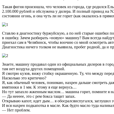
Такая фигня произошла, что человек из города, где родился Ел
2.100.000 рублей и обслужена у дилера. И полный привод на N2
состоянии огонь, и она чуть ли не горит (как оказалось в прямо
Ставлю я диагностику буржуйскую, а по ней старые ошибки по 
в ошибку. Зачем разбирать «новую» машину? Вам всегда найдут
приехал сам в Челябинск, чтобы воочию со мной осмотреть авт
Диагностика ничего толком не выявила, пробег родной, да и пр
Знаете, машину продавал один из официальных дилеров в городе
там нет воздуха других помещений.
Я смотрю кузов, вижу стойку окрашенную. Ту, что между пере
Насколько это критично?
Я, как обычный человек, понимаю, нахрен дальше смотреть даж
вмятинки в 1 мм. К этому я еще вернусь…
Но тут запахло жженным маслом… машина горит, помните я нап
— Да неееее, это с рем бокса тащит запах.
Открываю капот, идет дым… я обосралсяиспугался, заглушил 
И вся нахрен подкапотка в масле. Как будто масло туда наливал
— Нет проблем.