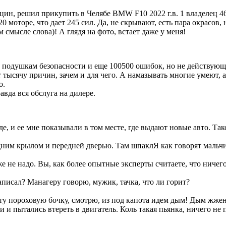
ьцин, решил прикупить в Челябе BMW F10 2022 г.в. 1 владелец 4
0 моторе, что дает 245 сил. Да, не скрывают, есть пара окрасов
м смысле слова)! А глядя на фото, встает даже у меня!
подушкам безопасности и еще 100500 ошибок, но не действующих.
 тысячу причин, зачем и для чего. А намазывать многие умеют, 
о.
авда вся обслуга на дилере.
, и ее мне показывали в том месте, где выдают новые авто. Тако
дним крылом и передней дверью. Там шпаклЯ как говорят мальч
е не надо. Вы, как более опытные эксперты считаете, что ниче
исал? Манагеру говорю, мужик, тачка, что ли горит?
эту пороховую бочку, смотрю, из под капота идем дым! Дым жж
и и пытались втереть в двигатель. Коль такая пьянка, ничего не