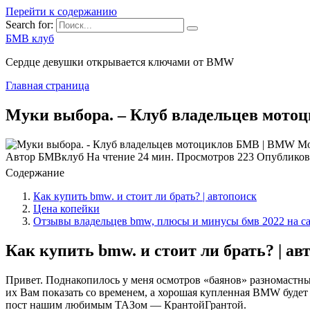
Перейти к содержанию
Search for:
БМВ клуб
Сердце девушки открывается ключами от BMW
Главная страница
Муки выбора. – Клуб владельцев мотоц
Автор
БМВклуб
На чтение
24 мин.
Просмотров
223
Опубликов
Содержание
Как купить bmw. и стоит ли брать? | автопоиск
Цена копейки
Отзывы владельцев bmw, плюсы и минусы бмв 2022 на с
Как купить bmw. и стоит ли брать? | ав
Привет. Поднакопилось у меня осмотров «баянов» разномастных
их Вам показать со временем, а хорошая купленная BMW будет с
пост нашим любимым ТАЗом — КрантойГрантой.