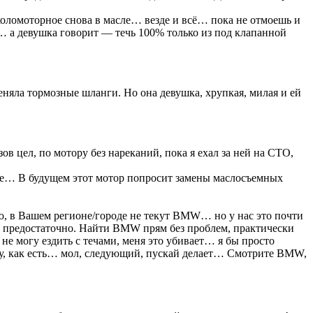
околомоторное снова в масле… везде и всё… пока не отмоешь и
о… а девушка говорит — течь 100% только из под клапанной
меняла тормозные шланги. Но она девушка, хрупкая, милая и ей
ов цел, по мотору без нареканий, пока я ехал за ней на СТО,
ните… В будущем этот мотор попросит замены маслосъемных
рю, в Вашем регионе/городе не текут BMW… но у нас это почти
ге предостаточно. Найти BMW прям без проблем, практически
не могу ездить с течами, меня это убивает… я бы просто
шину, как есть… мол, следующий, пускай делает… Смотрите BMW,