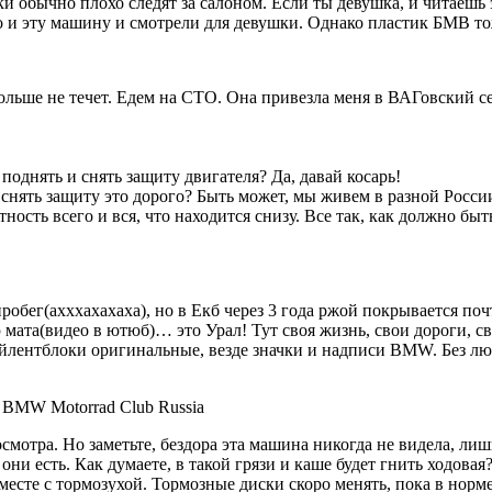
ки обычно плохо следят за салоном. Если ты девушка, и читаешь 
 и эту машину и смотрели для девушки. Однако пластик БМВ тоже
ьше не течет. Едем на СТО. Она привезла меня в ВАГовский сер
поднять и снять защиту двигателя? Да, давай косарь!
й снять защиту это дорого? Быть может, мы живем в разной Росси
ость всего и вся, что находится снизу. Все так, как должно бы
обег(ахххахахаха), но в Екб через 3 года ржой покрывается поч
 мата(видео в ютюб)… это Урал! Тут своя жизнь, свои дороги, с
сайлентблоки оригинальные, везде значки и надписи BMW. Без л
осмотра. Но заметьте, бездора эта машина никогда не видела, ли
ни есть. Как думаете, в такой грязи и каше будет гнить ходовая?
есте с тормозухой. Тормозные диски скоро менять, пока в норме