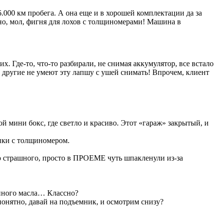
6.000 км пробега. А она еще и в хорошей комплектации да за
, но, мол, фигня для лохов с толщиномерами! Машина в
 Где-то, что-то разбирали, не снимая аккумулятор, все встало
а другие не умеют эту лапшу с ушей снимать! Впрочем, клиент
й мини бокс, где светло и красиво. Этот «гараж» закрытый, и
ики с толщиномером.
го страшного, просто в ПРОЕМЕ чуть шпакленули из-за
енного масла… Классно?
 понятно, давай на подъемник, и осмотрим снизу?