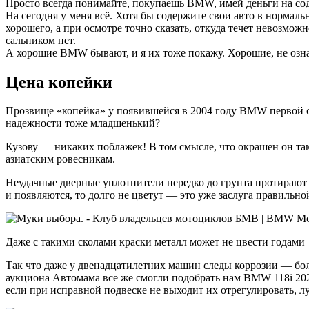
Просто всегда понимайте, покупаешь BMW, имей деньги на соде
На сегодня у меня всё. Хотя бы содержите свои авто в нормаль
хорошего, а при осмотре точно сказать, откуда течет невозмож
сальником нет.
А хорошие BMW бывают, и я их тоже покажу. Хорошие, не озна
Цена копейки
Прозвище «копейка» у появившейся в 2004 году BMW первой се
надежности тоже младшенький?
К
узову — никаких поблажек! В том смысле, что окрашен он та
азиатским ровесникам.
Неудачные дверные уплотнители нередко до грунта протирают 
и появляются, то долго не цветут — это уже заслуга правильн
Даже с такими сколами краски металл может не цвести годами
Так что даже у двенадцатилетних машин следы коррозии — бол
аукциона Автомама
все же смогли подобрать нам BMW 118i 202
если при исправной подвеске не выходит их отрегулировать, л