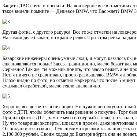
Защита ДВС снята и погнали. На лонжероне все в отметинах от
такое видели помните — Дешевое BMW, что Вас ждет? BMW 3
Другая фотка, с другого ракурса. Все те же отметки на лонжеро
На самом деле бывает, но крайне редко. При этом рейка на дан
Баварские инженеры очень умные люди, и могут, казалось бы вс
еще появляются новые! Здесь, традиционно, масло бежит как м
Серьезно? Так же, ты можешь понять, что масло бежит, а не пр
Нет, я ничего не сравниваю, просто размышляю. BMW я люблю, н
Плохо видно по фото, но отметил маркером, что после 5 минут
смазывал отработкой, масло текло аналогично.
Хорошо, все делается, я не спорю. Но нужно ли покупать тако
фото с ДТП, чтобы облегчить нам решение о покупке. Торг был 
Пришло фото с ДТП, там не мясо на первый взгляд, но я знаю, 
Ну что товарищи эксперты, шпакля в проеме, даже ничтожная е
От покупки отказались. Течь помимо крышки клапанов есть и в
2.100.000 рублей. Своим ходом до Екатеринбурга она не доедет