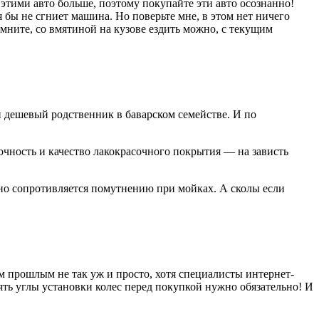
этими авто больше, поэтому покупайте эти авто осознанно!
 бы не сгниет машина. Но поверьте мне, в этом нет ничего
помните, со вмятиной на кузове ездить можно, с текущим
 дешевый родственник в баварском семействе. И по
чность и качество лакокрасочного покрытия — на зависть
шно сопротивляется помутнению при мойках. А сколы если
м прошлым не так уж и просто, хотя специалисты
интернет-
ть углы установки колес перед покупкой нужно обязательно! И