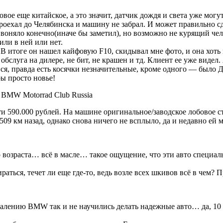
вое еще китайское, а это значит, датчик дождя и света уже могут
проехал до Челябинска и машину не забрал. И может правильно с
 не воняло конечно(иначе бы заметил), но возможно не курящий ч
или в ней или нет.
В итоге он нашел кайфовую F10, скидывал мне фото, и она хоть и
 обслуга на дилере, не бит, не крашен и тд. Клиент ее уже видел
вся, правда есть косячки незначительные, кроме одного — было 
ры просто новье!
и 590.000 рублей. На машине оригинальное/заводское лобовое ст
09 км назад, однако снова ничего не всплыло, да и недавно ей
 возраста… всё в масле… такое ощущение, что эти авто специаль
ться, течет ли еще где-то, ведь возле всех шкивов всё в чем?
ожалению BMW так и не научились делать надежные авто… да, 10 