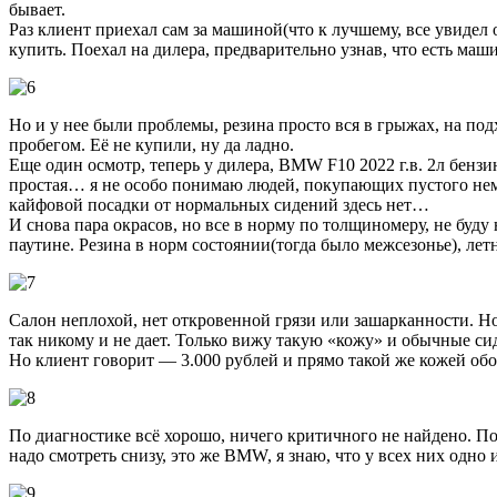
бывает.
Раз клиент приехал сам за машиной(что к лучшему, все увидел о
купить. Поехал на дилера, предварительно узнав, что есть маши
Но и у нее были проблемы, резина просто вся в грыжах, на под
пробегом. Её не купили, ну да ладно.
Еще один осмотр, теперь у дилера, BMW F10 2022 г.в. 2л бензи
простая… я не особо понимаю людей, покупающих пустого немц
кайфовой посадки от нормальных сидений здесь нет…
И снова пара окрасов, но все в норму по толщиномеру, не буду
паутине. Резина в норм состоянии(тогда было межсезонье), лет
Салон неплохой, нет откровенной грязи или зашарканности. Но
так никому и не дает. Только вижу такую «кожу» и обычные си
Но клиент говорит — 3.000 рублей и прямо такой же кожей обо
По диагностике всё хорошо, ничего критичного не найдено. По
надо смотреть снизу, это же BMW, я знаю, что у всех них одно 