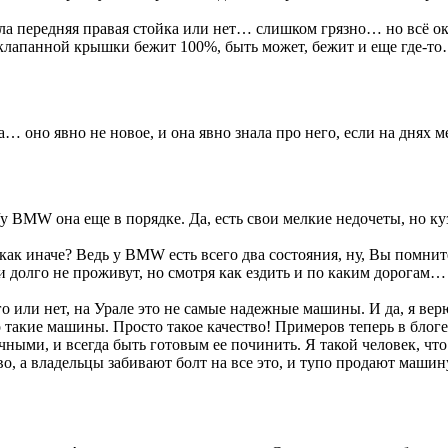
екла передняя правая стойка или нет… слишком грязно… но всё 
д клапанной крышки бежит 100%, быть может, бежит и еще где-т
а… оно явно не новое, и она явно знала про него, если на днях 
у BMW она еще в порядке. Да, есть свои мелкие недочеты, но куз
 а как иначе? Ведь у BMW есть всего два состояния, ну, Вы пом
ки долго не проживут, но смотря как ездить и по каким дорогам…
о или нет, на Урале это не самые надежные машины. И да, я ве
то такие машины. Просто такое качество! Примеров теперь в бло
ными, и всегда быть готовым ее починить. Я такой человек, что 
ево, а владельцы забивают болт на все это, и тупо продают ма