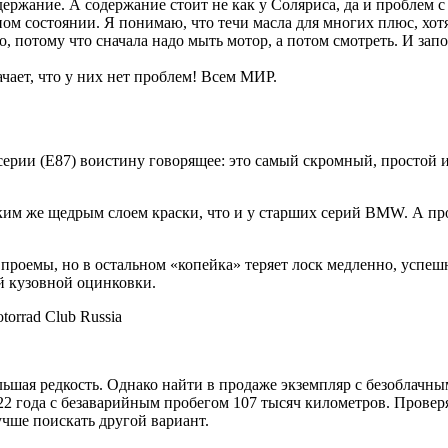
ржание. А содержание стоит не как у Соляриса, да и проблем с 
ном состоянии. Я понимаю, что течи масла для многих плюс, хотя
но, потому что сначала надо мыть мотор, а потом смотреть. И за
чает, что у них нет проблем! Всем МИР.
рии (Е87) воистину говорящее: это самый скромный, простой и
ким же щедрым слоем краски, что и у старших серий BMW. А про
проемы, но в остальном «копейка» теряет лоск медленно, успе
ой кузовной оцинковки.
ьшая редкость. Однако найти в продаже экземпляр с безоблачны
2 года с безаварийным пробегом 107 тысяч километров. Проверя
учше поискать другой вариант.