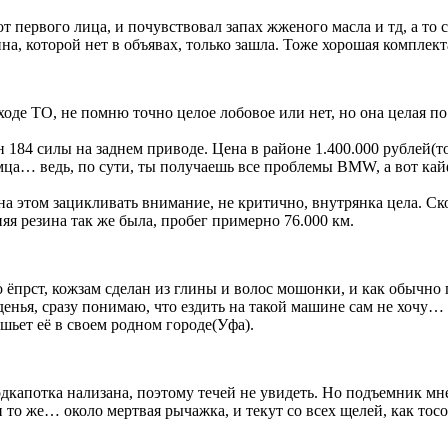
т первого лица, и почувствовал запах жженого масла и тд, а то 
на, которой нет в объявах, только зашла. Тоже хорошая комплекта
ходе ТО, не помню точно целое лобовое или нет, но она целая п
н 184 силы на заднем приводе. Цена в районе 1.400.000 рублей(
а… ведь, по сути, ты получаешь все проблемы BMW, а вот кайф
 на этом зацикливать внимание, не критично, внутрянка цела. С
няя резина так же была, пробег примерно 76.000 км.
 ёпрст, кожзам сделан из глины и волос мошонки, и как обычно
денья, сразу понимаю, что ездить на такой машине сам не хочу…
шьет её в своем родном городе(Уфа).
дкапотка нализана, поэтому течей не увидеть. Но подъемник мн
и то же… около мертвая рычажка, и текут со всех щелей, как тос