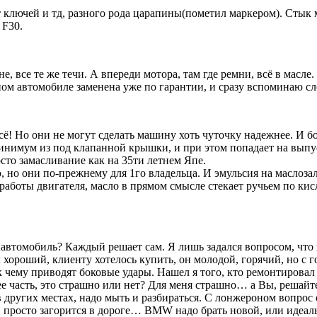
 ключей и тд, разного рода царапины(пометил маркером). Стык мо
 F30.
не, все те же течи. А впереди мотора, там где ремни, всё в масл
ном автомобиле заменена уже по гарантии, и сразу вспоминаю сл
ё! Но они не могут сделать машину хоть чуточку надежнее. И бо
инимум из под клапанной крышки, и при этом попадает на выпус
осто замасливание как на 35ти летнем Япе.
о они по-прежнему для 1го владельца. И эмульсия на маслозалив
 работы двигателя, масло в прямом смысле стекает ручьем по ки
й автомобиль? Каждый решает сам. Я лишь задался вопросом, что
хороший, клиенту хотелось купить, он молодой, горячий, но с г
к чему приводят боковые удары. Нашел я того, кто ремонтировал
е часть, это страшно или нет? Для меня страшно… а Вы, решайт
 других местах, надо мыть и разбираться. С лонжероном вопрос 
, просто загорится в дороге… BMW надо брать новой, или идеаль