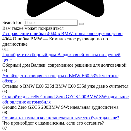
Search for:
Вам также может понравиться
Исправление ошибки 40d4 в BMW: пошаговое руководство
40d4 Ошибка BMW — Комплексное руководство по
диагностике
0
11
Приобретите сборный дом Валдек своей мечты по лучшей
цене
Сборный дом Валдек: современное решение для долговечной
0
3
Узнайте, что говорят эксперты о BMW E60 535d: честные
обзоры
Отзывы о BMW E60 535d BMW E60 535d уже давно считается
0
3
Откройте для себя Ground Zero GZCS 200BMW SW: идеальное
обновление автомобиля
Ground Zero GZCS 200BMW SW: идеальная аудиосистема
0
8
Оставить шампанское незапечатанным: что будет дальше?
Что произойдет с шампанским, если его оставить?
0
7