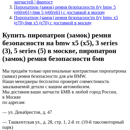
запчастей | фарпост
Пиропатрон (замок) ремня безопасности б/у bmw 5
(e60/e61) бмв 5 (е60/е61) с доставкой в москву
Пиропатрон (замок) ремня безопасности б/у bmw x5
(e70) бмв х5 (е70) с доставкой в москву
Купить пиропатрон (замок) ремня
безопасности на bmw x5 (х5), 3 series
(3), 5 series (5) в москве, пиропатрон
(замок) ремня безопасности бмв
Мы продаём только оригинальные контрактные пиропатроны
(замки) ремня безопасности для а/м BMW.
Наши менеджеры бесплатно проверят совместимость
заказываемой детали с вашим автомобилем.
Мы доставим ваши запчасти БМВ в любой город России,
в Москве
по адресам:
— ул. Декабристов, д. 47
— Ташкентская ул., д. 28, стр. 1, 2-й эт. (19-й таксомоторный
парк)