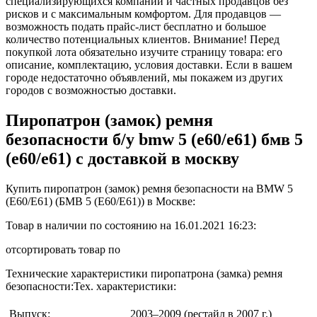
специализирующихся компаний и частных продавцов без
рисков и с максимальным комфортом. Для продавцов —
возможность подать прайс-лист бесплатно и большое
количество потенциальных клиентов. Внимание! Перед
покупкой лота обязательно изучите страницу товара: его
описание, комплектацию, условия доставки. Если в вашем
городе недостаточно объявлений, мы покажем из других
городов с возможностью доставки.
Пиропатрон (замок) ремня
безопасности б/у bmw 5 (e60/e61) бмв 5
(е60/е61) с доставкой в москву
Купить пиропатрон (замок) ремня безопасности на BMW 5
(E60/E61) (БМВ 5 (Е60/Е61)) в Москве:
Товар в наличии
по состоянию на 16.01.2021 16:23
:
отсортировать товар по
Технические характеристики пиропатрона (замка) ремня
безопасности:
Тех. характеристики:
Выпуск:
2003–2009
(рестайл в 2007 г.)