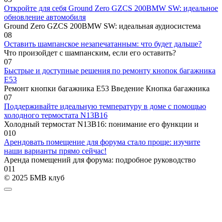
Откройте для себя Ground Zero GZCS 200BMW SW: идеальное
обновление автомобиля
Ground Zero GZCS 200BMW SW: идеальная аудиосистема
0
8
Оставить шампанское незапечатанным: что будет дальше?
Что произойдет с шампанским, если его оставить?
0
7
Быстрые и доступные решения по ремонту кнопок багажника
E53
Ремонт кнопки багажника E53 Введение Кнопка багажника
0
7
Поддерживайте идеальную температуру в доме с помощью
холодного термостата N13B16
Холодный термостат N13B16: понимание его функции и
0
10
Арендовать помещение для форума стало проще: изучите
наши варианты прямо сейчас!
Аренда помещений для форума: подробное руководство
0
11
© 2025 БМВ клуб