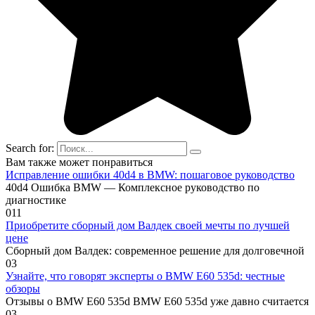
Search for:
Вам также может понравиться
Исправление ошибки 40d4 в BMW: пошаговое руководство
40d4 Ошибка BMW — Комплексное руководство по
диагностике
0
11
Приобретите сборный дом Валдек своей мечты по лучшей
цене
Сборный дом Валдек: современное решение для долговечной
0
3
Узнайте, что говорят эксперты о BMW E60 535d: честные
обзоры
Отзывы о BMW E60 535d BMW E60 535d уже давно считается
0
3