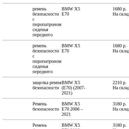
ремень
BMW X5
1680
р.
безопасности
E70
На скла
с
пиропатроном
сиденья
переднего
ремень
BMW X5
1680
р.
безопасности
E70
На скла
с
пиропатроном
сиденья
переднего
защелка ремня
BMW X5
2210
р.
безопасности
(E70) (2007-
На скла
2021)
Ремень
BMW X5
3180
р.
безопасности
E70 2006 –
На скла
2021
Ремень
BMW X5
3180
р.