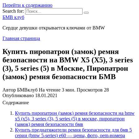
Перейти к содержанию
Search for:
БМВ клуб
Сердце девушки открывается ключами от BMW
Главная страница
Купить пиропатрон (замок) ремня
безопасности на BMW X5 (Х5), 3 series
(3), 5 series (5) в Москве, Пиропатрон
(замок) ремня безопасности БМВ
Автор
БМВклуб
На чтение
3 мин.
Просмотров
28
Опубликовано
18.01.2021
Содержание
Купить пиропатрон (замок) ремня безопасности на bmw
x5 (х5), 3 series (3), 5 series (5) в москве, пиропатрон
(замок) ремня безопасности бмв
Купить преднатяжители ремня безопасности для бмв 5
серии (bmw 5-series) e60 — цены, фото, oem-номера