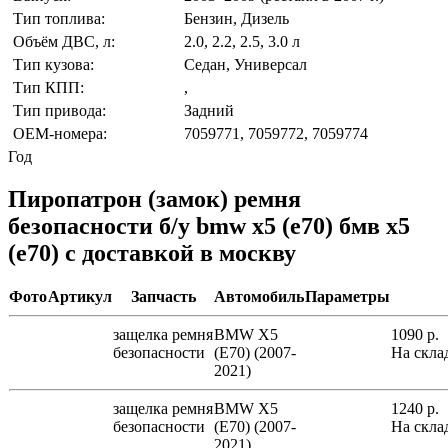
Тип топлива:
Бензин, Дизель
Объём ДВС, л:
2.0, 2.2, 2.5, 3.0 л
Тип кузова:
Седан, Универсал
Тип КПП:
,
Тип привода:
Задний
OEM-номера:
7059771, 7059772, 7059774
Год
Пиропатрон (замок) ремня
безопасности б/у bmw x5 (e70) бмв х5
(е70) с доставкой в москву
Фото
Артикул
Запчасть
Автомобиль
Параметры
защелка ремня
BMW X5
1090
р.
безопасности
(E70) (2007-
На скла
2021)
защелка ремня
BMW X5
1240
р.
безопасности
(E70) (2007-
На скла
2021)