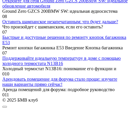
Откройте для себя Ground Zero GZCS 200BMW SW: идеальное
обновление автомобиля
Ground Zero GZCS 200BMW SW: идеальная аудиосистема
0
8
Оставить шампанское незапечатанным: что будет дальше?
Что произойдет с шампанским, если его оставить?
0
7
Быстрые и доступные решения по ремонту кнопок багажника
E53
Ремонт кнопки багажника E53 Введение Кнопка багажника
0
7
Поддерживайте идеальную температуру в доме с помощью
холодного термостата N13B16
Холодный термостат N13B16: понимание его функции и
0
10
Арендовать помещение для форума стало проще: изучите
наши варианты прямо сейчас!
Аренда помещений для форума: подробное руководство
0
11
© 2025 БМВ клуб