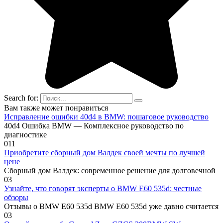
Search for:
Вам также может понравиться
Исправление ошибки 40d4 в BMW: пошаговое руководство
40d4 Ошибка BMW — Комплексное руководство по
диагностике
0
11
Приобретите сборный дом Валдек своей мечты по лучшей
цене
Сборный дом Валдек: современное решение для долговечной
0
3
Узнайте, что говорят эксперты о BMW E60 535d: честные
обзоры
Отзывы о BMW E60 535d BMW E60 535d уже давно считается
0
3