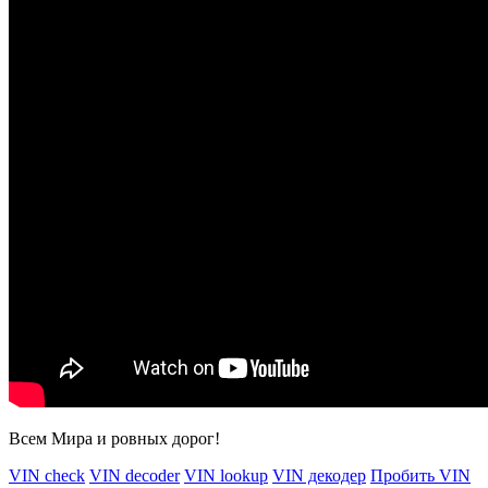
Всем Мира и ровных дорог!
VIN check
VIN decoder
VIN lookup
VIN декодер
Пробить VIN