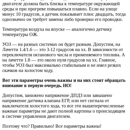
двигателе должна быть близка к температуре окружающей
среды и при прогреве повышаться плавно. Если на улице
минус 10 градусов, а датчик показывает плюс двадцать, тогда
однозначно он требует замены либо проверки его проводки.
Температура воздуха на впуске — аналогично датчику
температуры ОЖ.
УОЗ — на разных системах он будет разным. Допустим, на
Лачетти 1.4/1.6 — это 3-12 градусов на хх. В зависимости от
переключателя октанового числа и применяемого топлива. А
на лачетти 1.8 — это около нуля градусов на хх. Главное,
чтобы УОЗ был максимально стабильным и не имел резких
скачков на холостом ходу.
Вот эти параметры очень важны и на них стоит обращать
внимание в первую очередь. НО!
Допустим, занижено напряжение ДПДЗ или завышено
напряжение датчика клапана ЕГР, или нет сигнала от
выключателя холостого хода, то все эти вышеперечисленные
важные параметры не дают полной картины о происходящем
в системе управления двигателем.
Поэтому что? Правильно! Все параметры важны!