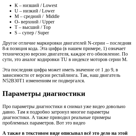
К – низший / Lowest
U – низкий / Lower
M – средний / Middle
О- верхний / Upper
T – высший / Top
S – супер / Super
Другое отличие маркировки двигателей N-серии – последняя
8-я позиция кода. Эта цифра (в нашем примере, 1) означает
техническую версию двигателя, каждое его обновление. По
сути, это аналог кодировки TU в индексе моторов серии М.
Эта последняя цифра может иметь значение от 1 до 9, в
зависимости от версии рестайлинга. Так, наш двигатель
N52B30T1 изменениям не подвергался.
Параметры диагностики
Про параметры диагностики я снимал уже видео довольно
давно. Там я подробно затронул многие параметры
диагностики. А также приводил реальные примеры
проблемных параметров. Вот это видео
А также в текстовом виде описывал всё это дело на этой