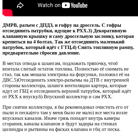
ДМРВ, разъем с ДПДЗ, и гофру на дроссель. C гофры
отсоединить патрубки, идущие к РХХ.3) Декоративную
клапанную крышку и саму дроссельную заслонку, которая
крепиться на 4 болтах. Так же отсоединить маленький
патрубок, который идёт с ГТЦ.4) Снять топливную рампу,
предварительно сбросив давление.
В местах отвода к шлангам, подложить тряпочку, чтоб
впитала слитый остаток топлива. Полностью её снимать не
стал, так как мешала электрика на форсунки, положил её на
ДВС.5)Отсоединить электро-разъемы на ДТВ с внутренней
стороны коллектора, шланги вентиляции картера, которые
идут от ГБЦ и отсоединить верхний патрубок, который идёт
от РХХ к впуску.6) Впускной коллектор и сам РХХ.
При снятии коллектора, я бы рекомендовал очистить его от
пыли и песка(его там у меня было не мало) все места возле
впускных каналов. Иначе грязь попадет внутрь камеры
сгорания, каналы клапанов и будут задиры на стенках
цилиндра и рытвины на фасках клапана и гбц от песка.