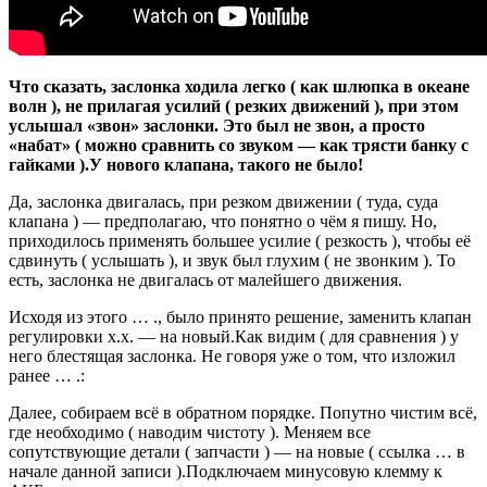
Что сказать, заслонка ходила легко ( как шлюпка в океане
волн ), не прилагая усилий ( резких движений ), при этом
услышал «звон» заслонки. Это был не звон, а просто
«набат» ( можно сравнить со звуком — как трясти банку с
гайками ).У нового клапана, такого не было!
Да, заслонка двигалась, при резком движении ( туда, суда
клапана ) — предполагаю, что понятно о чём я пишу. Но,
приходилось применять большее усилие ( резкость ), чтобы её
сдвинуть ( услышать ), и звук был глухим ( не звонким ). То
есть, заслонка не двигалась от малейшего движения.
Исходя из этого … ., было принято решение, заменить клапан
регулировки х.х. — на новый.Как видим ( для сравнения ) у
него блестящая заслонка. Не говоря уже о том, что изложил
ранее … .:
Далее, собираем всё в обратном порядке. Попутно чистим всё,
где необходимо ( наводим чистоту ). Меняем все
сопутствующие детали ( запчасти ) — на новые ( ссылка … в
начале данной записи ).Подключаем минусовую клемму к