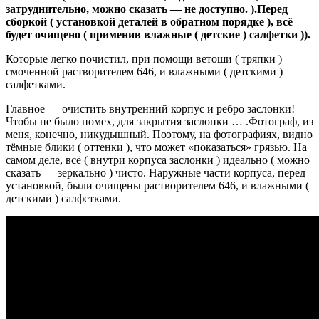
затруднительно, можно сказать — не доступно. ).Перед
сборкой ( установкой деталей в обратном порядке ), всё
будет очищено ( применив влажные ( детские ) салфетки )).
Которые легко почистил, при помощи ветоши ( тряпки )
смоченной растворителем 646, и влажными ( детскими )
салфетками.
Главное — очистить внутренний корпус и ребро заслонки!
Чтобы не было помех, для закрытия заслонки … .Фотограф, из
меня, конечно, никудышный. Поэтому, на фотографиях, видно
тёмные блики ( оттенки ), что может «показаться» грязью. На
самом деле, всё ( внутри корпуса заслонки ) идеально ( можно
сказать — зеркально ) чисто. Наружные части корпуса, перед
установкой, были очищены растворителем 646, и влажными (
детскими ) салфетками.