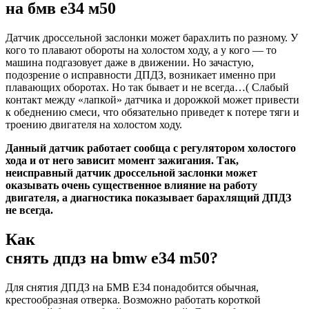
на бмв е34 м50
Датчик дроссельной заслонки может барахлить по разному. У
кого то плавают обороты на холостом ходу, а у кого — то
машина подгазовует даже в движении. Но зачастую,
подозрение о исправности ДПДЗ, возникает именно при
плавающих оборотах. Но так бывает и не всегда…( Слабый
контакт между «лапкой» датчика и дорожкой может привести
к обеднению смеси, что обязательно приведет к потере тяги и
троению двигателя на холостом ходу.
Данный датчик работает сообща с регулятором холостого
хода и от него зависит момент зажигания. Так,
неисправный датчик дроссельной заслонки может
оказывать очень существенное влияние на работу
двигателя, а диагностика показывает барахлящий ДПДЗ
не всегда.
Как
снять дпдз на bmw e34 m50?
Для снятия ДПДЗ на БМВ Е34 понадобится обычная,
крестообразная отверка. Возможно работать короткой