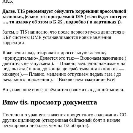
АКБ.
Далее, TIS рекомендует обнулить коррекции дроссельной
заслонки.Делаем это программой DIS ( если будет интерес
…, то изложу об этом в Б.Ж., подробно ( в картинках )).
Затем, в TIS написано, что после первого пуска двигателя в
ЭБУ системы DME устанавливаются новые значения
коррекции.
Я же решил «адаптировать» дроссельную заслонку
«принудительно».Делается это так:— Включаем зажигание (
двигатель не запускаем ).— Плавно, медленно нажимаем на
педаль газа ( в пол, до конца, до срабатывания «кнопки» —
кикдаун ).— Плавно, медленно отпускаем педаль газа ( до
начального положения ).— Выключаем зажигание.Всё!
Вот, наверное и всё, о чём хотел изложить в данной записи.
Bmw tis. просмотр документа
Постепенно уравнять значения процентного содержания СО
других цилиндров (отворачивая байпасный болт в начале
регулировки не более, чем на 1/2 оборота).