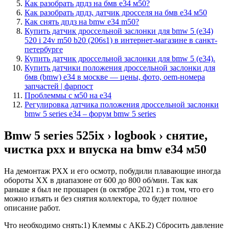
Как разобрать дпдз на бмв е34 м50?
Как разобрать дпдз, датчик дросселя на бмв е34 м50
Как снять дпдз на bmw e34 m50?
Купить датчик дроссельной заслонки для bmw 5 (e34)
520 i 24v m50 b20 (206s1) в интернет-магазине в санкт-
петербурге
Купить датчик дроссельной заслонки для bmw 5 (e34).
Купить датчики положения дроссельной заслонки для
бмв (bmw) e34 в москве — цены, фото, oem-номера
запчастей | фарпост
Проблеммы с м50 на е34
Регулировка датчика положения дроссельной заслонки
bmw 5 series e34 – форум bmw 5 series
Bmw 5 series 525ix › logbook › снятие,
чистка рхх и впуска на bmw e34 м50
На демонтаж РХХ и его осмотр, побудили плавающие иногда
обороты ХХ в диапазоне от 600 до 800 об/мин. Так как
раньше я был не прошарен (в октябре 2021 г.) в том, что его
можно изъять и без снятия коллектора, то будет полное
описание работ.
Что необходимо снять:1) Клеммы с АКБ.2) Сбросить давление