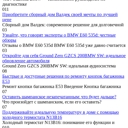
диагностике
0
11
Приобретите сборный дом Валдек своей мечты по лучшей
цене
Сборный дом Валдек: современное решение для долговечной
0
3
Узнайте, что говорят эксперты о BMW E60 535d: честные
обзоры
Отзывы о BMW E60 535d BMW E60 535d уже давно считается
0
3
Откройте для себя Ground Zero GZCS 200BMW SW: идеальное
обновление автомобиля
Ground Zero GZCS 200BMW SW: идеальная аудиосистема
0
8
Быстрые и доступные решения по ремонту кнопок багажника
E53
Ремонт кнопки багажника E53 Введение Кнопка багажника
0
7
Оставить шампанское незапечатанным: что будет дальше?
Что произойдет с шампанским, если его оставить?
0
7
Поддерживайте идеальную температуру в доме с помощью
холодного термостата N13B16
Холодный термостат N13B16: понимание его функции и
0
10