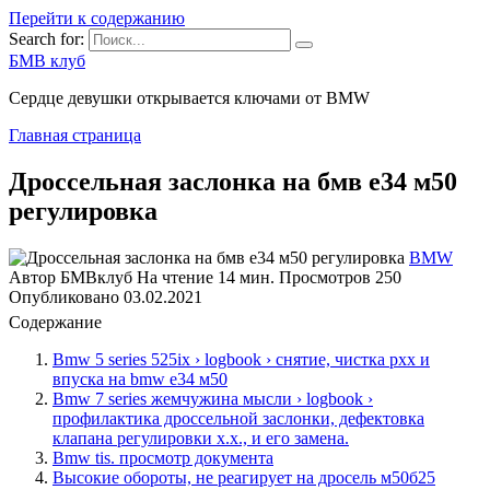
Перейти к содержанию
Search for:
БМВ клуб
Сердце девушки открывается ключами от BMW
Главная страница
Дроссельная заслонка на бмв е34 м50
регулировка
BMW
Автор
БМВклуб
На чтение
14 мин.
Просмотров
250
Опубликовано
03.02.2021
Содержание
Bmw 5 series 525ix › logbook › снятие, чистка рхх и
впуска на bmw e34 м50
Bmw 7 series жемчужина мысли › logbook ›
профилактика дроссельной заслонки, дефектовка
клапана регулировки х.х., и его замена.
Bmw tis. просмотр документа
Высокие обороты, не реагирует на дросель м50б25