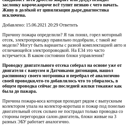
заслонку короче.короче всё тупит незнаю с чего начать.
Живу в долёкой от цивилизации дыре,диагностика
исключена.
Добавлено: 15.06.2021 20:29 Ответить
Причину пожара определили? Я так понял, горел моторный
отсек, электропроводку правильно подобрали, с такой же
модели? Могут быть варианты с разной комплектацией авто и
отличающейся электропроводкой. На Е34 это часто
встречается. В каком состоянии блоки управления?
Проводку двигательного отсека соберал на основе уже от
двигателя с ванусом и Датчиками дитонации, нашол
распиновку своего мотроника и перебрал её аналогично
своей проводки,что-то добавлялось что то убиралось, в
общем проводка сейчас до последней жилки токаяже как
была до пажара.
Причина пожара-коса которая проходит рядом с выпускным
колектором упала на колектор-коротыш и пожар под понелью
двигательный отсек сильно не пострадал только проводка со
стороны перегородки салон-двигатель, блоки живые на 3
разных ЭБУ работает аналогично.