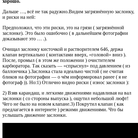
хорошо.
Дальше …, всё не так радужно.Видим загрязнённую заслонку,
и риски на ней:
Предположил, что эти риски, это на грязи ( загрязнённой
заслонке). Это было ошибочно ( в дальнейшем фотографии
доказывают это … .).
Очищал заслонку кисточкой и растворителем 646, держа
клапан вертикально ( контактами вверх, «головой» вниз ).
После, промыл ( в этом же положении ) очистителем
карбюратора. Так сказать — «спрыснул» под давлением ( из
баллончика ).Заслонка стала идеально чистой ( не считая
бликов на фотографии — о чём информировал ранее ( я не
фотограф )). Но:1) Отлично видно риски ( износ заслонки ):
2) Взяв карандаш, и легкими движениями надавливая на вал
заслонки ( со стороны выпуска ), ощутил небольшой люфт!
Чего не было на новом клапане.3) Покрутил клапан ( как
предлагается в интернете ) резкими движениями. Что бы
услышать движение заслонки.