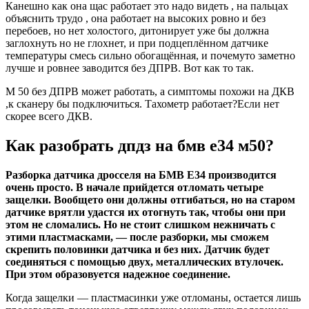
Канешно как она щас работает это надо видеть , на пальцах
объяснить трудо , она работает на высоких ровно и без
перебоев, но нет холостого, дитонирует уже бы должна
заглохнуть но не глохнет, и при подцеплённом датчике
температуры смесь сильно обогащённая, и почемуто заметно
лучше и ровнее заводится без ДПРВ. Вот как то так.
М 50 без ДПРВ может работать, а симптомы похожи на ДКВ
,к сканеру бы подключиться. Тахометр работает?Если нет
скорее всего ДКВ.
Как разобрать дпдз на бмв е34 м50?
Разборка датчика дросселя на БМВ Е34 производится
очень просто. В начале прийдется отломать четыре
защелки. Вообщето они должны отгибаться, но на старом
датчике врятли удастся их отогнуть так, чтобы они при
этом не сломались. Но не стоит слишком нежничать с
этими пластмасками, — после разборки, мы сможем
скрепить половинки датчика и без них. Датчик будет
соединяться с помощью двух, металлических втулочек.
При этом образовуется надежное соединение.
Когда защелки — пластмасинки уже отломаны, остается лишь