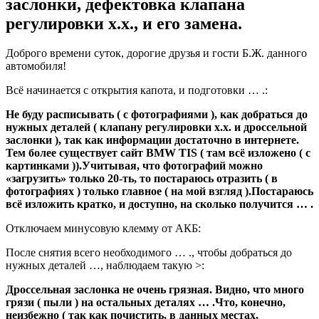
заслонки, дефектовка клапана
регулировки х.х., и его замена.
Доброго времени суток, дорогие друзья и гости Б.Ж. данного
автомобиля!
Всё начинается с открытия капота, и подготовки … .:
Не буду расписывать ( с фотографиями ), как добраться до
нужных деталей ( клапану регулировки х.х. и дроссельной
заслонки ), так как информации достаточно в интернете.
Тем более существует сайт BMW TIS ( там всё изложено ( с
картинками )).Учитывая, что фотографий можно
«загрузить» только 20-ть, то постараюсь отразить ( в
фотографиях ) только главное ( на мой взгляд ).Постараюсь
всё изложить кратко, и доступно, на сколько получится … .
Отключаем минусовую клемму от АКБ:
После снятия всего необходимого … ., чтобы добраться до
нужных деталей …, наблюдаем такую >:
Дроссельная заслонка не очень грязная. Видно, что много
грязи ( пыли ) на остальных деталях … .Что, конечно,
неизбежно ( так как почистить, в данных местах,