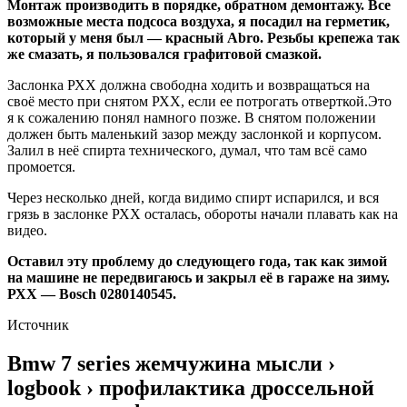
Монтаж производить в порядке, обратном демонтажу. Все
возможные места подсоса воздуха, я посадил на герметик,
который у меня был — красный Abro. Резьбы крепежа так
же смазать, я пользовался графитовой смазкой.
Заслонка РХХ должна свободна ходить и возвращаться на
своё место при снятом РХХ, если ее потрогать отверткой.Это
я к сожалению понял намного позже. В снятом положении
должен быть маленький зазор между заслонкой и корпусом.
Залил в неё спирта технического, думал, что там всё само
промоется.
Через несколько дней, когда видимо спирт испарился, и вся
грязь в заслонке РХХ осталась, обороты начали плавать как на
видео.
Оставил эту проблему до следующего года, так как зимой
на машине не передвигаюсь и закрыл её в гараже на зиму.
РХХ — Bosch 0280140545.
Источник
Bmw 7 series жемчужина мысли ›
logbook › профилактика дроссельной