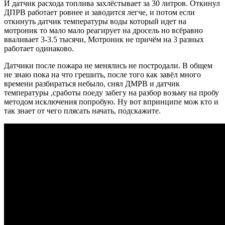
И датчик расхода топлива захлёстывает за 30 литров. Откинул
ДПРВ работает ровнее и заводится легче, и потом если
откинуть датчик температуры воды который идет на
мотроник то мало мало реагирует на дросель но всёравно
вваливает 3-3.5 тысячи, Мотроник не причём на 3 разных
работает одинаково.
Датчики после пожара не менялись не постродали. В общем
не знаю пока на что грешить, после того как завёл много
времени разбираться небыло, снял ДМРВ и датчик
температуры ,сработы поеду забегу на разбор возьму на пробу
методом исключения попробую. Ну вот впринципе мож кто и
так знает от чего плясать начать, подскажите.