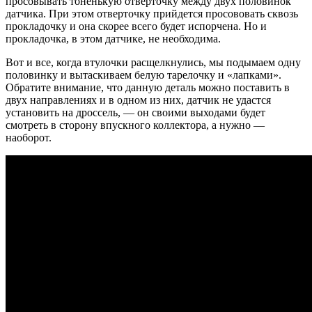
просовывать тоненькую отверточку между двух половинок
датчика. При этом отверточку прийдется просововать сквозь
прокладочку и она скорее всего будет испорчена. Но и
прокладочка, в этом датчике, не необходима.
Вот и все, когда втулочки расщелкнулись, мы подымаем одну
половинку и вытаскиваем белую тарелочку и «лапками».
Обратите внимание, что данную деталь можно поставить в
двух направлениях и в одном из них, датчик не удастся
установить на дроссель, — он своими выходами будет
смотреть в сторону впускного коллектора, а нужно —
наоборот.