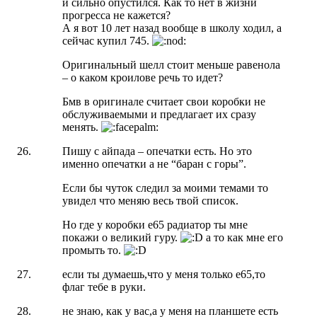
и сильно опустился. Как то нет в жизни
прогресса не кажется?
А я вот 10 лет назад вообще в школу ходил, а
сейчас купил 745.
Оригинальный шелл стоит меньше равенола
– о каком кроилове речь то идет?
Бмв в оригинале считает свои коробки не
обслуживаемыми и предлагает их сразу
менять.
Пишу с айпада – опечатки есть. Но это
именно опечатки а не “баран с горы”.
Если бы чуток следил за моими темами то
увидел что меняю весь твой список.
Но где у коробки е65 радиатор ты мне
покажи о великий гуру.
а то как мне его
промыть то.
если ты думаешь,что у меня только е65,то
флаг тебе в руки.
не знаю, как у вас,а у меня на планшете есть