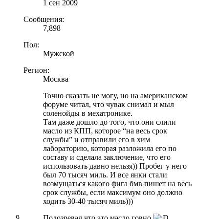
1 сен 2009
Сообщения:
7,898
Пол:
Мужской
Регион:
Москва
Точно сказать не могу, но на американском
форуме читал, что чувак снимал и мыл
соленойды в мехатронике.
Там даже дошло до того, что они слили
масло из КПП, которое “на весь срок
службы” и отправили его в хим
лабораторию, которая разложила его по
составу и сделала заключение, что его
использовать давно нельзя)) Пробег у него
был 70 тысяч миль. И все янки стали
возмущаться какого фига бмв пишет на весь
срок службы, если максимум оно должно
ходить 30-40 тысяч миль)))
Подозревал что это масло говно.