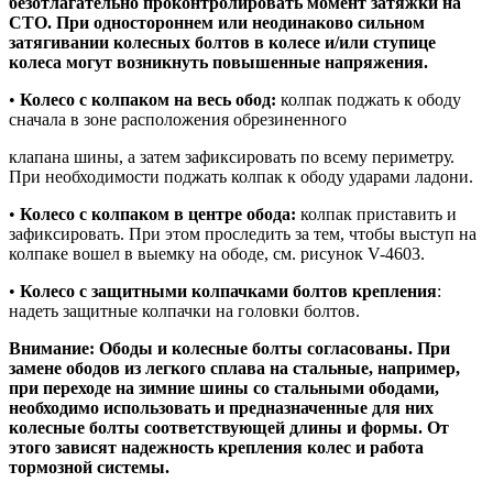
безотлагательно проконтролировать момент затяжки на
СТО. При одностороннем или неодинаково сильном
затягивании колесных болтов в колесе и/или ступице
колеса могут возникнуть повышенные напряжения.
•
Колесо с колпаком на весь обод:
колпак поджать к ободу
сначала в зоне расположения обрезиненного
клапана шины, а затем зафиксировать по всему периметру.
При необходимости поджать колпак к ободу ударами ладони.
•
Колесо с колпаком в центре обода:
колпак приставить и
зафиксировать. При этом проследить за тем, чтобы выступ на
колпаке вошел в выемку на ободе, см. рисунок V-4603.
•
Колесо с защитными колпачками болтов крепления
:
надеть защитные колпачки на головки болтов.
Внимание: Ободы и колесные болты согласованы. При
замене ободов из легкого сплава на стальные, например,
при переходе на зимние шины со стальными ободами,
необходимо использовать и предназначенные для них
колесные болты соответствующей длины и формы. От
этого зависят надежность крепления колес и работа
тормозной системы.