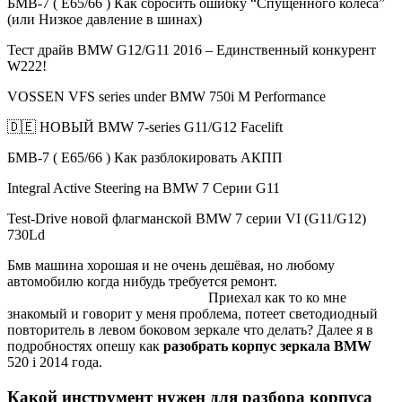
БМВ-7 ( Е65/66 ) Как сбросить ошибку “Спущенного колеса”
(или Низкое давление в шинах)
Тест драйв BMW G12/G11 2016 – Единственный конкурент
W222!
VOSSEN VFS series under BMW 750i M Performance
🇩🇪 НОВЫЙ BMW 7-series G11/G12 Facelift
БМВ-7 ( Е65/66 ) Как разблокировать АКПП
Integral Active Steering на BMW 7 Серии G11
Test-Drive новой флагманской BMW 7 серии VI (G11/G12)
730Ld
Бмв машина хорошая и не очень дешёвая, но любому
автомобилю когда нибудь требуется ремонт.
Приехал как то ко мне
знакомый и говорит у меня проблема, потеет светодиодный
повторитель в левом боковом зеркале что делать? Далее я в
подробностях опешу как
разобрать корпус зеркала BMW
520 i 2014 года.
Какой инструмент нужен для разбора корпуса