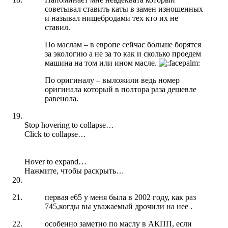
советывал ставить каты в замен изношенных
и называл нищебродами тех кто их не
ставил.
По маслам – в европе сейчас больше борятся
за экологию а не за то как и сколько проедем
машина на том или ином масле.
По оригиналу – выложили ведь номер
оригинала который в полтора раза дешевле
равенола.
Stop hovering to collapse…
Click to collapse…
Hover to expand…
Нажмите, чтобы раскрыть…
первая е65 у меня была в 2002 году, как раз
745,когды вы уважаемый дрочили на нее .
особенно заметно по маслу в АКПП, если