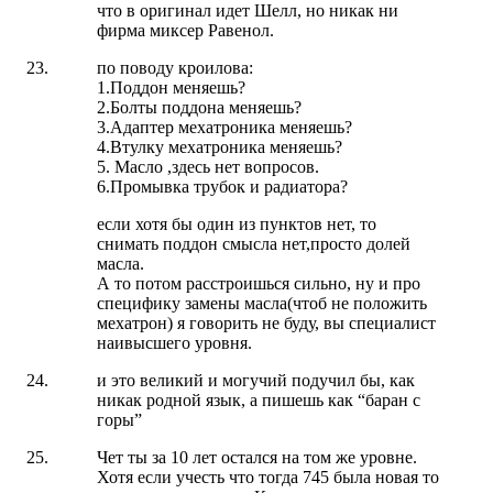
что в оригинал идет Шелл, но никак ни
фирма миксер Равенол.
по поводу кроилова:
1.Поддон меняешь?
2.Болты поддона меняешь?
3.Адаптер мехатроника меняешь?
4.Втулку мехатроника меняешь?
5. Масло ,здесь нет вопросов.
6.Промывка трубок и радиатора?
если хотя бы один из пунктов нет, то
снимать поддон смысла нет,просто долей
масла.
А то потом расстроишься сильно, ну и про
специфику замены масла(чтоб не положить
мехатрон) я говорить не буду, вы специалист
наивысшего уровня.
и это великий и могучий подучил бы, как
никак родной язык, а пишешь как “баран с
горы”
Чет ты за 10 лет остался на том же уровне.
Хотя если учесть что тогда 745 была новая то