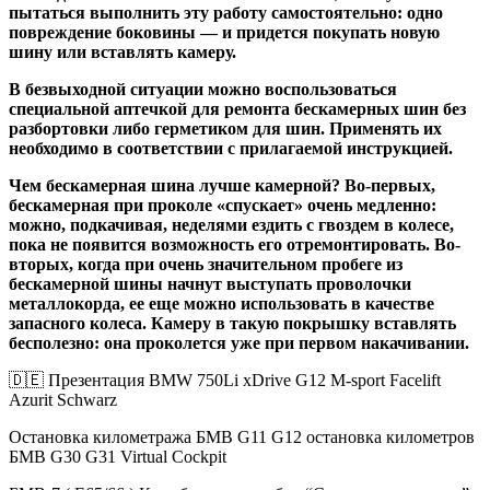
пытаться выполнить эту работу самостоятельно: одно
повреждение боковины — и придется покупать новую
шину или вставлять камеру.
В безвыходной ситуации можно воспользоваться
специальной аптечкой для ремонта бескамерных шин без
разбортовки либо герметиком для шин. Применять их
необходимо в соответствии с прилагаемой инструкцией.
Чем бескамерная шина лучше камерной? Во-первых,
бескамерная при проколе «спускает» очень медленно:
можно, подкачивая, неделями ездить с гвоздем в колесе,
пока не появится возможность его отремонтировать. Во-
вторых, когда при очень значительном пробеге из
бескамерной шины начнут выступать проволочки
металлокорда, ее еще можно использовать в качестве
запасного колеса. Камеру в такую покрышку вставлять
бесполезно: она проколется уже при первом накачивании.
🇩🇪 Презентация BMW 750Li xDrive G12 M-sport Facelift
Azurit Schwarz
Остановка километража БМВ G11 G12 остановка километров
БМВ G30 G31 Virtual Cockpit