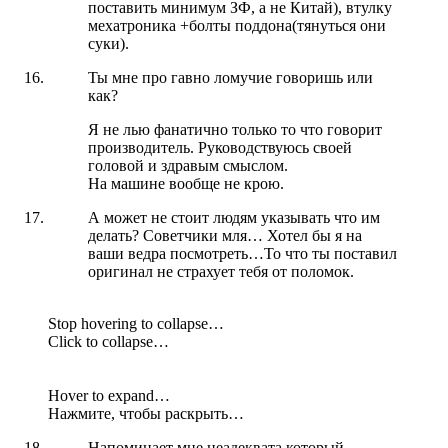
поставить минимум ЗФ, а не Китай), втулку
мехатроника +болты поддона(тянуться они
суки).
Ты мне про гавно ломучие говоришь или
как?
Я не лью фанатично только то что говорит
производитель. Руководствуюсь своей
головой и здравым смыслом.
На машине вообще не крою.
А может не стоит людям указывать что им
делать? Советчики мля… Хотел бы я на
ваши ведра посмотреть…То что ты поставил
оригинал не страхует тебя от поломок.
Stop hovering to collapse…
Click to collapse…
Hover to expand…
Нажмите, чтобы раскрыть…
Напоминает мне неадеквата который