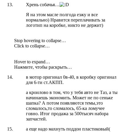
Хрень собачья…
Я на этом масле полгода езжу и все
нормально) Нравится переплачивать за
логотип на коробке, никто не держит)
Stop hovering to collapse…
Click to collapse…
Hover to expand…
Нажмите, чтобы раскрыть…
в мотор оригинал 0в-40, в коробку оригинал
для 6-ти ст.АКПП.
а кроилово в том, что у тебя авто не Таз, а ты
начинаешь экономить. Может не по сеньке
шапка? А потом появляются темы,это
сломалось,то сломалось, 65-ка ломучее
говно. Итог продажа за 500тысяч набора
запчастей.
а еще надо махнуть поддон пластиковый(