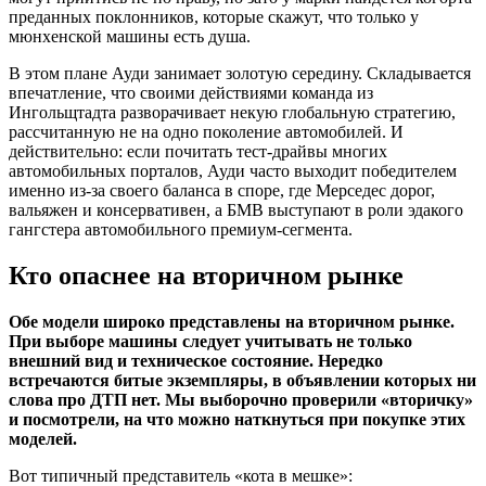
преданных поклонников, которые скажут, что только у
мюнхенской машины есть душа.
В этом плане Ауди занимает золотую середину. Складывается
впечатление, что своими действиями команда из
Ингольщтадта разворачивает некую глобальную стратегию,
рассчитанную не на одно поколение автомобилей. И
действительно: если почитать тест-драйвы многих
автомобильных порталов, Ауди часто выходит победителем
именно из-за своего баланса в споре, где Мерседес дорог,
вальяжен и консервативен, а БМВ выступают в роли эдакого
гангстера автомобильного премиум-сегмента.
Кто опаснее на вторичном рынке
Обе модели широко представлены на вторичном рынке.
При выборе машины следует учитывать не только
внешний вид и техническое состояние. Нередко
встречаются битые экземпляры, в объявлении которых ни
слова про ДТП нет. Мы выборочно проверили «вторичку»
и посмотрели, на что можно наткнуться при покупке этих
моделей.
Вот типичный представитель «кота в мешке»: