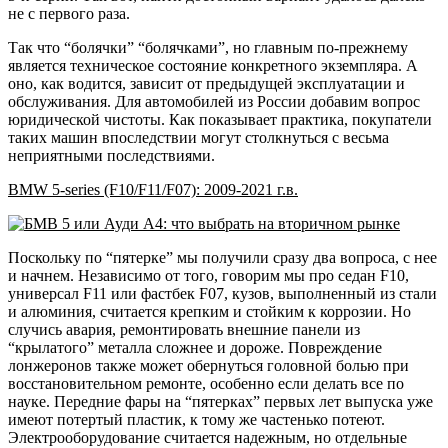
не с первого раза
.
Так что “болячки” “болячками”, но главным по-прежнему
является техническое состояние конкретного экземпляра. А
оно, как водится, зависит от предыдущей эксплуатации и
обслуживания. Для автомобилей из России добавим вопрос
юридической чистоты. Как показывает практика, покупатели
таких машин впоследствии могут столкнуться с весьма
неприятными последствиями.
BMW 5-series (F10/F11/F07): 2009-2021 г.в.
Поскольку по “пятерке” мы получили сразу два вопроса, с нее
и начнем. Независимо от того, говорим мы про седан F10,
универсал F11 или фастбек F07, кузов, выполненный из стали
и алюминия, считается крепким и стойким к коррозии. Но
случись авария, ремонтировать внешние панели из
“крылатого” металла сложнее и дороже. Повреждение
лонжеронов также может обернуться головной болью при
восстановительном ремонте, особенно если делать все по
науке. Передние фары на “пятерках” первых лет выпуска уже
имеют потертый пластик, к тому же частенько потеют.
Электрооборудование
считается надежным, но отдельные