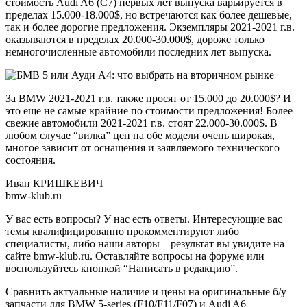
стоимость
Audi A6 (C7)
первых лет выпуска варьируется в
пределах 15.000-18.000$, но встречаются как более дешевые,
так и более дорогие предложения. Экземпляры 2021-2021 г.в.
оказываются в пределах 20.000-30.000$, дороже только
немногочисленные автомобили последних лет выпуска.
За BMW 2021-2021 г.в. также просят от 15.000 до 20.000$? И
это еще не самые крайние по стоимости предложения! Более
свежие автомобили 2021-2021 г.в. стоят 22.000-30.000$. В
любом случае “вилка” цен на обе модели очень широкая,
многое зависит от оснащения и заявляемого технического
состояния.
Иван КРИШКЕВИЧ
bmw-klub.ru
У вас есть вопросы? У нас еcть ответы. Интересующие вас
темы квалифицированно прокомментируют либо
специалисты, либо наши авторы
–
результат вы увидите на
сайте bmw-klub.ru. Оставляйте вопросы на
форуме
или
воспользуйтесь кнопкой “Написать в редакцию”.
Сравнить актуальные наличие и цены на оригинальные б/у
запчасти для
BMW 5-series (F10/F11/F07)
и
Audi A6