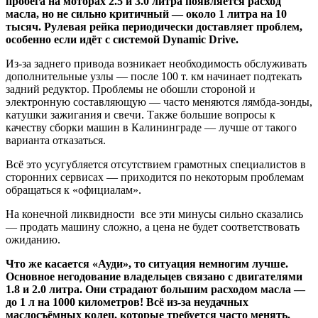
пробега на моторах 2.5 и 3.0 литра появляется расход
масла, но не сильно критичный — около 1 литра на 10
тысяч. Рулевая рейка периодически доставляет проблем,
особенно если идёт с системой Dynamic Drive.
Из-за заднего привода возникает необходимость обслуживать
дополнительные узлы — после 100 т. км начинает подтекать
задний редуктор. Проблемы не обошли стороной и
электронную составляющую — часто меняются лямбда-зонды,
катушки зажигания и свечи. Также большие вопросы к
качеству сборки машин в Калининграде — лучше от такого
варианта отказаться.
Всё это усугубляется отсутствием грамотных специалистов в
сторонних сервисах — приходится по некоторым проблемам
обращаться к «официалам».
На конечной ликвидности все эти минусы сильно сказались
— продать машину сложно, а цена не будет соответствовать
ожиданию.
Что же касается «Ауди», то ситуация немногим лучше.
Основное негодование владельцев связано с двигателями
1.8 и 2.0 литра. Они страдают большим расходом масла —
до 1 л на 1000 километров! Всё из-за неудачных
маслосъёмных колец, которые требуется часто менять.