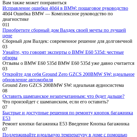
Вам также может понравиться
Исправление ошибки 40d4 в BMW: пошаговое руководство
40d4 Ошибка BMW — Комплексное руководство по
диагностике
0
11
Приобретите сборный дом Валдек своей мечты по лучшей
цене
Сборный дом Валдек: современное решение для долговечной
0
3
Узнайте, что говорят эксперты о BMW E60 535d: честные
обзоры
Отзывы о BMW E60 535d BMW E60 535d уже давно считается
0
3
Откройте для себя Ground Zero GZCS 200BMW SW: идеальное
обновление автомобиля
Ground Zero GZCS 200BMW SW: идеальная аудиосистема
0
8
Оставить шампанское незапечатанным: что будет дальше?
Что произойдет с шампанским, если его оставить?
0
7
Быстрые и доступные решения по ремонту кнопок багажника
E53
Ремонт кнопки багажника E53 Введение Кнопка багажника
0
7
Поддерживайте идеальную температуру в доме с помощью