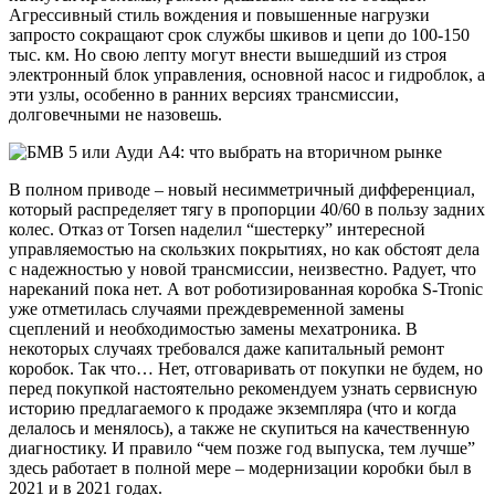
Агрессивный стиль вождения и повышенные нагрузки
запросто сокращают срок службы шкивов и цепи до 100-150
тыс. км. Но свою лепту могут внести вышедший из строя
электронный блок управления, основной насос и гидроблок, а
эти узлы, особенно в ранних версиях трансмиссии,
долговечными не назовешь.
В полном приводе – новый несимметричный дифференциал,
который распределяет тягу в пропорции 40/60 в пользу задних
колес. Отказ от Torsen наделил “шестерку” интересной
управляемостью на скользких покрытиях, но как обстоят дела
с надежностью у новой трансмиссии, неизвестно. Радует, что
нареканий пока нет. А вот роботизированная коробка S-Tronic
уже отметилась случаями преждевременной замены
сцеплений и необходимостью замены мехатроника. В
некоторых случаях требовался даже капитальный ремонт
коробок. Так что… Нет, отговаривать от покупки не будем, но
перед покупкой настоятельно рекомендуем узнать сервисную
историю предлагаемого к продаже экземпляра (что и когда
делалось и менялось), а также не скупиться на качественную
диагностику. И правило “чем позже год выпуска, тем лучше”
здесь работает в полной мере – модернизации коробки был в
2021 и в 2021 годах.