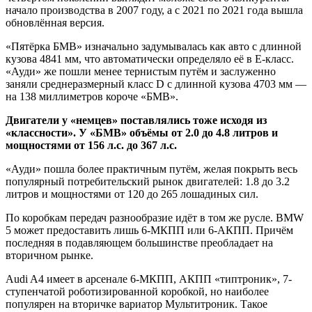
начало производства в 2007 году, а с 2021 по 2021 года вышла
обновлённая версия.
«Пятёрка БМВ» изначально задумывалась как авто с длинной
кузова 4841 мм, что автоматически определяло её в Е-класс.
«Ауди» же пошли менее тернистым путём и заслуженно
заняли среднеразмерный класс D с длинной кузова 4703 мм —
на 138 миллиметров короче «БМВ».
Двигатели у «немцев» поставлялись тоже исходя из
«классности». У «БМВ» объёмы от 2.0 до 4.8 литров и
мощностями от 156 л.с. до 367 л.с.
«Ауди» пошла более практичным путём, желая покрыть весь
популярный потребительский рынок двигателей: 1.8 до 3.2
литров и мощностями от 120 до 265 лошадиных сил.
По коробкам передач разнообразие идёт в том же русле. BMW
5 может предоставить лишь 6-МКПП или 6-АКПП. Причём
последняя в подавляющем большинстве преобладает на
вторичном рынке.
Audi A4 имеет в арсенале 6-МКПП, АКПП «типтроник», 7-
ступенчатой роботизированной коробкой, но наиболее
популярен на вторичке вариатор Мультитроник. Такое