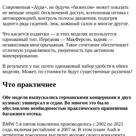
Современная «Ауди», не будучи «бизнесом» может показать
не меньше опций: бесключевой доступ, ксеноновая оптика с
автокоррекцией, контроль полосы движения, подогрев
заднего ряда сидений, люк, кожаный салон и многое другое.
Что касается подвески — в этих моделях используется
одинаковый тип. Передняя — МакФерсон, задняя —
независимая многорычажная. Такое сочетание обеспечивает
отличную управляемость, уверенность при активном
маневрировании.
В результате у нас почти одинаковый набор удобств в обеих
моделях. Может, по стоимости будут существенные различия?
Что практичнее
Обе модели выпускались германскими концернами в двух
кузовах: универсал и седан. Во многом это было
обусловлено необходимостью практического применения
багажного отсека.
BMW 5 в пятом поколении производилось с 2002 по 2021
года, включая рестайлинг в 2007-м. В этом плане Audi в
четвёртом поколении выглядит моложе своего конкурента: