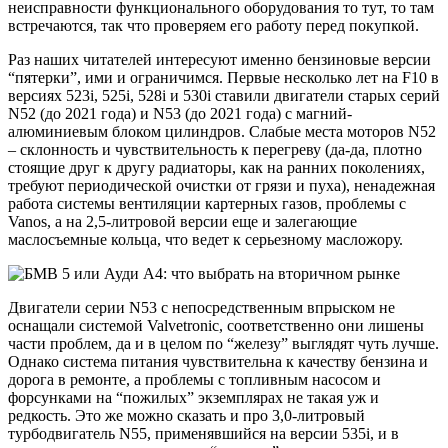
неисправности функционального оборудования то тут, то там
встречаются, так что проверяем его работу перед покупкой.
Раз наших читателей интересуют именно бензиновые версии
“пятерки”, ими и ограничимся. Первые несколько лет на F10 в
версиях 523i, 525i, 528i и 530i ставили двигатели старых серий
N52 (до 2021 года) и N53 (до 2021 года) с магний-
алюминиевым блоком цилиндров. Слабые места моторов N52
– склонность и чувствительность к перегреву (да-да, плотно
стоящие друг к другу радиаторы, как на ранних поколениях,
требуют периодической очистки от грязи и пуха), ненадежная
работа системы вентиляции картерных газов, проблемы с
Vanos, а на 2,5-литровой версии еще и залегающие
маслосъемные кольца, что ведет к серьезному масложору.
Двигатели
серии N53 с непосредственным впрыском не
оснащали системой Valvetronic, соответственно они лишены
части проблем, да и в целом по “железу” выглядят чуть лучше.
Однако система питания чувствительна к качеству бензина и
дорога в ремонте, а проблемы с топливным насосом и
форсунками на “пожилых” экземплярах
не такая уж и
редкость
. Это же можно сказать и про 3,0-литровый
турбодвигатель N55, применявшийся на версии 535i, и в