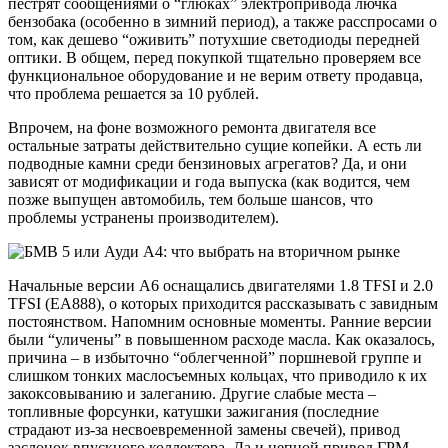
пестрят сообщениями о “глюках” электропривода лючка
бензобака (особенно в зимний период), а также расспросами о
том, как дешево “оживить” потухшие светодиоды передней
оптики. В общем, перед покупкой тщательно проверяем все
функциональное оборудование и не верим ответу продавца,
что проблема решается за 10 рублей.
Впрочем, на фоне возможного ремонта двигателя все
остальные затраты действительно сущие копейки. А есть ли
подводные камни среди бензиновых агрегатов? Да, и они
зависят от модификации и года выпуска (как водится, чем
позже выпущен автомобиль, тем больше шансов, что
проблемы устранены производителем).
Начальные версии А6 оснащались двигателями 1.8 TFSI и 2.0
TFSI (EA888), о которых приходится рассказывать с завидным
постоянством. Напомним основные моменты. Ранние версии
были “уличены” в повышенном расходе масла. Как оказалось,
причина – в избыточно “облегченной” поршневой группе и
слишком тонких маслосъемных кольцах, что приводило к их
закоксовыванию и залеганию. Другие слабые места –
топливные форсунки, катушки зажигания (последние
страдают из-за несвоевременной замены свечей), привод
заслонок впускного коллектора. Да и цепной привод ГРМ