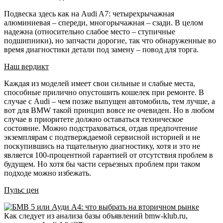
Подвеска здесь как на Audi A7: четырехрычажная
алюминиевая – спереди, многорычажная – сзади. В целом
надежна (относительно слабое место – ступичные
подшипники), но запчасти дорогие, так что обнаруженные во
время диагностики детали под замену – повод для торга.
Наш вердикт
Каждая из моделей имеет свои сильные и слабые места,
способные прилично опустошить кошелек при ремонте. В
случае с Audi – чем позже выпущен автомобиль, тем лучше, а
вот для BMW такой принцип вовсе не очевиден. Но в любом
случае в приоритете должно оставаться техническое
состояние. Можно подстраховаться, отдав предпочтение
экземплярам с подтверждаемой сервисной историей и не
поскупившись на тщательную диагностику, хотя и это не
является 100-процентной гарантией от отсутствия проблем в
будущем. Но хотя бы части серьезных проблем при таком
подходе можно избежать.
Пульс цен
Как следует из анализа базы объявлений bmw-klub.ru,