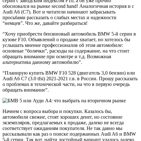
серии с заводским индексом
F10
, а он уже прочно
обосновался на рынке second hand! Аналогичная история и с
Audi A6
(C7)
. Вот и читатели начинают забрасывать
просьбами рассказать о слабых местах и надежности
“немцев”. Что же, давайте разбираться!
“Хочу приобрести бензиновый автомобиль BMW 5-й серии в
кузове F10. Объявлений о продаже хватает, но хотелось бы
услышать мнение профессионалов об этом автомобиле:
основные “болячки”, расходы на содержание, на что стоит
обращать внимание при осмотре и т.д. Возможная
альтернатива данному автомобилю”.
“Планирую купить BMW F10 528 (двигатель 3,0 бензин) или
Audi A6 C7 (3.0 tfsi) 2021-2021 г.в. в России. Прошу рассказать
о проблемах в технической части, на что в первую очередь
обращать внимание”.
Начнем с вопроса выбора и покупки. Казалось бы,
автомобили свежие, стоят хороших денег, но состояние
экземпляров, предлагаемых к продаже, далеко не всегда
соответствует ожиданиям покупателя. Не так давно мы
рассказывали как раз о поиске подержанных Audi A6 и BMW
5-й серии. Так вот, найти достойный вариант
удалось далеко