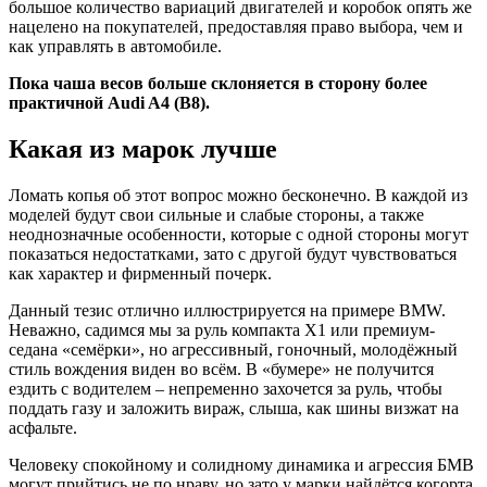
большое количество вариаций двигателей и коробок опять же
нацелено на покупателей, предоставляя право выбора, чем и
как управлять в автомобиле.
Пока чаша весов больше склоняется в сторону более
практичной Audi A4 (B8).
Какая из марок лучше
Ломать копья об этот вопрос можно бесконечно. В каждой из
моделей будут свои сильные и слабые стороны, а также
неоднозначные особенности, которые с одной стороны могут
показаться недостатками, зато с другой будут чувствоваться
как характер и фирменный почерк.
Данный тезис отлично иллюстрируется на примере BMW.
Неважно, садимся мы за руль компакта X1 или премиум-
седана «семёрки», но агрессивный, гоночный, молодёжный
стиль вождения виден во всём. В «бумере» не получится
ездить с водителем – непременно захочется за руль, чтобы
поддать газу и заложить вираж, слыша, как шины визжат на
асфальте.
Человеку спокойному и солидному динамика и агрессия БМВ
могут прийтись не по нраву, но зато у марки найдётся когорта