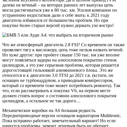
далеко не вечный – на моторах ранних лет выпуска цепь
могла растягиваться уже к 80 тыс. км. Усилия компании по
устранению недостатков дали о себе знать: к 2021 году
двигатель избавился от большинства проблем. Но при
покупке более старых версий нужно держать ухо востро!
Что же атмосферный двигатель 2.8 FSI? Со временем он также
проявляет тягу к масложору, цепь тоже нельзя назвать вечной.
Но хуже другое: при пробеге свыше 150 тыс. км уже вполне
могут появляться задиры на алюсиловом покрытии стенок
цилиндров, а это уже серьезная проблема, которая решается
дорогостоящей гильзовкой алюминиевого блока. Это же
относится и к двигателю 3.0 TFSI до 2021 г.в. (кстати, он
оснащен не турбонаддувом, а приводным компрессором,
который со временем тоже может потребовать ремонта). Так
что, если рассматривать к покупке V6, на первом месте
должен стоять вопрос о состоянии алюсилового покрытия
цилиндров, а остальное не так дорого…
Механические коробки
на А6 большая редкость.
Переднеприводные версии оснащали вариатором Multitronic.
Пока исправно работает, замечательный вариант! Но если
начнутся проблемы,
ремонт дешевым быть не обещает
.