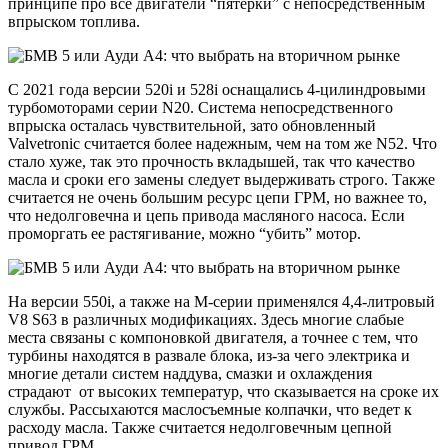
принципе про все двигатели “пятерки” с непосредственным
впрыском топлива.
С 2021 года версии 520i и 528i оснащались 4-цилиндровыми
турбомоторами серии N20. Система непосредственного
впрыска осталась чувствительной, зато обновленный
Valvetronic считается более надежным, чем на том же N52. Что
стало хуже, так это прочность вкладышей, так что качество
масла и сроки его замены следует выдерживать строго. Также
считается не очень большим ресурс цепи ГРМ, но важнее то,
что недолговечна и цепь привода масляного насоса. Если
проморгать ее растягивание, можно “убить” мотор.
На версии 550i, а также на М-серии применялся 4,4-литровый
V8 S63 в различных модификациях. Здесь многие слабые
места связаны с компоновкой двигателя, а точнее с тем, что
турбины находятся в развале блока, из-за чего электрика и
многие детали систем наддува, смазки и охлаждения
страдают от высоких температур, что сказывается на сроке их
службы. Рассыхаются маслосъемные колпачки, что ведет к
расходу масла. Также считается недолговечным цепной
привод ГРМ.