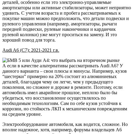
деталей, особенно если это электронно-управляемые
амортизаторы
или активные стабилизаторы, может неприятно
удивить. С учетом возраста и пробега рассматриваемых к
покупке машин можно предположить, что детали подвески и
рулевого управления (например, амортизаторы, рычаги
передней подвески, рулевые наконечники и карданчик
рулевой колонки) уже могут проситься на замену. И это
хороший повод для торга.
Audi A6 (C7): 2021-2021 г.в.
А если в качестве альтернативы рассматривать Audi A6? У
данного варианта – свои плюсы и минусы. Например, кузов
“шестерки” примерно на 20% состоит из алюминиевых
деталей, благодаря чему он легче, чем у предыдущего
поколения, но сложнее и дороже в ремонте. Поэтому, если
автомобиль имел аварийное прошлое, неплохо было бы
убедиться, что восстановление осуществлялось по
необходимым технологиям. Сам по себе кузов устойчив к
коррозии, но стойкость ЛКП к механическим повреждениям
на среднем уровне.
Электрооборудование
автомобиля, как водится, сложное. Но
вполне надежное, хотя, например, форумы владельцев А6