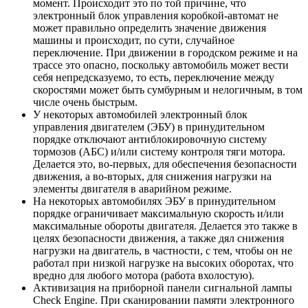
момент. Происходит это по той причине, что
электронный блок управления коробкой-автомат не
может правильно определить значение движения
машины и происходит, по сути, случайное
переключение. При движении в городском режиме и на
трассе это опасно, поскольку автомобиль может вести
себя непредсказуемо, то есть, переключение между
скоростями может быть сумбурным и нелогичным, в том
числе очень быстрым.
У некоторых автомобилей электронный блок
управления двигателем (ЭБУ) в принудительном
порядке
отключают антиблокировочную систему
тормозов (АБС)
и/или систему контроля тяги мотора.
Делается это, во-первых, для обеспечения безопасности
движения, а во-вторых, для снижения нагрузки на
элементы двигателя в аварийном режиме.
На некоторых автомобилях ЭБУ в принудительном
порядке
ограничивает максимальную скорость и/или
максимальные обороты двигателя
. Делается это также в
целях безопасности движения, а также дял снижения
нагрузки на двигатель, в частности, с тем, чтобы он не
работал при низкой нагрузке на высоких оборотах, что
вредно для любого мотора (работа вхолостую).
Активизация на приборной панели сигнальной лампы
Check Engine
. При сканировании памяти электронного