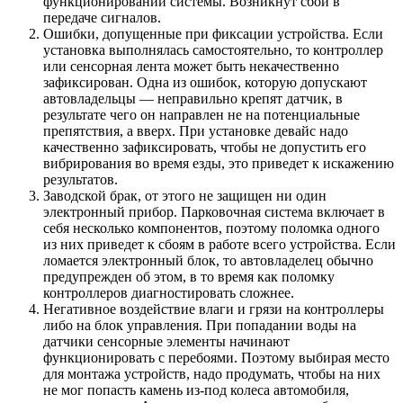
функционировании системы. Возникнут сбои в
передаче сигналов.
Ошибки, допущенные при фиксации устройства. Если
установка выполнялась самостоятельно, то контроллер
или сенсорная лента может быть некачественно
зафиксирован. Одна из ошибок, которую допускают
автовладельцы — неправильно крепят датчик, в
результате чего он направлен не на потенциальные
препятствия, а вверх. При установке девайс надо
качественно зафиксировать, чтобы не допустить его
вибрирования во время езды, это приведет к искажению
результатов.
Заводской брак, от этого не защищен ни один
электронный прибор. Парковочная система включает в
себя несколько компонентов, поэтому поломка одного
из них приведет к сбоям в работе всего устройства. Если
ломается электронный блок, то автовладелец обычно
предупрежден об этом, в то время как поломку
контроллеров диагностировать сложнее.
Негативное воздействие влаги и грязи на контроллеры
либо на блок управления. При попадании воды на
датчики сенсорные элементы начинают
функционировать с перебоями. Поэтому выбирая место
для монтажа устройств, надо продумать, чтобы на них
не мог попасть камень из-под колеса автомобиля,