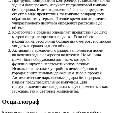
При функционировании контроллер, установленный на
заднем бампере авто, излучает ультразвуковой импульс
без перерыва. Если отправленный сигнал определяет
объект в виде препятствия, то импульс возвращается
обратно по типу зеркала. Точное время для отражения
ультразвукового импульса определяет расстояние до
объекта.
Контроллер в среднем определяет препятствия до двух
метров от транспортного средства. Если объект
находится на расстоянии больше двух метров, его можно
увидеть в зеркало заднего обзора.
Активация парковочного радара выполняется после
включения задней скорости водителем. Но машина
может быть оборудована датчиком, который
функционирует в неавтоматическом режиме.
Использование таких устройств целесообразно в
городах с интенсивным движением либо в пробках.
Автоматические парковочные радары без перерыва
издают предупредительные импульсы. Для
предупреждения автовладельца могут применяться как
звуковые, так и световые компоненты.
Осциллограф
Кроме всего прочего, для диагностики перебоев в работе