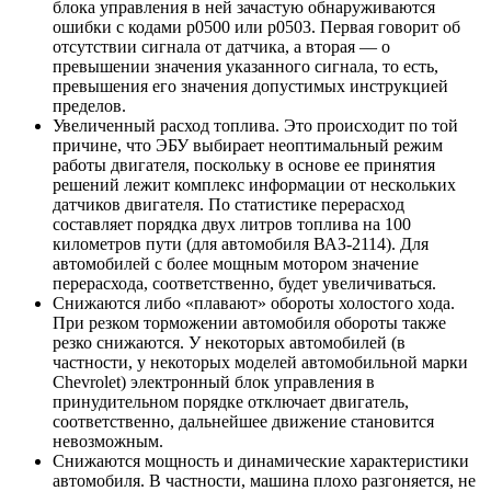
блока управления в ней зачастую обнаруживаются
ошибки с кодами р0500 или р0503. Первая говорит об
отсутствии сигнала от датчика, а вторая — о
превышении значения указанного сигнала, то есть,
превышения его значения допустимых инструкцией
пределов.
Увеличенный расход топлива
. Это происходит по той
причине, что ЭБУ выбирает неоптимальный режим
работы двигателя, поскольку в основе ее принятия
решений лежит комплекс информации от
нескольких
датчиков двигателя
. По статистике перерасход
составляет порядка двух литров топлива на 100
километров пути (для автомобиля ВАЗ-2114). Для
автомобилей с более мощным мотором значение
перерасхода, соответственно, будет увеличиваться.
Снижаются либо «плавают» обороты холостого хода
.
При резком торможении автомобиля обороты также
резко снижаются. У некоторых автомобилей (в
частности, у некоторых моделей автомобильной марки
Chevrolet) электронный блок управления в
принудительном порядке отключает двигатель,
соответственно, дальнейшее движение становится
невозможным.
Снижаются мощность и динамические характеристики
автомобиля
. В частности, машина плохо разгоняется, не