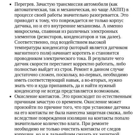
Перегрев. Зачастую трансмиссия автомобиля (как
автоматическая, так и механическая, но чаще АКПП) в
процессе своей работы значительно разогревается. Это
приводит к тому, что повреждается не только корпус
датчика, но и его внутренние механизмы. А именно
микросхема, спаянная из различных электронных
элементов (резисторов, конденсаторов и так далее).
Соответственно, под воздействием высокой
температуры конденсатор (который является датчиком
магнитного поля) начинает коротить и становится
проводником электрического тока. В результате чего
датчик скорости перестанет корректно работать, либо
полностью выйдет из строя. Ремонт в данном случае
достаточно сложен, поскольку, во-первых, необходимо
иметь соответствующий навык, а во-вторых, нужно
знать что и куда припаивать, да и найти нужный
конденсатор не всегда представляется возможным.
Окисление контактов. Это происходит по естественным
причинам зачастую со временем. Окисление может
произойти по причине того, что при установке датчика
на его контакты не была нанесена защитная смазка, либо
вследствие повреждения изоляции на контакты попало
значительное количество влаги. При ремонте
необходимо не только очистить контакты от следов
коррозии, но и в дальнейшем смазать их защитной