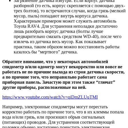
Загрязнение датчика изнутри. Если корпус датчика
разборной (то есть, корпус скрепляется с помощью двух-
трех болтов), то встречаются случаи, когда грязь (мелкий
мусор, пыль) попадают внутрь корпуса датчика.
Характерным примером может служить автомобиль
Toyota RAV4. Для устранения неполадки достаточно
лишь разобрать корпус датчика (болты лучше
предварительно смазать средством WD-40), после чего
извлечь из датчика весь мусор. Как показывает
практика, таким образом можно восстановить работы
казалось бы “мертвого” датчика.
Обратите внимание, что у некоторых автомобилей
спидометр и/или одометр могут некорректно или вовсе не
работать не по причине выхода из строя датчика скорости,
а по причине того, что неправильно работает сама
приборная панель. Зачастую при этом также “глючат”
другие приборы, расположенные на ней.
https://www.youtube.com/watch?v=qiDmZLUuTMI
Например, электронные спидометры могут перестать
корректно работать по причине того, что в их клеммы попала
вода и/или грязь, или произошел обрыв сигнальных
(питающих) проводов. Для устранения соответствующей
поломки обычно достаточно почистить электрические